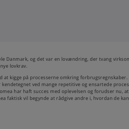
le Danmark, og det var en lovændring, der tvang virkso
 nye lovkrav.
d at kigge på processerne omkring forbrugsregnskaber. 
r kendetegnet ved mange repetitive og ensartede process
Domea har haft succes med oplevelsen og forudser nu, at
a faktisk vil begynde at rådgive andre i, hvordan de ka