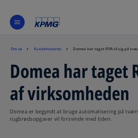
menu
Om os
Kundehistorier
Domea har taget RPA til sig på tvæ
Domea har taget R
af virksomheden
Domea er begyndt at bruge automatisering på tværs 
rugbrødsopgaver vil forsvinde med tiden.