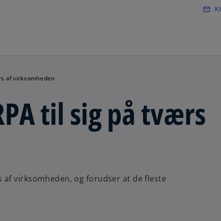
Skip to main content
K
mail_outline
o
p
e
n
s
i
rs af virksomheden
n
a
PA til sig på tværs
n
e
w
t
a
b
af virksomheden, og forudser at de fleste