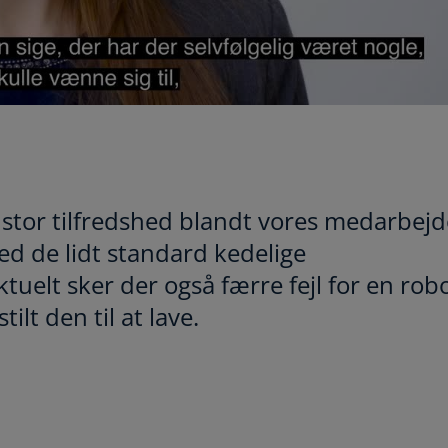
a
y
 stor tilfredshed blandt vores medarbej
d de lidt standard kedelige
V
uelt sker der også færre fejl for en rob
ilt den til at lave.
i