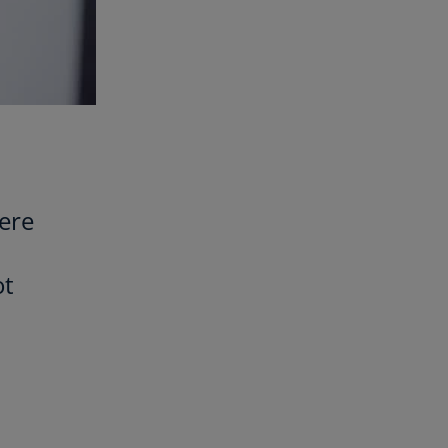
dere
ot