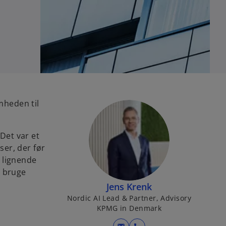
mheden til
Det var et
er, der før
 lignende
n bruge
Jens Krenk
Nordic AI Lead & Partner, Advisory
KPMG in Denmark