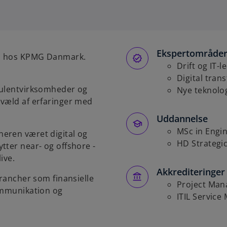
Ekspertområde
ch hos KPMG Danmark.
Drift og IT-
Digital tra
sulentvirksomheder og
Nye teknolo
 væld af erfaringer med
Uddannelse
MSc in Engi
eren været digital og
HD Strateg
tter near- og offshore -
ive.
Akkrediteringer
brancher som finansielle
Project Ma
kommunikation og
ITIL Servic