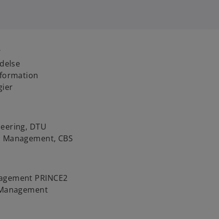
r
ledelse
nsformation
gier
neering, DTU
ic Management, CBS
nagement PRINCE2
e Management