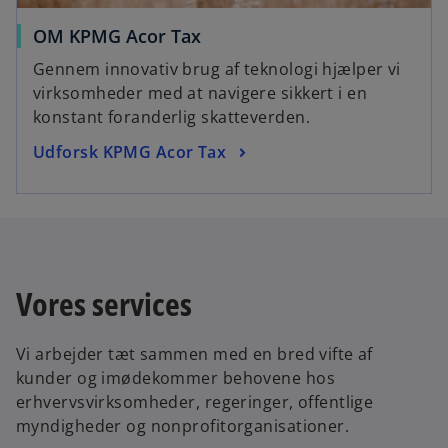
o
OM KPMG Acor Tax
p
Gennem innovativ brug af teknologi hjælper vi
e
virksomheder med at navigere sikkert i en
n
konstant foranderlig skatteverden.
s
o
Udforsk KPMG Acor Tax
i
p
n
e
a
n
n
s
e
i
w
Vores services
n
t
a
a
n
b
Vi arbejder tæt sammen med en bred vifte af
e
kunder og imødekommer behovene hos
w
erhvervsvirksomheder, regeringer, offentlige
t
myndigheder og nonprofitorganisationer.
a