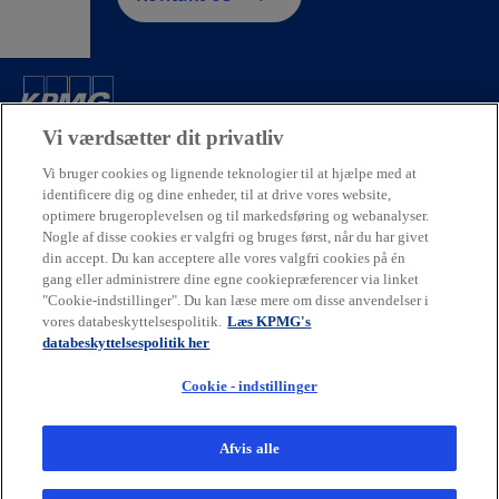
Kontakt
Vi værdsætter dit privatliv
Vi bruger cookies og lignende teknologier til at hjælpe med at
identificere dig og dine enheder, til at drive vores website,
Virksomhed
optimere brugeroplevelsen og til markedsføring og webanalyser.
Nogle af disse cookies er valgfri og bruges først, når du har givet
din accept. Du kan acceptere alle vores valgfri cookies på én
Karriere
gang eller administrere dine egne cookiepræferencer via linket
"Cookie-indstillinger". Du kan læse mere om disse anvendelser i
o
o
o
o
vores databeskyttelsespolitik.
Læs KPMG's
databeskyttelsespolitik her
p
p
p
p
Juridiske forhold
Privacy
e
Tilgængelighed
e
e
Cookiepolitik
e
Hjælp
Cookie - indstillinger
o
Code of Conduct
Dataetik
n
n
n
n
p
s
s
s
s
e
© 2026 Ophavsret tilhører en eller flere af KPMG Internationals
Afvis alle
n
i
i
i
i
enheder. KPMG Internationals enheder leverer ikke ydelser til
s
kunder. Alle rettigheder forbeholdes.
n
n
n
n
i
KPMG henviser til den globale organisation eller til et eller flere af