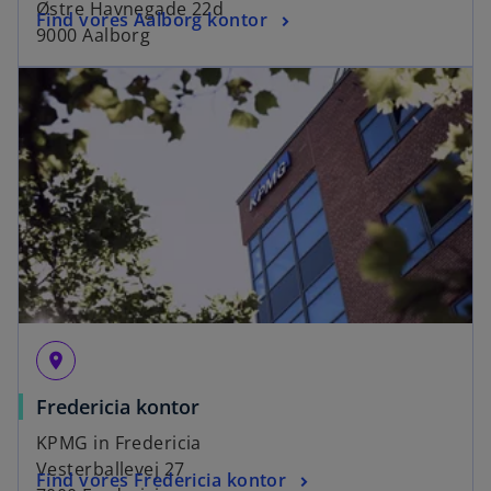
Østre Havnegade 22d
Find vores Aalborg kontor
9000 Aalborg
place
Fredericia kontor
KPMG in Fredericia
Vesterballevej 27
Find vores Fredericia kontor