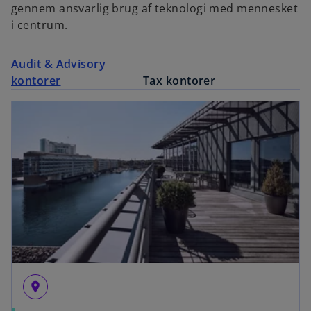
gennem ansvarlig brug af teknologi med mennesket
i centrum.
Audit & Advisory
kontorer
Tax kontorer
place