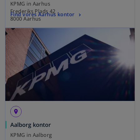
KPMG in Aarhus
Frederiks Plads 42
Find vores Aarhus kontor
8000 Aarhus
place
Aalborg kontor
KPMG in Aalborg