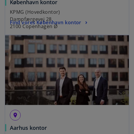
København kontor
KPMG (Hovedkontor)
Dampfærgevej 28
Find vores København kontor
2100 Copenhagen Ø
place
Aarhus kontor