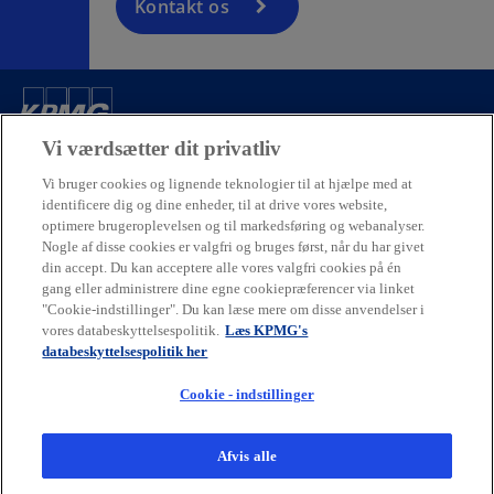
Kontakt os
Kontakt
Vi værdsætter dit privatliv
Vi bruger cookies og lignende teknologier til at hjælpe med at
identificere dig og dine enheder, til at drive vores website,
Virksomhed
optimere brugeroplevelsen og til markedsføring og webanalyser.
Nogle af disse cookies er valgfri og bruges først, når du har givet
din accept. Du kan acceptere alle vores valgfri cookies på én
Karriere
gang eller administrere dine egne cookiepræferencer via linket
"Cookie-indstillinger". Du kan læse mere om disse anvendelser i
o
o
o
o
vores databeskyttelsespolitik.
Læs KPMG's
databeskyttelsespolitik her
p
p
p
p
Juridiske forhold
Privacy
e
Tilgængelighed
e
e
Cookiepolitik
e
Hjælp
Cookie - indstillinger
o
Code of Conduct
Dataetik
n
n
n
n
p
s
s
s
s
e
© 2026 Ophavsret tilhører en eller flere af KPMG Internationals
Afvis alle
n
i
i
i
i
enheder. KPMG Internationals enheder leverer ikke ydelser til
s
kunder. Alle rettigheder forbeholdes.
n
n
n
n