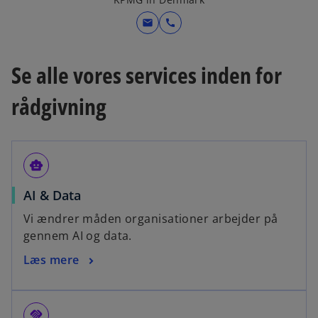
mail
call
Se alle vores services inden for
rådgivning
smart_toy
AI & Data
Vi ændrer måden organisationer arbejder på
gennem AI og data.
Læs mere
handshake