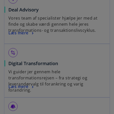
Deal Advisory
Vores team af specialister hjælpe jer med at
finde og skabe værdi gennem hele jeres
transformations- og transaktionslivscyklus.
Læs mere
transform
Digital Transformation
Vi guider jer gennem hele
transformationsrejsen – fra strategi og
leverandørvalg til forankring og varig
Læs mere
forandring.
forest