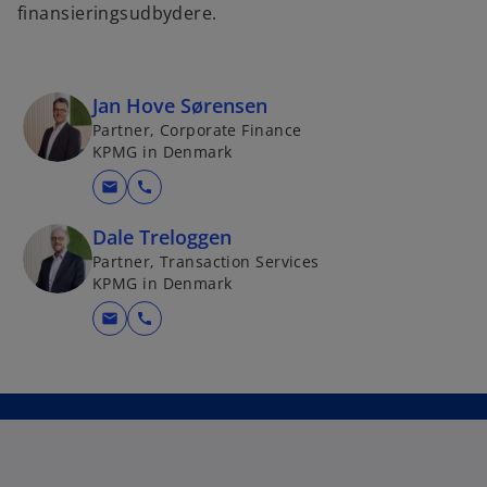
finansieringsudbydere.
Jan Hove Sørensen
Partner, Corporate Finance
KPMG in Denmark
mail
call
Dale Treloggen
Partner, Transaction Services
KPMG in Denmark
mail
call