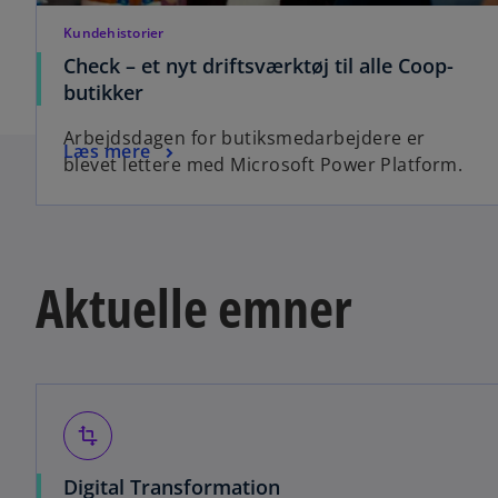
Kundehistorier
Check – et nyt driftsværktøj til alle Coop-
butikker
Arbejdsdagen for butiksmedarbejdere er
Læs mere
blevet lettere med Microsoft Power Platform.
Aktuelle emner
transform
Digital Transformation