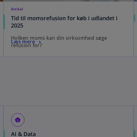
Artikel
Tid til momsrefusion for køb i udlandet i
2025
Hvilken moms kan din virksomhed søge
Læs mere
refusion for?
smart_toy
AI & Data