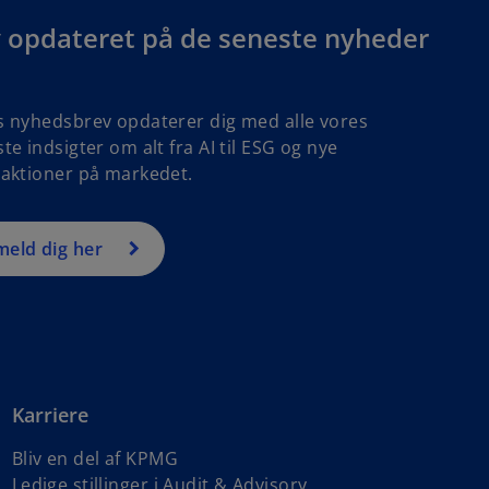
v opdateret på de seneste nyheder
s nyhedsbrev opdaterer dig med alle vores
te indsigter om alt fra AI til ESG og nye
saktioner på markedet.
meld dig her
Karriere
Bliv en del af KPMG
o
Ledige stillinger i Audit & Advisory