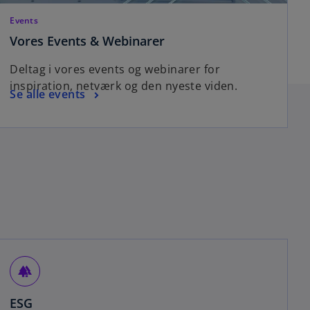
Events
Vores Events & Webinarer
Deltag i vores events og webinarer for
inspiration, netværk og den nyeste viden.
Se alle events
forest
ESG