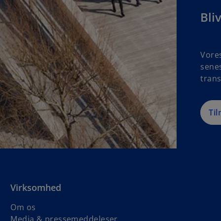
Bli
Vore
senes
tran
Til
Virksomhed
Om os
Media & pressemeddeleser