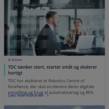
n
n
a
s
n
i
e
n
w
a
t
n
a
e
b
w
t
a
AI & Data
b
TDC tænker stort, starter småt og skalerer
o
hurtigt
p
TDC har etableret et Robotics Centre of
e
Excellence, der skal accelerere deres digitale
n
omstilling og brug af automatisering og RPA.
o
Læs hele historien
s
p
i
opens in a new tab
e
n