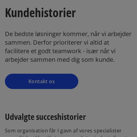
Kundehistorier
o
De bedste løsninger kommer, når vi arbejder
p
sammen. Derfor prioriterer vi altid at
e
facilitere et godt teamwork - især når vi
n
arbejder sammen med dig som kunde.
s
i
n
a
Kontakt os
n
e
w
t
Udvalgte succeshistorier
a
b
Som organisation får I gavn af vores specialister