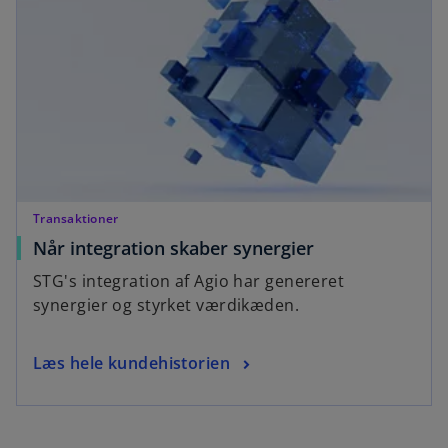
a
s
n
i
e
n
w
a
t
n
a
e
b
w
t
a
Transaktioner
b
o
Når integration skaber synergier
p
STG's integration af Agio har genereret
e
synergier og styrket værdikæden.
n
s
o
Læs hele kundehistorien
i
p
n
e
a
n
n