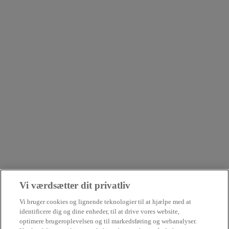
n
w
a
t
n
a
e
b
w
t
a
b
Vi værdsætter dit privatliv
Vi bruger cookies og lignende teknologier til at hjælpe med at
identificere dig og dine enheder, til at drive vores website,
optimere brugeroplevelsen og til markedsføring og webanalyser.