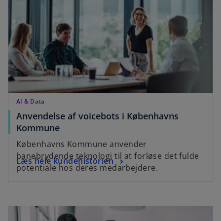
s
n
i
e
n
w
a
t
n
a
e
b
w
t
a
AI & Data
b
Anvendelse af voicebots i Københavns
o
Kommune
p
Københavns Kommune anvender
e
banebrydende teknologi til at forløse det fulde
o
Læs hele kundehistorien
n
potentiale hos deres medarbejdere.
p
s
e
i
n
n
opens in a new tab
s
a
i