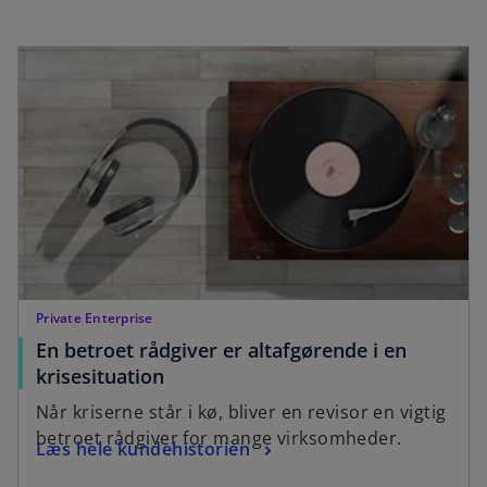
n
n
a
opens in a new tab
s
n
i
e
n
w
a
t
n
a
e
b
w
t
a
b
Private Enterprise
En betroet rådgiver er altafgørende i en
o
krisesituation
p
Når kriserne står i kø, bliver en revisor en vigtig
e
betroet rådgiver for mange virksomheder.
o
Læs hele kundehistorien
n
p
s