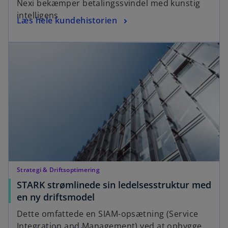
Nexi bekæmper betalingssvindel med kunstig
e
intelligens
o
Læs hele kundehistorien
n
p
s
opens in a new tab
e
i
n
n
s
a
i
n
n
e
a
w
n
t
e
a
w
b
t
a
Strategi & Driftsoptimering
b
STARK strømlinede sin ledelsesstruktur med
o
en ny driftsmodel
p
Dette omfattede en SIAM-opsætning (Service
e
Integration and Management) ved at opbygge