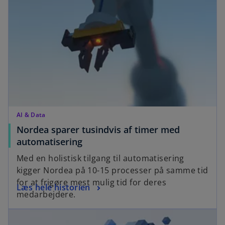
n
a
s
n
i
e
n
w
a
t
n
a
e
b
w
t
a
AI & Data
b
Nordea sparer tusindvis af timer med
o
automatisering
p
Med en holistisk tilgang til automatisering
e
kigger Nordea på 10-15 processer på samme tid
n
for at frigøre mest mulig tid for deres
o
Læs hele historien
s
medarbejdere.
p
i
opens in a new tab
e
n
n