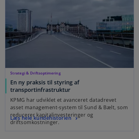
n
a
s
n
i
e
n
w
a
t
n
a
e
b
w
t
a
Strategi & Driftsoptimering
b
En ny praksis til styring af
o
transportinfrastruktur
p
KPMG har udviklet et avanceret datadrevet
e
asset management-system til Sund & Bælt, som
n
reducerer kapitalinvesteringer og
o
Læs hele kundehistorien
s
driftsomkostninger.
p
i
e
n