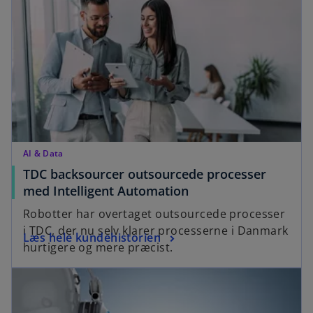
n
n
e
a
w
n
t
e
a
w
b
t
a
b
AI & Data
TDC backsourcer outsourcede processer
o
med Intelligent Automation
p
Robotter har overtaget outsourcede processer
e
i TDC, der nu selv klarer processerne i Danmark
o
Læs hele kundehistorien
n
hurtigere og mere præcist.
p
s
opens in a new tab
e
i
n
n
s
a