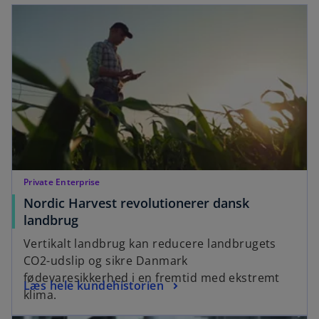
opens in a new tab
s
e
i
w
n
t
a
a
n
b
e
w
t
a
b
Private Enterprise
Nordic Harvest revolutionerer dansk
o
landbrug
p
Vertikalt landbrug kan reducere landbrugets
e
CO2-udslip og sikre Danmark
n
fødevaresikkerhed i en fremtid med ekstremt
o
Læs hele kundehistorien
s
klima.
p
i
opens in a new tab
e