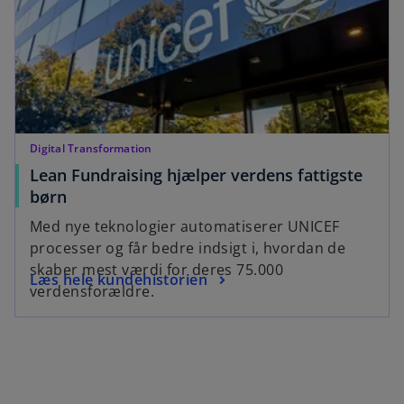
n
t
e
a
w
b
t
a
b
Digital Transformation
Lean Fundraising hjælper verdens fattigste
o
børn
p
Med nye teknologier automatiserer UNICEF
e
processer og får bedre indsigt i, hvordan de
n
skaber mest værdi for deres 75.000
o
Læs hele kundehistorien
s
verdensforældre.
p
i
e
n
n
a
s
n
i
e