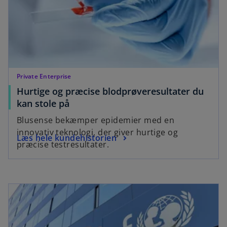
n
e
a
w
n
t
e
a
w
b
t
a
Private Enterprise
b
Hurtige og præcise blodprøveresultater du
o
kan stole på
p
Blusense bekæmper epidemier med en
e
innovativ teknologi, der giver hurtige og
o
Læs hele kundehistorien
n
præcise testresultater.
p
s
e
i
n
n
opens in a new tab
s
a
i
n
n
e
a
w