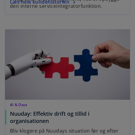
o
Læs hele kundehistorien
n
den interne serviceintegratorfunktion.
p
s
e
i
n
n
opens in a new tab
s
a
i
n
n
e
a
w
n
t
e
a
w
b
t
a
b
AI & Data
Nuuday: Effektiv drift og tillid i
o
organisationen
p
Bliv klogere på Nuudays situation før og efter
e