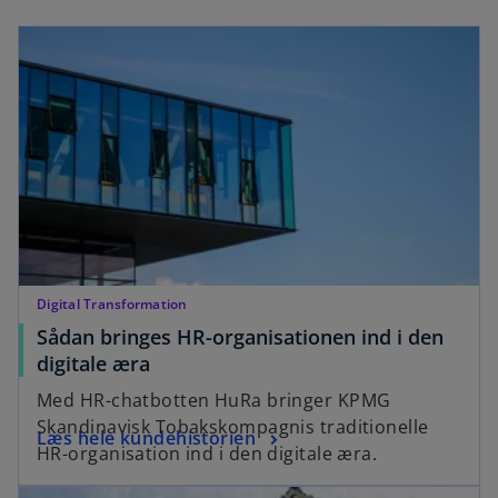
n
a
opens in a new tab
s
n
i
e
n
w
a
t
n
a
e
b
w
t
a
b
Digital Transformation
Sådan bringes HR-organisationen ind i den
o
digitale æra
p
Med HR-chatbotten HuRa bringer KPMG
e
Skandinavisk Tobakskompagnis traditionelle
o
Læs hele kundehistorien
n
HR-organisation ind i den digitale æra.
p
s
opens in a new tab
e
i