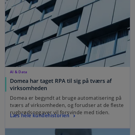
i
n
n
e
a
w
n
t
e
a
w
b
t
a
b
AI & Data
Domea har taget RPA til sig på tværs af
o
virksomheden
p
Domea er begyndt at bruge automatisering på
e
tværs af virksomheden, og forudser at de fleste
n
rugbrødsopgaver vil forsvinde med tiden.
o
Læs hele kundehistorien
s
p
i
opens in a new tab
e
n