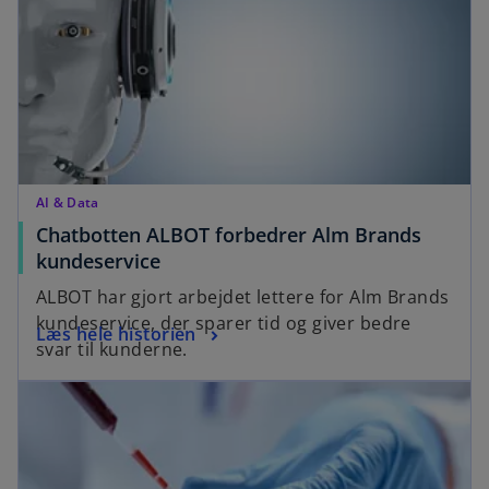
i
n
n
e
a
w
n
t
e
a
w
b
t
a
AI & Data
b
Chatbotten ALBOT forbedrer Alm Brands
o
kundeservice
p
ALBOT har gjort arbejdet lettere for Alm Brands
e
kundeservice, der sparer tid og giver bedre
o
Læs hele historien
n
svar til kunderne.
p
s
opens in a new tab
e
i
n
n
s
a
i
n