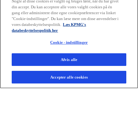
Nogle af disse cookies er valgfri og bruges først, når du har givet
din accept. Du kan acceptere alle vores valgfri cookies på én
gang eller administrere dine egne cookiepræferencer via linket
"Cookie-indstillinger". Du kan læse mere om disse anvendelser i
vores databeskyttelsespolitik.
Læs KPMG's
databeskyttelsespolitik her
Cookie - indstillinger
Afvis alle
Accepter alle cookies
Relaterede services