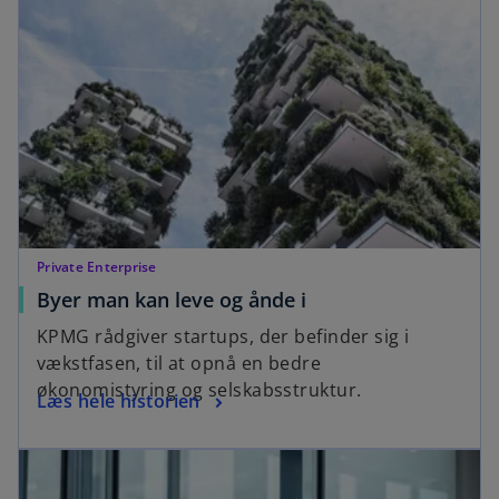
n
n
s
a
i
n
n
e
a
w
n
t
e
a
w
b
t
a
Private Enterprise
b
o
Byer man kan leve og ånde i
p
KPMG rådgiver startups, der befinder sig i
e
vækstfasen, til at opnå en bedre
n
økonomistyring og selskabsstruktur.
o
Læs hele historien
s
p
i
opens in a new tab
e
n
n
a