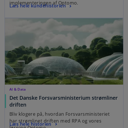
implementeringen af Optomo.
o
Læs hele kundehistorien
n
p
s
opens in a new tab
e
i
n
n
s
a
i
n
n
e
a
w
n
t
e
a
w
b
t
a
AI & Data
b
Det Danske Forsvarsministerium strømliner
o
driften
p
Bliv klogere på, hvordan Forsvarsministeriet
e
har strømlinet driften med RPA og vores
o
Læs hele historien
n
løsning Optomo.