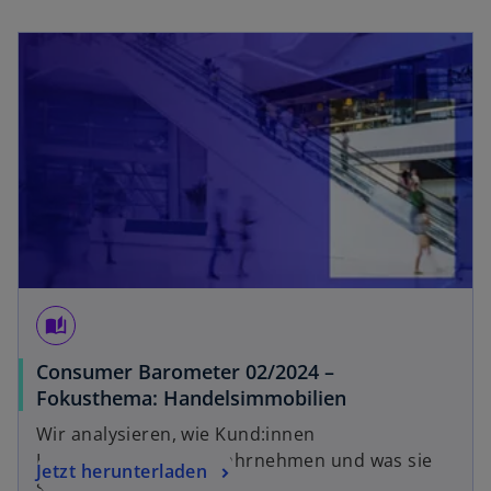
opens in a new tab
auto_stories
Consumer Barometer 02/2024 –
o
Fokusthema: Handelsimmobilien
p
Wir analysieren, wie Kund:innen
e
Handelsimmobilien wahrnehmen und was sie
o
Jetzt herunterladen
n
sich wünschen.