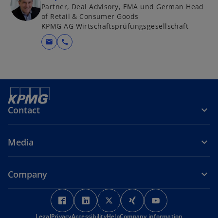
Partner, Deal Advisory, EMA und German Head
of Retail & Consumer Goods
KPMG AG Wirtschaftsprüfungsgesellschaft
mail
call
Contact
Media
Company
o
o
o
o
o
p
p
p
p
p
Legal
Privacy
Accessibility
e
e
Help
Company information
e
e
e