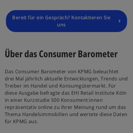
i
n
a
Bereit für ein Gespräch? Kontaktieren Sie
n
uns
e
w
t
Über das Consumer Barometer
a
b
Das Consumer Barometer von KPMG beleuchtet
drei Mal jährlich aktuelle Entwicklungen, Trends und
Treiber im Handel und Konsumgütermarkt. Für
diese Ausgabe befragte das EHI Retail Institute Köln
in einer Kurzstudie 500 Konsument:innen
repräsentativ online zu ihrer Meinung rund um das
Thema Handelsimmobilien und wertete diese Daten
für KPMG aus.