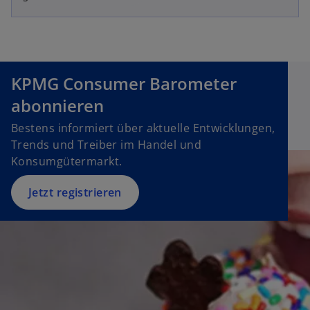
p
s
e
i
n
n
s
a
i
n
KPMG Consumer Barometer
n
e
abonnieren
a
w
n
t
Bestens informiert über aktuelle Entwicklungen,
e
a
Trends und Treiber im Handel und
w
b
Konsumgütermarkt.
t
a
Jetzt registrieren
b