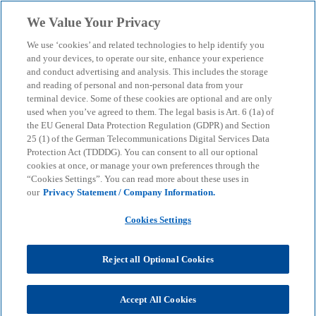
Skip to main content
We Value Your Privacy
menu
search
We use ‘cookies’ and related technologies to help identify you
and your devices, to operate our site, enhance your experience
Consumer Barometer
and conduct advertising and analysis. This includes the storage
and reading of personal and non-personal data from your
terminal device. Some of these cookies are optional and are only
2/2024 - Der stationäre
used when you’ve agreed to them. The legal basis is Art. 6 (1a) of
the EU General Data Protection Regulation (GDPR) and Section
Einzelhandel spielt
25 (1) of the German Telecommunications Digital Services Data
Protection Act (TDDDG). You can consent to all our optional
cookies at once, or manage your own preferences through the
weiterhin eine wichtige
“Cookies Settings”. You can read more about these uses in
our
Privacy Statement / Company Information.
Rolle
Cookies Settings
Im aktuellen Consumer Barometer analysieren wir,
Reject all Optional Cookies
wie Kund:innen Handelsimmobilien wahrnehmen
und was sie sich wünschen
Accept All Cookies