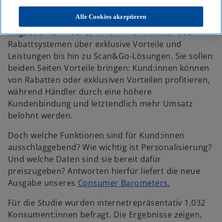
Im Lebensmitteleinzelhandel (LEH) sind
Alle Cookies akzeptieren
Kundenbonusprogramme mittlerweile nicht mehr
wegzudenken - sei es in Form von Punkte- oder
Rabattsystemen über exklusive Vorteile und
Leistungen bis hin zu Scan&Go-Lösungen. Sie sollen
beiden Seiten Vorteile bringen: Kund:innen können
von Rabatten oder exklusiven Vorteilen profitieren,
während Händler durch eine höhere
Kundenbindung und letztendlich mehr Umsatz
belohnt werden.
Doch welche Funktionen sind für Kund:innen
ausschlaggebend? Wie wichtig ist Personalisierung?
Und welche Daten sind sie bereit dafür
preiszugeben? Antworten hierfür liefert die neue
w
Ausgabe unseres
Consumer Barometers.
i
Für die Studie wurden internetrepräsentativ 1.032
r
w
Konsument:innen befragt. Die Ergebnisse zeigen,
d
ir