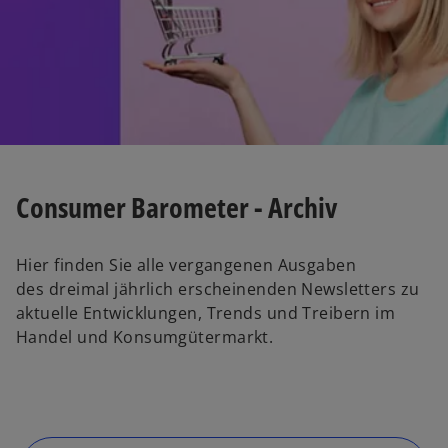
e
r
k
a
r
t
e
g
Consumer Barometer - Archiv
e
ö
ff
Hier finden Sie alle vergangenen Ausgaben
n
des dreimal jährlich erscheinenden Newsletters zu
e
aktuelle Entwicklungen, Trends und Treibern im
t
Handel und Konsumgütermarkt.