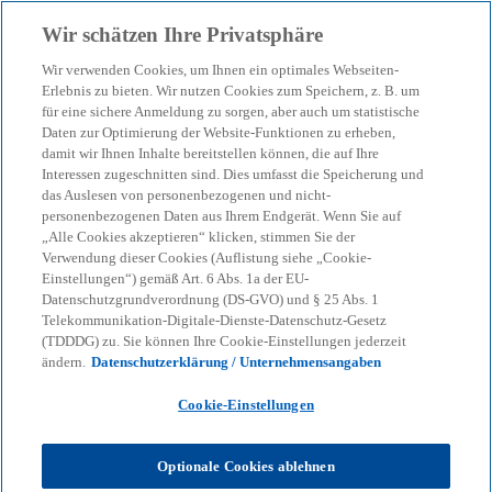
Zurück zur Inhaltsseite
Wir schätzen Ihre Privatsphäre
menu
search
Wir verwenden Cookies, um Ihnen ein optimales Webseiten-
Erlebnis zu bieten. Wir nutzen Cookies zum Speichern, z. B. um
Consumer Barometer
für eine sichere Anmeldung zu sorgen, aber auch um statistische
Daten zur Optimierung der Website-Funktionen zu erheben,
damit wir Ihnen Inhalte bereitstellen können, die auf Ihre
02/23: Loyalty-Apps im
Interessen zugeschnitten sind. Dies umfasst die Speicherung und
das Auslesen von personenbezogenen und nicht-
Lebensmitteleinzelhandel
personenbezogenen Daten aus Ihrem Endgerät. Wenn Sie auf
„Alle Cookies akzeptieren“ klicken, stimmen Sie der
Verwendung dieser Cookies (Auflistung siehe „Cookie-
Einstellungen“) gemäß Art. 6 Abs. 1a der EU-
Kundenprogramme wirken sich positiv auf die
Datenschutzgrundverordnung (DS-GVO) und § 25 Abs. 1
Customer Journey aus
Telekommunikation-Digitale-Dienste-Datenschutz-Gesetz
(TDDDG) zu. Sie können Ihre Cookie-Einstellungen jederzeit
ändern.
Datenschutzerklärung / Unternehmensangaben
KPMG
Themen
Business Performance & Resilienz
Cookie-Einstellungen
Customer Transformation
Consumer Barometer 02/23: Loyalty-Apps im
Lebensmitteleinzelhandel
Optionale Cookies ablehnen