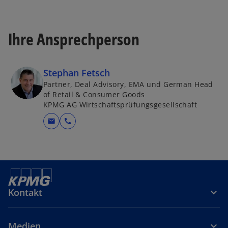
Ihre Ansprechperson
Stephan Fetsch
Partner, Deal Advisory, EMA und German Head
of Retail & Consumer Goods
KPMG AG Wirtschaftsprüfungsgesellschaft
mail
call
Kontakt
Medien