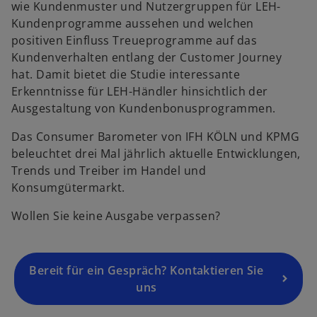
wie Kundenmuster und Nutzergruppen für LEH-
i
d
Kundenprogramme aussehen und welchen
n
i
positiven Einfluss Treueprogramme auf das
e
n
Kundenverhalten entlang der Customer Journey
i
e
hat. Damit bietet die Studie interessante
n
i
Erkenntnisse für LEH-Händler hinsichtlich der
e
n
Ausgestaltung von Kundenbonusprogrammen.
r
e
n
r
Das Consumer Barometer von IFH KÖLN und KPMG
e
n
beleuchtet drei Mal jährlich aktuelle Entwicklungen,
u
e
Trends und Treiber im Handel und
e
u
Konsumgütermarkt.
n
e
R
Wollen Sie keine Ausgabe verpassen?
n
e
R
g
e
i
g
Bereit für ein Gespräch? Kontaktieren Sie
s
is
uns
t
t
w