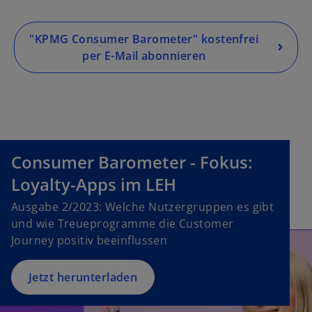
w
t
a
"KPMG Consumer Barometer" kostenfrei
b
per E-Mail abonnieren
Consumer Barometer - Fokus:
o
p
Loyalty-Apps im LEH
e
Ausgabe 2/2023: Welche Nutzergruppen es gibt
n
und wie Treueprogramme die Customer
s
Journey positiv beeinflussen
i
n
a
Jetzt herunterladen
n
e