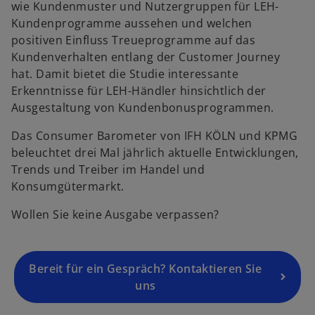
wie Kundenmuster und Nutzergruppen für LEH-
s
Kundenprogramme aussehen und welchen
i
positiven Einfluss Treueprogramme auf das
n
Kundenverhalten entlang der Customer Journey
a
hat. Damit bietet die Studie interessante
n
Erkenntnisse für LEH-Händler hinsichtlich der
e
Ausgestaltung von Kundenbonusprogrammen.
w
t
Das Consumer Barometer von IFH KÖLN und KPMG
a
o
beleuchtet drei Mal jährlich aktuelle Entwicklungen,
b
p
Trends und Treiber im Handel und
e
Konsumgütermarkt.
n
Wollen Sie keine Ausgabe verpassen?
s
i
n
a
Bereit für ein Gespräch? Kontaktieren Sie
n
uns
e