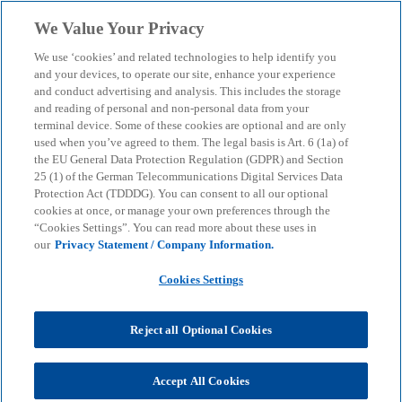
Skip to main content
We Value Your Privacy
menu
search
We use ‘cookies’ and related technologies to help identify you
and your devices, to operate our site, enhance your experience
Consumer Barometer
and conduct advertising and analysis. This includes the storage
and reading of personal and non-personal data from your
terminal device. Some of these cookies are optional and are only
02/23: Loyalty-Apps im
used when you’ve agreed to them. The legal basis is Art. 6 (1a) of
the EU General Data Protection Regulation (GDPR) and Section
Lebensmitteleinzelhandel
25 (1) of the German Telecommunications Digital Services Data
Protection Act (TDDDG). You can consent to all our optional
cookies at once, or manage your own preferences through the
“Cookies Settings”. You can read more about these uses in
Kundenprogramme wirken sich positiv auf die
our
Privacy Statement / Company Information.
Customer Journey aus
Cookies Settings
KPMG
Insights
Business Performance & Resilienz
Reject all Optional Cookies
Customer Transformation
Consumer Barometer 02/23: Loyalty-Apps im
Lebensmitteleinzelhandel
Accept All Cookies