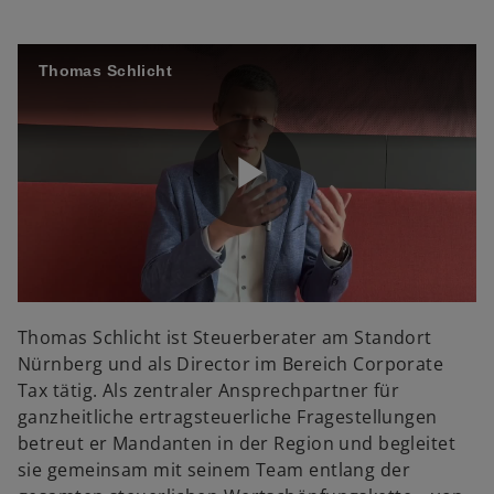
V
Thomas Schlicht
i
d
P
e
l
Thomas Schlicht ist Steuerberater am Standort
Nürnberg und als Director im Bereich Corporate
Tax tätig. Als zentraler Ansprechpartner für
ganzheitliche ertragsteuerliche Fragestellungen
o
a
betreut er Mandanten in der Region und begleitet
sie gemeinsam mit seinem Team entlang der