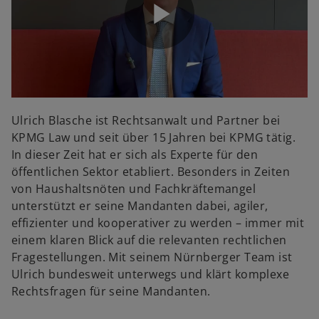
V
P
i
l
Ulrich Blasche ist Rechtsanwalt und Partner bei
d
KPMG Law und seit über 15 Jahren bei KPMG tätig.
In dieser Zeit hat er sich als Experte für den
öffentlichen Sektor etabliert. Besonders in Zeiten
a
von Haushaltsnöten und Fachkräftemangel
e
unterstützt er seine Mandanten dabei, agiler,
effizienter und kooperativer zu werden – immer mit
einem klaren Blick auf die relevanten rechtlichen
y
Fragestellungen. Mit seinem Nürnberger Team ist
o
Ulrich bundesweit unterwegs und klärt komplexe
Rechtsfragen für seine Mandanten.