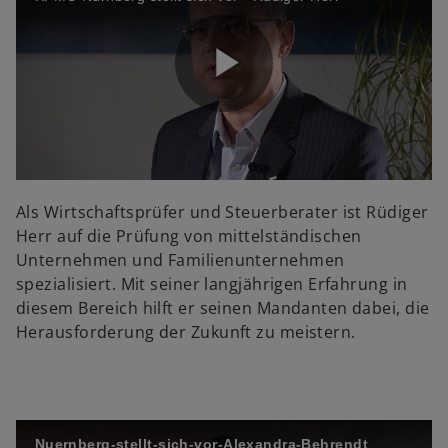
V
i
P
d
l
Als Wirtschaftsprüfer und Steuerberater ist Rüdiger
Herr auf die Prüfung von mittelständischen
Unternehmen und Familienunternehmen
spezialisiert. Mit seiner langjährigen Erfahrung in
e
a
diesem Bereich hilft er seinen Mandanten dabei, die
Herausforderung der Zukunft zu meistern.
o
y
Nuernberg-stellt-sich-vor-Alexandra-Behrendt