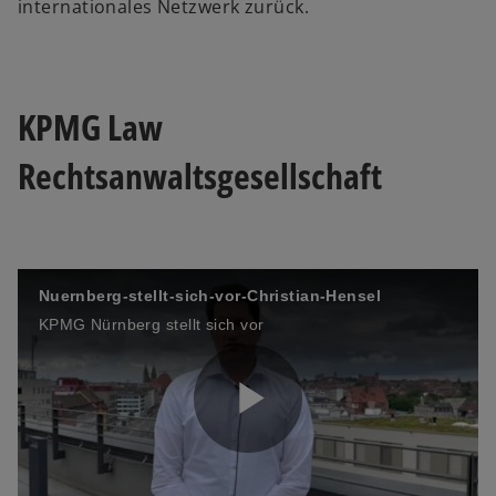
internationales Netzwerk zurück.
V
KPMG Law
Rechtsanwaltsgesellschaft
i
d
Nuernberg-stellt-sich-vor-Christian-Hensel
KPMG Nürnberg stellt sich vor
e
P