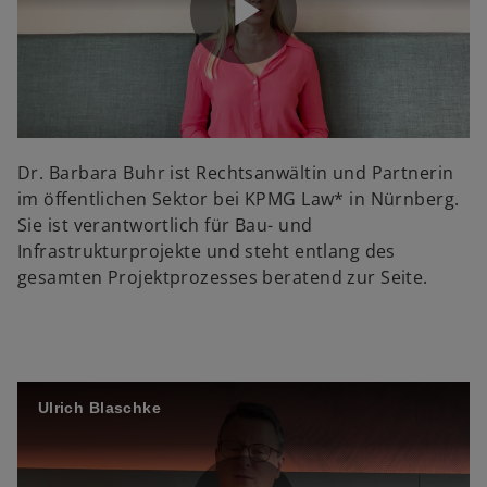
i
P
d
l
Dr. Barbara Buhr ist Rechtsanwältin und Partnerin
im öffentlichen Sektor bei KPMG Law* in Nürnberg.
e
Sie ist verantwortlich für Bau- und
Infrastrukturprojekte und steht entlang des
a
gesamten Projektprozesses beratend zur Seite.
o
y
Ulrich Blaschke