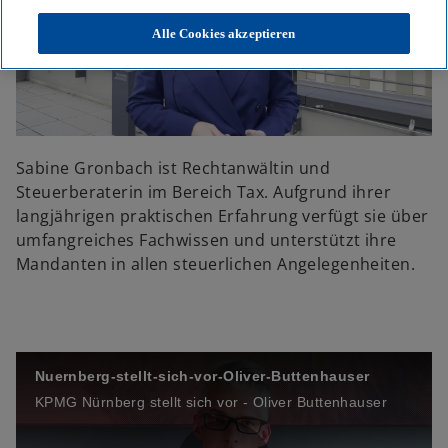
Alle Cookies akzeptieren
P
l
Sabine Gronbach ist Rechtanwältin und
Steuerberaterin im Bereich Tax. Aufgrund ihrer
langjährigen praktischen Erfahrung verfügt sie über
umfangreiches Fachwissen und unterstützt ihre
a
Mandanten in allen steuerlichen Angelegenheiten.
y
Nuernberg-stellt-sich-vor-Oliver-Buttenhauser
KPMG Nürnberg stellt sich vor - Oliver Buttenhauser