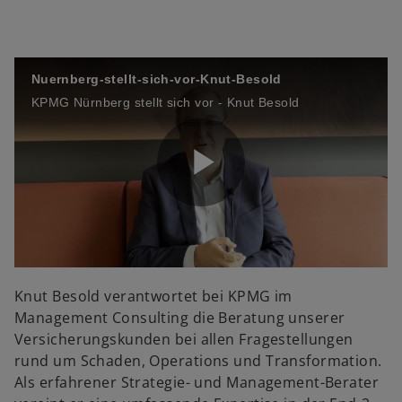
o
y
Nuernberg-stellt-sich-vor-Knut-Besold
V
KPMG Nürnberg stellt sich vor - Knut Besold
i
P
d
l
Knut Besold verantwortet bei KPMG im
Management Consulting die Beratung unserer
Versicherungskunden bei allen Fragestellungen
rund um Schaden, Operations und Transformation.
e
a
Als erfahrener Strategie- und Management-Berater