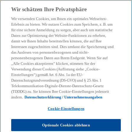
Zurück zur Inhaltsseite
Wir schätzen Ihre Privatsphäre
menu
search
Wir verwenden Cookies, um Ihnen ein optimales Webseiten-
Erlebnis zu bieten. Wir nutzen Cookies zum Speichern, z. B. um
KPMG Nürnberg stellt sich
für eine sichere Anmeldung zu sorgen, aber auch um statistische
Daten zur Optimierung der Website-Funktionen zu erheben,
damit wir Ihnen Inhalte bereitstellen können, die auf Ihre
vor
Interessen zugeschnitten sind. Dies umfasst die Speicherung und
das Auslesen von personenbezogenen und nicht-
personenbezogenen Daten aus Ihrem Endgerät. Wenn Sie auf
Lernen Sie uns kennen.
„Alle Cookies akzeptieren“ klicken, stimmen Sie der
Verwendung dieser Cookies (Auflistung siehe „Cookie-
Einstellungen“) gemäß Art. 6 Abs. 1a der EU-
Datenschutzgrundverordnung (DS-GVO) und § 25 Abs. 1
KPMG
Über KPMG
Standorte
KPMG in Nürnberg
Telekommunikation-Digitale-Dienste-Datenschutz-Gesetz
(TDDDG) zu. Sie können Ihre Cookie-Einstellungen jederzeit
ändern.
Datenschutzerklärung / Unternehmensangaben
Cookie-Einstellungen
Nuernberg-stellt-sich-vor-Sabine-Gronbach
KPMG Nürnberg stellt sich vor - Sabine Gronbach
Optionale Cookies ablehnen