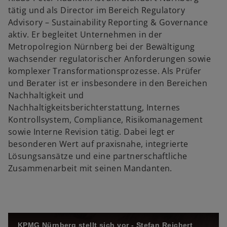
tätig und als Director im Bereich Regulatory
Advisory – Sustainability Reporting & Governance
aktiv. Er begleitet Unternehmen in der
a
o
Metropolregion Nürnberg bei der Bewältigung
wachsender regulatorischer Anforderungen sowie
komplexer Transformationsprozesse. Als Prüfer
und Berater ist er insbesondere in den Bereichen
y
Nachhaltigkeit und
Nachhaltigkeitsberichterstattung, Internes
Kontrollsystem, Compliance, Risikomanagement
sowie Interne Revision tätig. Dabei legt er
V
besonderen Wert auf praxisnahe, integrierte
Lösungsansätze und eine partnerschaftliche
Zusammenarbeit mit seinen Mandanten.
i
KPMG Nürnberg stellt sich vor - Stefan Reichert