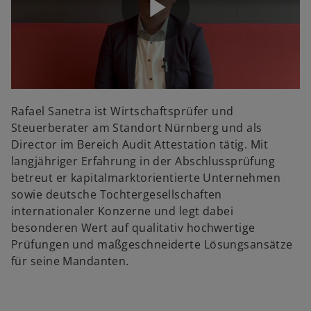
P
d
l
e
Rafael Sanetra ist Wirtschaftsprüfer und
Steuerberater am Standort Nürnberg und als
Director im Bereich Audit Attestation tätig. Mit
langjähriger Erfahrung in der Abschlussprüfung
a
o
betreut er kapitalmarktorientierte Unternehmen
sowie deutsche Tochtergesellschaften
internationaler Konzerne und legt dabei
besonderen Wert auf qualitativ hochwertige
y
Prüfungen und maßgeschneiderte Lösungsansätze
für seine Mandanten.