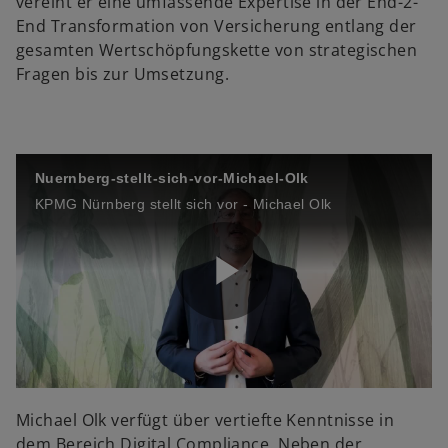
vereint er eine umfassende Expertise in der End-2-
End Transformation von Versicherung entlang der
gesamten Wertschöpfungskette von strategischen
o
y
Fragen bis zur Umsetzung.
V
Nuernberg-stellt-sich-vor-Michael-Olk
KPMG Nürnberg stellt sich vor - Michael Olk
i
P
d
l
Michael Olk verfügt über vertiefte Kenntnisse in
dem Bereich Digital Compliance. Neben der