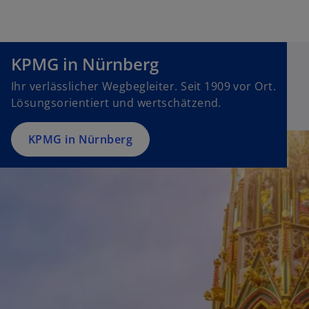
V
KPMG in Nürnberg
i
Ihr verlässlicher Wegbegleiter. Seit 1909 vor Ort.
Lösungsorientiert und wertschätzend.
d
KPMG in Nürnberg
e
o