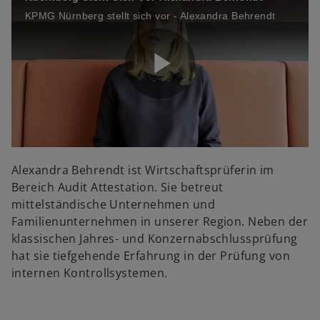
KPMG Nürnberg stellt sich vor - Alexandra Behrendt
V
P
i
l
d
Alexandra Behrendt ist Wirtschaftsprüferin im
Bereich Audit Attestation. Sie betreut
mittelständische Unternehmen und
Familienunternehmen in unserer Region. Neben der
a
klassischen Jahres- und Konzernabschlussprüfung
e
hat sie tiefgehende Erfahrung in der Prüfung von
internen Kontrollsystemen.
y