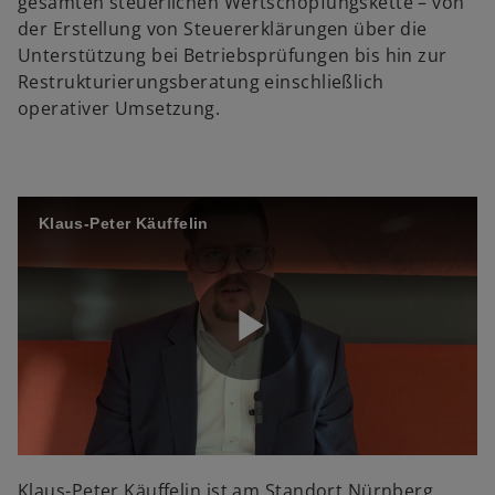
gesamten steuerlichen Wertschöpfungskette – von
der Erstellung von Steuererklärungen über die
y
Unterstützung bei Betriebsprüfungen bis hin zur
Restrukturierungsberatung einschließlich
operativer Umsetzung.
V
Klaus-Peter Käuffelin
i
P
d
l
e
Klaus-Peter Käuffelin ist am Standort Nürnberg