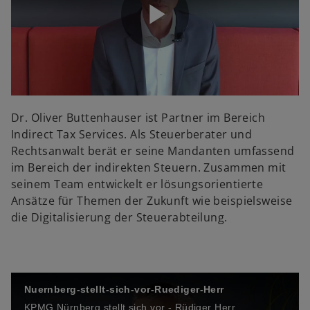
V
P
i
l
Dr. Oliver Buttenhauser ist Partner im Bereich
d
Indirect Tax Services. Als Steuerberater und
Rechtsanwalt berät er seine Mandanten umfassend
im Bereich der indirekten Steuern. Zusammen mit
a
seinem Team entwickelt er lösungsorientierte
Ansätze für Themen der Zukunft wie beispielsweise
e
die Digitalisierung der Steuerabteilung.
y
o
Nuernberg-stellt-sich-vor-Ruediger-Herr
KPMG Nürnberg stellt sich vor - Rüdiger Herr