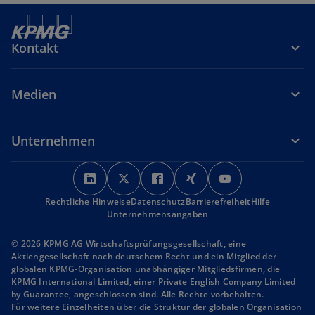
Kontakt
Medien
Unternehmen
w
w
w
w
w
i
i
i
i
i
Rechtliche Hinweise
r
Datenschutz
r
r
Barrierefreiheit
r
r
Hilfe
Unternehmensangaben
d
d
d
d
d
i
i
i
i
i
© 2026 KPMG AG Wirtschaftsprüfungsgesellschaft, eine
n
n
n
n
n
Aktiengesellschaft nach deutschem Recht und ein Mitglied der
globalen KPMG-Organisation unabhängiger Mitgliedsfirmen, die
e
e
e
e
e
KPMG International Limited, einer Private English Company Limited
i
i
i
i
i
by Guarantee, angeschlossen sind. Alle Rechte vorbehalten.
n
n
n
n
n
Für weitere Einzelheiten über die Struktur der globalen Organisation