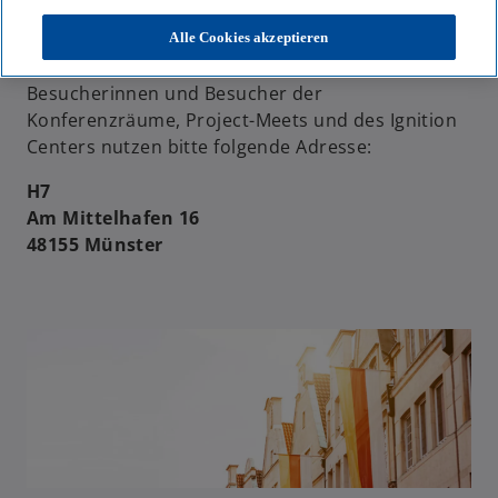
Wichtig: Informationen für Besucherinnen und
Alle Cookies akzeptieren
Besucher
Besucherinnen und Besucher der
Konferenzräume, Project-Meets und des Ignition
Centers nutzen bitte folgende Adresse:
H7
Am Mittelhafen 16
48155 Münster