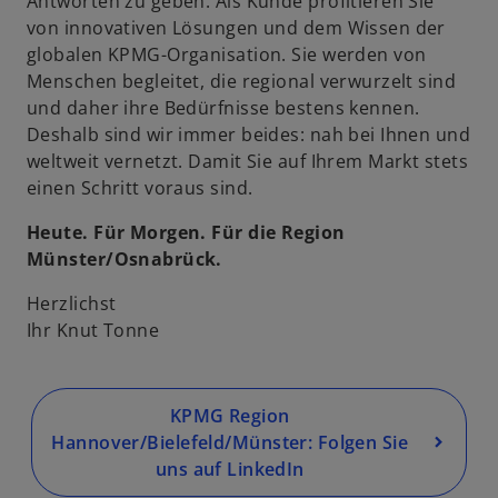
Antworten zu geben. Als Kunde profitieren Sie
d
von innovativen Lösungen und dem Wissen der
i
globalen KPMG-Organisation. Sie werden von
n
Menschen begleitet, die regional verwurzelt sind
e
und daher ihre Bedürfnisse bestens kennen.
i
Deshalb sind wir immer beides: nah bei Ihnen und
n
weltweit vernetzt. Damit Sie auf Ihrem Markt stets
e
einen Schritt voraus sind.
r
n
Heute. Für Morgen. Für die Region
e
Münster/Osnabrück.
u
Herzlichst
e
Ihr Knut Tonne
n
R
e
g
KPMG Region
is
Hannover/Bielefeld/Münster: Folgen Sie
t
uns auf LinkedIn
e