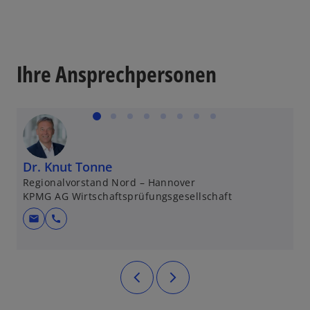
r
k
a
r
Ihre Ansprechpersonen
t
e
g
e
ö
ff
Dr. Knut Tonne
A
n
Regionalvorstand Nord – Hannover
Pa
KPMG AG Wirtschaftsprüfungsgesellschaft
K
e
t
mail
call
m