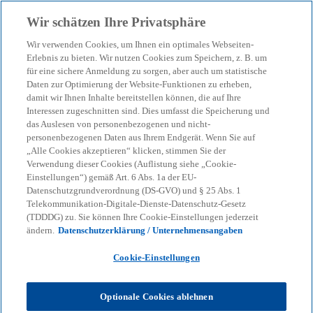
Zurück zur Inhaltsseite
Wir schätzen Ihre Privatsphäre
menu
search
Wir verwenden Cookies, um Ihnen ein optimales Webseiten-
Erlebnis zu bieten. Wir nutzen Cookies zum Speichern, z. B. um
für eine sichere Anmeldung zu sorgen, aber auch um statistische
Daten zur Optimierung der Website-Funktionen zu erheben,
KPMG in Münster
damit wir Ihnen Inhalte bereitstellen können, die auf Ihre
Interessen zugeschnitten sind. Dies umfasst die Speicherung und
das Auslesen von personenbezogenen und nicht-
personenbezogenen Daten aus Ihrem Endgerät. Wenn Sie auf
„Alle Cookies akzeptieren“ klicken, stimmen Sie der
Verwendung dieser Cookies (Auflistung siehe „Cookie-
Einstellungen“) gemäß Art. 6 Abs. 1a der EU-
Datenschutzgrundverordnung (DS-GVO) und § 25 Abs. 1
Kontaktinformationen
Telekommunikation-Digitale-Dienste-Datenschutz-Gesetz
(TDDDG) zu. Sie können Ihre Cookie-Einstellungen jederzeit
ändern.
Datenschutzerklärung / Unternehmensangaben
Sperlichstraße 10
Cookie-Einstellungen
48151 Münster
T +49 251 59684 70
Optionale Cookies ablehnen