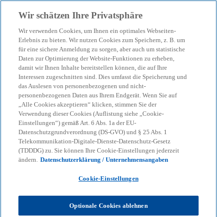
Zurück zur Inhaltsseite
Wir schätzen Ihre Privatsphäre
menu
search
Wir verwenden Cookies, um Ihnen ein optimales Webseiten-
Erlebnis zu bieten. Wir nutzen Cookies zum Speichern, z. B. um
für eine sichere Anmeldung zu sorgen, aber auch um statistische
Daten zur Optimierung der Website-Funktionen zu erheben,
KPMG in Leipzig - Shared
damit wir Ihnen Inhalte bereitstellen können, die auf Ihre
Interessen zugeschnitten sind. Dies umfasst die Speicherung und
das Auslesen von personenbezogenen und nicht-
Delivery Center
personenbezogenen Daten aus Ihrem Endgerät. Wenn Sie auf
„Alle Cookies akzeptieren“ klicken, stimmen Sie der
Verwendung dieser Cookies (Auflistung siehe „Cookie-
Einstellungen“) gemäß Art. 6 Abs. 1a der EU-
Datenschutzgrundverordnung (DS-GVO) und § 25 Abs. 1
Telekommunikation-Digitale-Dienste-Datenschutz-Gesetz
(TDDDG) zu. Sie können Ihre Cookie-Einstellungen jederzeit
Kontaktinformationen
ändern.
Datenschutzerklärung / Unternehmensangaben
Cookie-Einstellungen
Prager Straße 15 - 17
04103 Leipzig
Optionale Cookies ablehnen