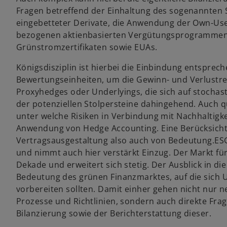
Fragen betreffend der Einhaltung des sogenannten SP
eingebetteter Derivate, die Anwendung der Own-Use 
bezogenen aktienbasierten Vergütungsprogrammen (
Grünstromzertifikaten sowie EUAs.
Königsdisziplin ist hierbei die Einbindung entspre
Bewertungseinheiten, um die Gewinn- und Verlust
Proxyhedges oder Underlyings, die sich auf stochas
der potenziellen Stolpersteine dahingehend. Auch qu
unter welche Risiken in Verbindung mit Nachhaltigkei
Anwendung von Hedge Accounting. Eine Berücksicht
Vertragsausgestaltung also auch von Bedeutung.ES
und nimmt auch hier verstärkt Einzug. Der Markt fü
Dekade und erweitert sich stetig. Der Ausblick in di
Bedeutung des grünen Finanzmarktes, auf die sich
vorbereiten sollten. Damit einher gehen nicht nur 
Prozesse und Richtlinien, sondern auch direkte F
Bilanzierung sowie der Berichterstattung dieser.