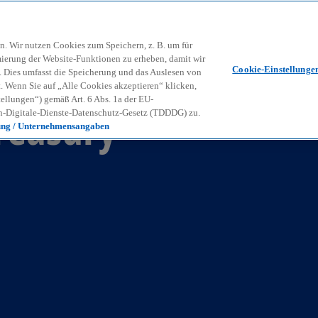
Zurück zur Inhaltsseite
Kon
contact_mail
n. Wir nutzen Cookies zum Speichern, z. B. um für
mierung der Website-Funktionen zu erheben, damit wir
Cookie-Einstellunge
nd. Dies umfasst die Speicherung und das Auslesen von
Wenn Sie auf „Alle Cookies akzeptieren“ klicken,
ellungen“) gemäß Art. 6 Abs. 1a der EU-
reasury
-Digitale-Dienste-Datenschutz-Gesetz (TDDDG) zu.
ung / Unternehmensangaben