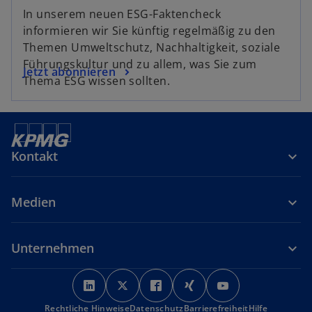
i
In unserem neuen ESG-Faktencheck
r
informieren wir Sie künftig regelmäßig zu den
d
Themen Umweltschutz, Nachhaltigkeit, soziale
i
Führungskultur und zu allem, was Sie zum
w
Jetzt abonnieren
n
Thema ESG wissen sollten.
i
e
r
i
d
n
i
e
n
Kontakt
r
e
n
i
e
Medien
n
u
e
e
r
n
Unternehmen
n
R
e
e
w
w
w
w
w
u
g
i
i
i
i
i
e
i
Rechtliche Hinweise
r
Datenschutz
r
r
Barrierefreiheit
r
r
Hilfe