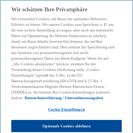
Zurück zur Inhaltsseite
Wir schätzen Ihre Privatsphäre
menu
search
Wir verwenden Cookies, um Ihnen ein optimales Webseiten-
Erlebnis zu bieten. Wir nutzen Cookies zum Speichern, z. B. um
Nachhaltige Lieferketten
für eine sichere Anmeldung zu sorgen, aber auch um statistische
Daten zur Optimierung der Website-Funktionen zu erheben,
damit wir Ihnen Inhalte bereitstellen können, die auf Ihre
werden zum wesentlichen
Interessen zugeschnitten sind. Dies umfasst die Speicherung und
das Auslesen von personenbezogenen und nicht-
Erfolgsfaktor
personenbezogenen Daten aus Ihrem Endgerät. Wenn Sie auf
„Alle Cookies akzeptieren“ klicken, stimmen Sie der
Verwendung dieser Cookies (Auflistung siehe „Cookie-
Einstellungen“) gemäß Art. 6 Abs. 1a der EU-
20-01-2024
event
Datenschutzgrundverordnung (DS-GVO) und § 25 Abs. 1
Telekommunikation-Digitale-Dienste-Datenschutz-Gesetz
w
w
w
(TDDDG) zu. Sie können Ihre Cookie-Einstellungen jederzeit
i
i
i
Share
ändern.
Datenschutzerklärung / Unternehmensangaben
r
r
r
d
d
d
i
i
i
n
n
n
Cookie-Einstellungen
e
e
e
i
i
i
n
n
n
KPMG
Themen
Sustainable Transformation
e
e
e
Optionale Cookies ablehnen
r
r
r
Nachhaltige Lieferketten werden zum wesentlichen Erfolgsfaktor
n
n
n