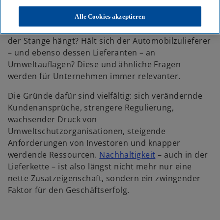
e
e
e
u
u
u
e
e
e
Unter welchen Bedingungen wurde die Baumwolle
Alle Cookies akzeptieren
n
n
n
R
R
R
für das Hemd hergestellt, das im Modegeschäft auf
e
e
e
g
g
g
der Stange hängt? Hält sich der Automobilzulieferer
i
i
i
s
s
s
– und ebenso dessen Lieferanten – an
t
t
t
e
e
e
Umweltauflagen? Diese und ähnliche Fragen
r
r
r
k
k
k
werden für Unternehmen immer relevanter.
a
a
a
r
r
r
t
t
t
Die Gründe dafür sind vielfältig: sich verändernde
e
e
e
g
g
g
Kundenansprüche, strengere Regulierung,
e
e
e
ö
ö
ö
wachsender Druck von
f
f
f
f
f
f
Umweltschutzorganisationen, steigende
n
n
n
e
e
e
Anforderungen von Investoren und knapper
t
t
t
werdende Ressourcen.
Nachhaltigkeit
– auch in der
Lieferkette – ist also längst nicht mehr nur eine
nette Zusatzeigenschaft, sondern ein zwingender
Faktor für den Geschäftserfolg.