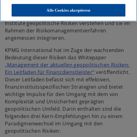
einer Vielzahl von Risiken konfrontiert, die eine
bewusste Auseinandersetzung erfordern. Um eine
Alle Cookies akzeptieren
langfristige Resilienz zu gewährleisten, müssen
Institute geopolitische Risiken verstehen und sie im
Rahmen der Risikomanagementverfahren
angemessen integrieren.
KPMG International hat im Zuge der wachsenden
Bedeutung dieser Risiken das Whitepaper
„Management der aktuellen geopolitischen Risiken:
w
Ein Leitfaden für Finanzdienstleister“
veröffentlicht.
i
Dieser Leitfaden befasst sich mit effektiven,
r
finanzinstitutsspezifischen Strategien und bietet
d
wichtige Impulse für den Umgang mit dem von
i
Komplexität und Unsicherheit geprägten
n
geopolitischen Umfeld. Darin enthalten sind die
e
folgenden drei Kern-Empfehlungen hin zu einem
i
Paradigmenwechsel im Umgang mit den
n
geopolitischen Risiken: