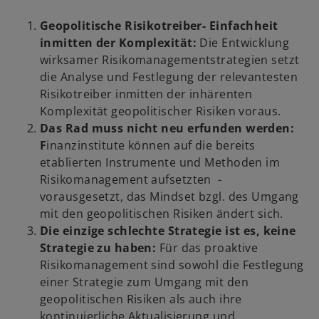
e
r
Geopolitische Risikotreiber- Einfachheit
n
inmitten der Komplexität:
Die Entwicklung
e
wirksamer Risikomanagementstrategien setzt
u
die Analyse und Festlegung der relevantesten
e
Risikotreiber inmitten der inhärenten
n
Komplexität geopolitischer Risiken voraus.
R
Das Rad muss nicht neu erfunden werden:
e
F
inanzinstitute können auf die bereits
g
etablierten Instrumente und Methoden im
i
Risikomanagement aufsetzten -
s
vorausgesetzt, das Mindset bzgl. des Umgang
t
mit den geopolitischen Risiken ändert sich.
e
Die einzige schlechte Strategie ist es, keine
r
Strategie zu haben:
Für das proaktive
k
Risikomanagement sind sowohl die Festlegung
a
einer Strategie zum Umgang mit den
r
geopolitischen Risiken als auch ihre
t
kontinuierliche Aktualisierung und