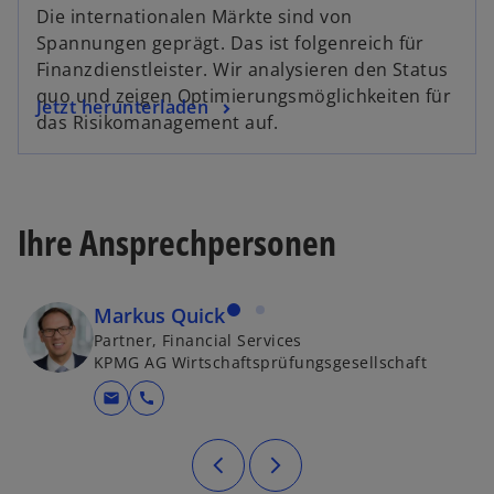
i
Die internationalen Märkte sind von
r
Spannungen geprägt. Das ist folgenreich für
d
Finanzdienstleister. Wir analysieren den Status
i
quo und zeigen Optimierungsmöglichkeiten für
w
Jetzt herunterladen
n
das Risikomanagement auf.
i
e
r
i
d
n
i
e
Ihre Ansprechpersonen
n
r
e
n
i
e
Markus Quick
n
u
Partner, Financial Services
e
e
KPMG AG Wirtschaftsprüfungsgesellschaft
r
n
n
R
mail
call
e
e
u
g
e
i