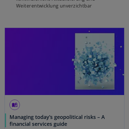
e
Weiterentwicklung unverzichtbar
g
e
ö
wird in einer neuen Registerkarte geöffnet
f
f
n
e
t
auto_stories
Managing today’s geopolitical risks – A
w
financial services guide