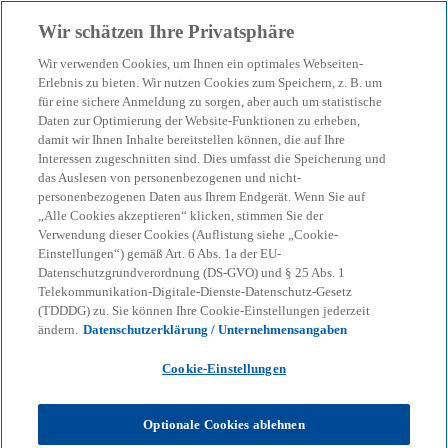
Zurück zur Inhaltsseite
Wir schätzen Ihre Privatsphäre
menu
search
Wir verwenden Cookies, um Ihnen ein optimales Webseiten-
Erlebnis zu bieten. Wir nutzen Cookies zum Speichern, z. B. um
Managing todays
für eine sichere Anmeldung zu sorgen, aber auch um statistische
Daten zur Optimierung der Website-Funktionen zu erheben,
damit wir Ihnen Inhalte bereitstellen können, die auf Ihre
geopolitical risks
Interessen zugeschnitten sind. Dies umfasst die Speicherung und
das Auslesen von personenbezogenen und nicht-
personenbezogenen Daten aus Ihrem Endgerät. Wenn Sie auf
A Financial Services Guide
„Alle Cookies akzeptieren“ klicken, stimmen Sie der
Verwendung dieser Cookies (Auflistung siehe „Cookie-
Einstellungen“) gemäß Art. 6 Abs. 1a der EU-
Datenschutzgrundverordnung (DS-GVO) und § 25 Abs. 1
KPMG
Themen
Geopolitics & Defence
Telekommunikation-Digitale-Dienste-Datenschutz-Gesetz
Managing todays geopolitical risks
(TDDDG) zu. Sie können Ihre Cookie-Einstellungen jederzeit
ändern.
Datenschutzerklärung / Unternehmensangaben
In Zeiten anhaltender globaler Herausforderungen -
Cookie-Einstellungen
von eskalierenden geopolitischen Spannungen bis
hin zu schwankenden wirtschaftlichen
Rahmenbedingungen - sind Finanzinstitute mit
Optionale Cookies ablehnen