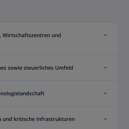
, Wirtschaftszentren und
w
ir
hes sowie steuerliches Umfeld
d
i
n
e
hnologielandschaft
i
n
e
r
 und kritische Infrastrukturen
n