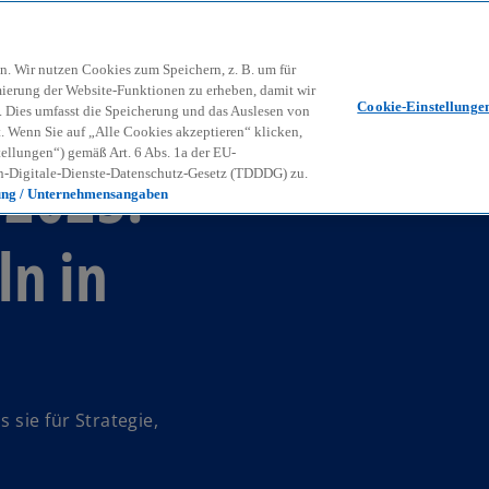
Zurück zur Inhaltsseite
Kon
contact_mail
n. Wir nutzen Cookies zum Speichern, z. B. um für
mierung der Website-Funktionen zu erheben, damit wir
Cookie-Einstellunge
nd. Dies umfasst die Speicherung und das Auslesen von
Wenn Sie auf „Alle Cookies akzeptieren“ klicken,
ellungen“) gemäß Art. 6 Abs. 1a der EU-
 2025:
-Digitale-Dienste-Datenschutz-Gesetz (TDDDG) zu.
ung / Unternehmensangaben
ln in
 sie für Strategie,