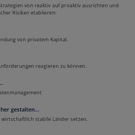
ff
trategien von reaktiv auf proaktiv ausrichten und
n
her Risiken etablieren:
e
t
indung von privatem Kapital.
e Anforderungen reagieren zu können.
..
d Datenmanagement
her gestalten...
 wirtschaftlich stabile Länder setzen.