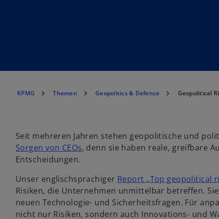
KPMG
Themen
Geopolitics & Defence
Geopolitical 
Seit mehreren Jahren stehen geopolitische und polit
Sorgen von CEOs
, denn sie haben reale, greifbare 
Entscheidungen.
Unser englischsprachiger
Report „Top geopolitical r
Risiken, die Unternehmen unmittelbar betreffen. Sie
neuen Technologie- und Sicherheitsfragen. Für an
nicht nur Risiken, sondern auch Innovations- und