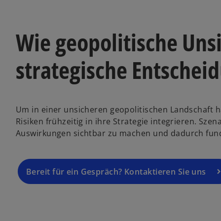
Wie geopolitische Uns
strategische Entschei
Um in einer unsicheren geopolitischen Landschaft 
w
Risiken frühzeitig in ihre Strategie integrieren. Sz
ir
Auswirkungen sichtbar zu machen und dadurch fundi
d
i
n
Bereit für ein Gespräch? Kontaktieren Sie uns
e
i
n
e
r