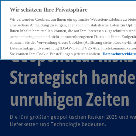
Wir schätzen Ihre Privatsphäre
Wir verwenden Cookies, um Ihnen ein optimales Webseiten-Erlebnis zu biete
menu
eine sichere Anmeldung zu sorgen, aber auch um statistische Daten zur Opti
Ihnen Inhalte bereitstellen können, die auf Ihre Interessen zugeschnitten si
personenbezogenen und nicht-personenbezogenen Daten aus Ihrem Endgerät. 
stimmen Sie der Verwendung dieser Cookies (Auflistung siehe „Cookie-Einst
Geopolitical Risks
Datenschutzgrundverordnung (DS-GVO) und § 25 Abs. 1 Telekommunikation
Sie können Ihre Cookie-Einstellungen jederzeit ändern.
Datenschutzerklär
Strategisch hande
unruhigen Zeiten
Die fünf größten geopolitischen Risiken 2025 und was
Lieferketten und Technologie bedeuten.