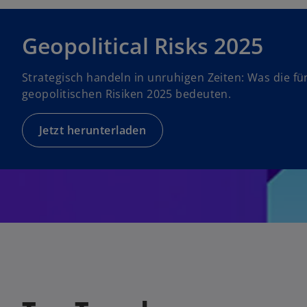
n
e
Geopolitical Risks 2025
u
e
Strategisch handeln in unruhigen Zeiten: Was die fü
n
geopolitischen Risiken 2025 bedeuten.
R
e
g
Jetzt herunterladen
is
t
e
r
k
a
r
t
e
g