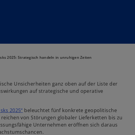
Risks 2025: Strategisch handeln in unruhigen Zeiten
ische Unsicherheiten ganz oben auf der Liste der
Auswirkungen auf strategische und operative
w
isks 2025“
beleuchtet fünf konkrete geopolitische
w
i
 reichen von Störungen globaler Lieferketten bis zu
ir
r
passungsfähige Unternehmen eröffnen sich daraus
d
d
 Wachstumschancen.