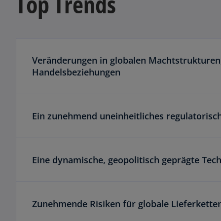
Top Trends
e
ö
ff
n
e
Veränderungen in globalen Machtstrukturen
t
Handelsbeziehungen
Ein zunehmend uneinheitliches regulatorisc
Eine dynamische, geopolitisch geprägte Tec
Zunehmende Risiken für globale Lieferketten