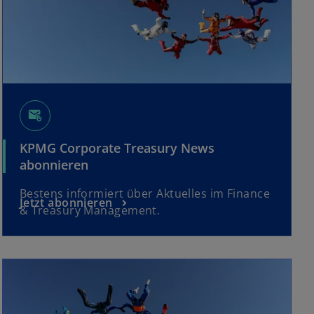
attach_email
KPMG Corporate Treasury News
abonnieren
Bestens informiert über Aktuelles im Finance
Jetzt abonnieren
& Treasury Management.