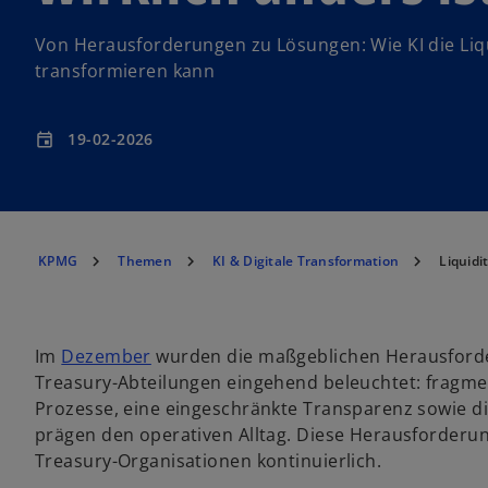
Von Herausforderungen zu Lösungen: Wie KI die Liq
transformieren kann
19-02-2026
event
KPMG
Themen
KI & Digitale Transformation
Liquidi
w
Im
Dezember
wurden die maßgeblichen Herausforder
i
Treasury-Abteilungen eingehend beleuchtet: fragm
r
Prozesse, eine eingeschränkte Transparenz sowie die
d
prägen den operativen Alltag. Diese Herausforderung
i
Treasury-Organisationen kontinuierlich.
n