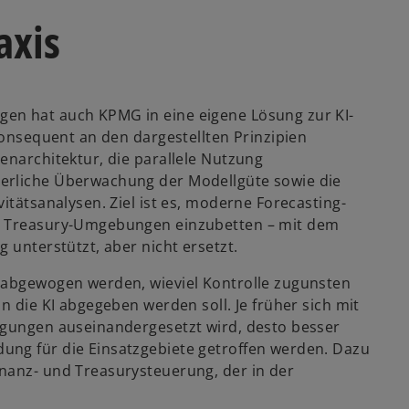
axis
w
ir
en hat auch KPMG in eine eigene Lösung zur KI-
d
 konsequent an den dargestellten Prinzipien
i
enarchitektur, die parallele Nutzung
n
ierliche Überwachung der Modellgüte sowie die
e
itätsanalysen. Ziel ist es, moderne Forecasting-
i
de Treasury-Umgebungen einzubetten – mit dem
n
 unterstützt, aber nicht ersetzt.
e
s abgewogen werden, wieviel Kontrolle zugunsten
r
n die KI abgegeben werden soll. Je früher sich mit
n
ngungen auseinandergesetzt wird, desto besser
e
ung für die Einsatzgebiete getroffen werden. Dazu
u
nanz- und Treasurysteuerung, der in der
e
n