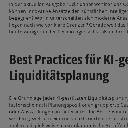
In der aktuellen Ausgabe rückt daher weniger das Ob
e
können innovative Ansätze der Künstlichen Intellig
i
begegnen? Worin unterscheiden sich moderne Ansä
n
liegen nach wie vor klare Grenzen? Gerade weil das 
e
heute weniger in der Technologie selbst als in ihrer
r
n
e
Best Practices für KI-g
u
e
n
Liquiditätsplanung
R
e
g
i
Die Grundlage jeder KI-gestützten Liquiditätsplanun
s
historische nach Planungspositionen gruppierte Ca
t
oder Auszahlungen an Lieferanten für Betriebsmitte
e
werden gezielt um externe strukturierte oder unstr
r
zählen beispielsweise makroökonomische Veröffent