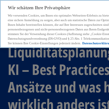
Wir schätzen Ihre Privatsphäre
Wir verwenden Cookies, um Ihnen ein optimales Webseiten-Erlebnis zu biete
menu
eine sichere Anmeldung zu sorgen, aber auch um statistische Daten zur Opti
Ihnen Inhalte bereitstellen können, die auf Ihre Interessen zugeschnitten si
personenbezogenen und nicht-personenbezogenen Daten aus Ihrem Endgerät. 
stimmen Sie der Verwendung dieser Cookies (Auflistung siehe „Cookie-Einst
KPMG Corporate Treasury News
Datenschutzgrundverordnung (DS-GVO) und § 25 Abs. 1 Telekommunikation
Sie können Ihre Cookie-Einstellungen jederzeit ändern.
Datenschutzerklär
Liquiditätsplanun
KI – Best Practice
Ansätze und was 
wirklich anders is