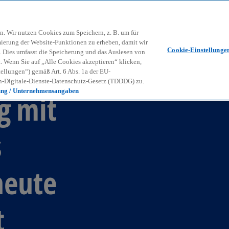
Zurück zur Inhaltsseite
Kon
contact_mail
n. Wir nutzen Cookies zum Speichern, z. B. um für
mierung der Website-Funktionen zu erheben, damit wir
Cookie-Einstellunge
nd. Dies umfasst die Speicherung und das Auslesen von
Wenn Sie auf „Alle Cookies akzeptieren“ klicken,
ellungen“) gemäß Art. 6 Abs. 1a der EU-
-Digitale-Dienste-Datenschutz-Gesetz (TDDDG) zu.
ung / Unternehmensangaben
g mit
s
heute
t