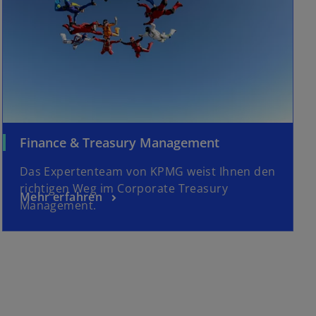
Finance & Treasury Management
Das Expertenteam von KPMG weist Ihnen den
richtigen Weg im Corporate Treasury
Mehr erfahren
Management.