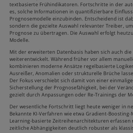
k
textbasierte Frühindikatoren. Fortschritte in der a
a
es, solche Informationen in quantifizierbare Einflus
r
Prognosemodelle einzubinden. Entscheidend ist dab
t
sondern die gezielte Auswahl relevanter Treiber, um z
e
Prognose zu übertragen. Die Auswahl erfolgt heutzu
g
Modelle.
e
ö
Mit der erweiterten Datenbasis haben sich auch di
f
weiterentwickelt. Während früher vor allem manuell
f
kombinieren moderne Ansätze regelbasierte Logiken
n
Ausreißer, Anomalien oder strukturelle Brüche lasse
e
Der Fokus verschiebt sich damit von einer einmalige
t
Sicherstellung der Prognosefähigkeit, bei der Verä
gezielt durch Anpassungen oder Re-Trainings der Mo
Der wesentliche Fortschritt liegt heute weniger in 
Bekannte KI-Verfahren wie etwa Gradient-Boosting-
Learning-basierte Zeitreihenarchitekturen erfass
zeitliche Abhängigkeiten deutlich robuster als klass