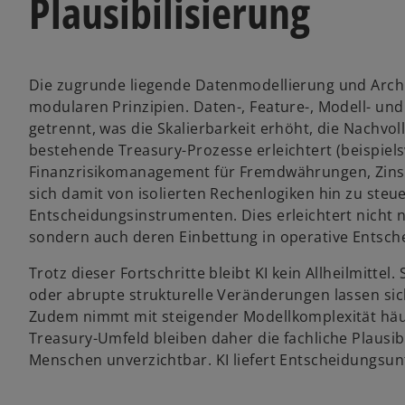
Plausibilisierung
Die zugrunde liegende Datenmodellierung und Arc
modularen Prinzipien. Daten-, Feature-, Modell- un
getrennt, was die Skalierbarkeit erhöht, die Nachvol
bestehende Treasury-Prozesse erleichtert (beispiel
Finanzrisikomanagement für Fremdwährungen, Zinse
sich damit von isolierten Rechenlogiken hin zu ste
Entscheidungsinstrumenten. Dies erleichtert nicht n
sondern auch deren Einbettung in operative Entsch
Trotz dieser Fortschritte bleibt KI kein Allheilmittel
oder abrupte strukturelle Veränderungen lassen sic
Zudem nimmt mit steigender Modellkomplexität häuf
Treasury-Umfeld bleiben daher die fachliche Plaus
Menschen unverzichtbar. KI liefert Entscheidungsunt