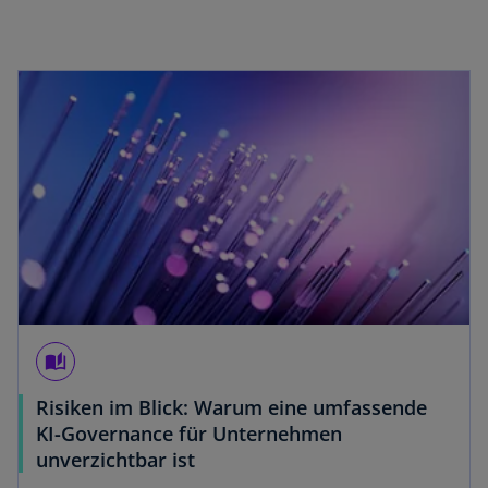
e
r
wird in einer neuen Registerkarte geöffnet
k
a
r
t
e
g
e
ö
ff
n
e
auto_stories
t
Risiken im Blick: Warum eine umfassende
KI-Governance für Unternehmen
w
unverzichtbar ist
i