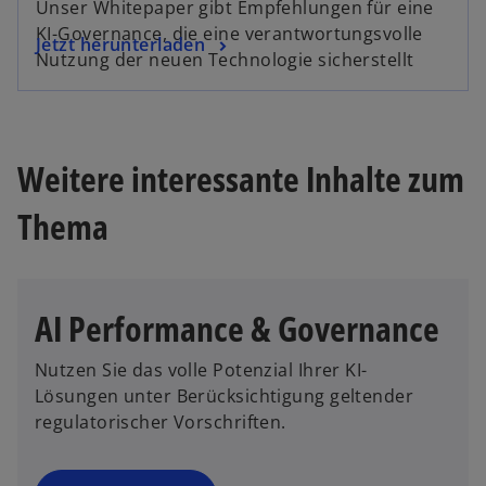
Unser Whitepaper gibt Empfehlungen für eine
r
KI-Governance, die eine verantwortungsvolle
w
Jetzt herunterladen
d
Nutzung der neuen Technologie sicherstellt
i
i
r
n
d
e
i
i
Weitere interessante Inhalte zum
n
n
e
e
Thema
i
r
n
n
e
e
r
u
AI Performance & Governance
n
e
e
n
Nutzen Sie das volle Potenzial Ihrer KI-
u
R
Lösungen unter Berücksichtigung geltender
e
e
regulatorischer Vorschriften.
n
g
R
i