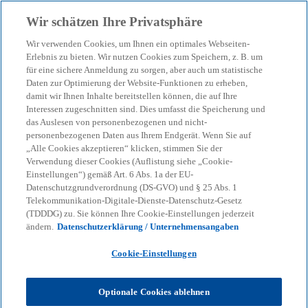
Zurück zur Inhaltsseite
Wir schätzen Ihre Privatsphäre
menu
search
Wir verwenden Cookies, um Ihnen ein optimales Webseiten-
Erlebnis zu bieten. Wir nutzen Cookies zum Speichern, z. B. um
Künstliche Intelligenz
für eine sichere Anmeldung zu sorgen, aber auch um statistische
Daten zur Optimierung der Website-Funktionen zu erheben,
damit wir Ihnen Inhalte bereitstellen können, die auf Ihre
nutzen, aber
Interessen zugeschnitten sind. Dies umfasst die Speicherung und
das Auslesen von personenbezogenen und nicht-
verantwortungsvoll: Wege
personenbezogenen Daten aus Ihrem Endgerät. Wenn Sie auf
„Alle Cookies akzeptieren“ klicken, stimmen Sie der
Verwendung dieser Cookies (Auflistung siehe „Cookie-
zu einer umfassenden KI-
Einstellungen“) gemäß Art. 6 Abs. 1a der EU-
Datenschutzgrundverordnung (DS-GVO) und § 25 Abs. 1
Telekommunikation-Digitale-Dienste-Datenschutz-Gesetz
Governance
(TDDDG) zu. Sie können Ihre Cookie-Einstellungen jederzeit
ändern.
Datenschutzerklärung / Unternehmensangaben
KI-basierte Lösungen bieten enorme Potenziale,
Cookie-Einstellungen
doch auch Risiken sind zu bedenken und zu
steuern. Wie sich eine KI-Governance erreichen
Optionale Cookies ablehnen
lässt.