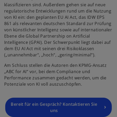
ir
klassifizieren sind. Außerdem gehen sie auf neue
d
regulatorische Entwicklungen rund um die Nutzung
i
von KI ein: den geplanten EU AI Act, das IDW EPS
n
861 als relevanten deutschen Standard zur Prüfung
e
von künstlicher Intelligenz sowie auf internationaler
i
Ebene die Global Partnership on Artificial
n
Intelligence (GPAI). Der Schwerpunkt liegt dabei auf
e
dem EU AI Act mit seinen drei Risikoklassen
r
(„unannehmbar“, „hoch“, „gering/minimal“).
n
Am Schluss stellen die Autoren den KPMG-Ansatz
e
„ABC for AI“ vor, bei dem Compliance und
u
Performance zusammen gedacht werden, um die
e
Potenziale von KI voll auszuschöpfen.
n
R
e
g
Bereit für ein Gespräch? Kontaktieren Sie
is
uns
t