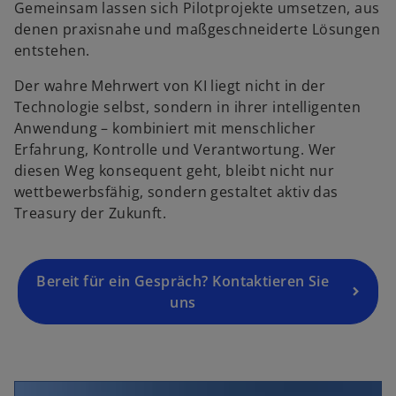
n
Gemeinsam lassen sich Pilotprojekte umsetzen, aus
e
denen praxisnahe und maßgeschneiderte Lösungen
i
entstehen.
n
Der wahre Mehrwert von KI liegt nicht in der
e
Technologie selbst, sondern in ihrer intelligenten
r
Anwendung – kombiniert mit menschlicher
n
Erfahrung, Kontrolle und Verantwortung. Wer
e
diesen Weg konsequent geht, bleibt nicht nur
u
wettbewerbsfähig, sondern gestaltet aktiv das
e
Treasury der Zukunft.
n
R
e
g
Bereit für ein Gespräch? Kontaktieren Sie
is
uns
t
e
r
k