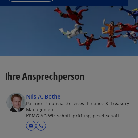
Ihre Ansprechperson
Nils A. Bothe
Partner, Financial Services, Finance & Treasury
Management
KPMG AG Wirtschaftsprüfungsgesellschaft
mail
call