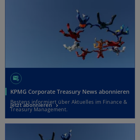
a
r
t
e
g
e
ö
ff
n
e
attach_email
t
KPMG Corporate Treasury News abonnieren
Bestens informiert über Aktuelles im Finance &
Jetzt abonnieren
Treasury Management.