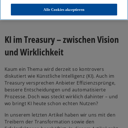
Ein kritischer Blick auf den Stand der Technologie,
Alle Cookies akzeptieren
Chancen, Arbeitsplätze und sinnvolle nächste
Schritte für Unternehmen
KI im Treasury – zwischen Vision
und Wirklichkeit
Kaum ein Thema wird derzeit so kontrovers
diskutiert wie Künstliche Intelligenz (KI). Auch im
Treasury versprechen Anbieter Effizienzsprünge,
bessere Entscheidungen und automatisierte
Prozesse. Doch was steckt wirklich dahinter – und
wo bringt KI heute schon echten Nutzen?
In unserem letzten Artikel haben wir uns mit den
Treibern der Transformation sowie den