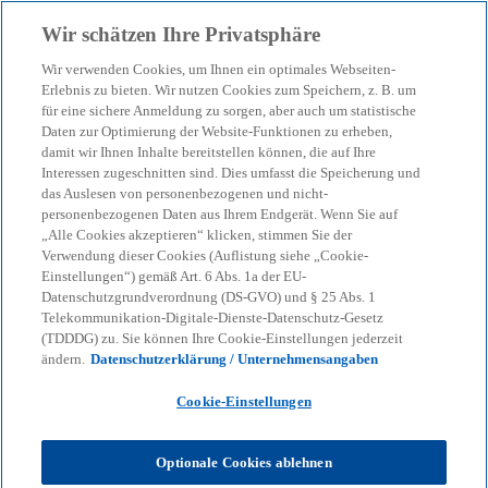
Zurück zur Inhaltsseite
Wir schätzen Ihre Privatsphäre
menu
search
Wir verwenden Cookies, um Ihnen ein optimales Webseiten-
Erlebnis zu bieten. Wir nutzen Cookies zum Speichern, z. B. um
für eine sichere Anmeldung zu sorgen, aber auch um statistische
KPMG Corporate Treasury News
Daten zur Optimierung der Website-Funktionen zu erheben,
Künstliche Intelligenz im
damit wir Ihnen Inhalte bereitstellen können, die auf Ihre
Interessen zugeschnitten sind. Dies umfasst die Speicherung und
Treasury
das Auslesen von personenbezogenen und nicht-
personenbezogenen Daten aus Ihrem Endgerät. Wenn Sie auf
„Alle Cookies akzeptieren“ klicken, stimmen Sie der
Verwendung dieser Cookies (Auflistung siehe „Cookie-
Hype, Realität und echter Mehrwert
Einstellungen“) gemäß Art. 6 Abs. 1a der EU-
Datenschutzgrundverordnung (DS-GVO) und § 25 Abs. 1
Telekommunikation-Digitale-Dienste-Datenschutz-Gesetz
27-11-2025
event
(TDDDG) zu. Sie können Ihre Cookie-Einstellungen jederzeit
ändern.
Datenschutzerklärung / Unternehmensangaben
Cookie-Einstellungen
KPMG
Themen
KI & Digitale Transformation
Künstliche Intelligenz im Treasury
Optionale Cookies ablehnen