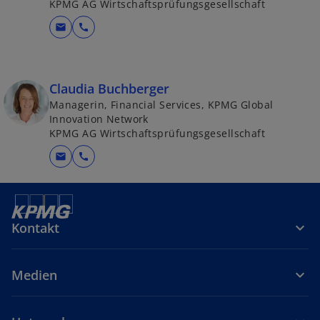
KPMG AG Wirtschaftsprüfungsgesellschaft
mail
call
Claudia Buchberger
Managerin, Financial Services, KPMG Global
Innovation Network
KPMG AG Wirtschaftsprüfungsgesellschaft
mail
call
Kontakt
Medien