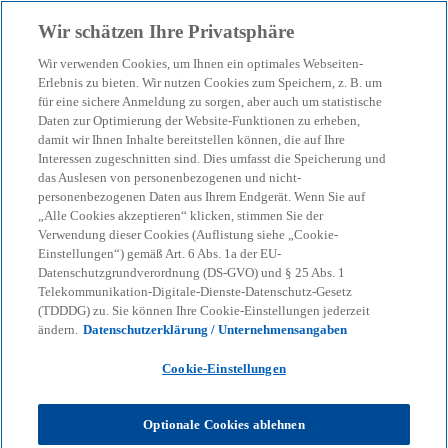
Zurück zur Inhaltsseite
Wir schätzen Ihre Privatsphäre
menu
search
Wir verwenden Cookies, um Ihnen ein optimales Webseiten-
Erlebnis zu bieten. Wir nutzen Cookies zum Speichern, z. B. um
für eine sichere Anmeldung zu sorgen, aber auch um statistische
KPMG
Themen
KI & Digitale Transformation
Daten zur Optimierung der Website-Funktionen zu erheben,
KPMG Ignition
damit wir Ihnen Inhalte bereitstellen können, die auf Ihre
Interessen zugeschnitten sind. Dies umfasst die Speicherung und
KPMG Ignition
das Auslesen von personenbezogenen und nicht-
personenbezogenen Daten aus Ihrem Endgerät. Wenn Sie auf
„Alle Cookies akzeptieren“ klicken, stimmen Sie der
Raum, Format und Methode für zündende Ideen
Verwendung dieser Cookies (Auflistung siehe „Cookie-
Einstellungen“) gemäß Art. 6 Abs. 1a der EU-
w
w
w
Datenschutzgrundverordnung (DS-GVO) und § 25 Abs. 1
i
i
i
Share
Telekommunikation-Digitale-Dienste-Datenschutz-Gesetz
r
r
r
d
d
d
(TDDDG) zu. Sie können Ihre Cookie-Einstellungen jederzeit
i
i
i
n
n
n
ändern.
Datenschutzerklärung / Unternehmensangaben
e
e
e
i
i
i
n
n
n
Cookie-Einstellungen
KPMG Ignition befeuert Innovationsprozesse,
e
e
e
r
r
r
indem es agile Methoden wie Design Thinking mit
n
n
n
e
e
e
der richtigen Arbeitsatmosphäre verbindet. Es
u
u
u
Optionale Cookies ablehnen
e
e
e