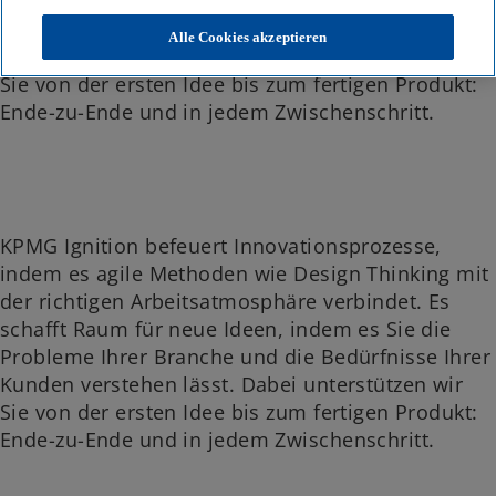
schafft Raum für neue Ideen, indem es Sie die
n
n
n
R
R
R
Probleme Ihrer Branche und die Bedürfnisse Ihrer
e
e
e
Alle Cookies akzeptieren
g
g
g
Kunden verstehen lässt. Dabei unterstützen wir
i
i
i
s
s
s
Sie von der ersten Idee bis zum fertigen Produkt:
t
t
t
e
e
e
r
r
r
Ende-zu-Ende und in jedem Zwischenschritt.
k
k
k
a
a
a
r
r
r
t
t
t
e
e
e
g
g
g
e
e
e
ö
ö
ö
f
f
f
f
f
f
KPMG Ignition befeuert Innovationsprozesse,
n
n
n
e
e
e
indem es agile Methoden wie Design Thinking mit
t
t
t
der richtigen Arbeitsatmosphäre verbindet. Es
schafft Raum für neue Ideen, indem es Sie die
Probleme Ihrer Branche und die Bedürfnisse Ihrer
Kunden verstehen lässt. Dabei unterstützen wir
Sie von der ersten Idee bis zum fertigen Produkt:
Ende-zu-Ende und in jedem Zwischenschritt.