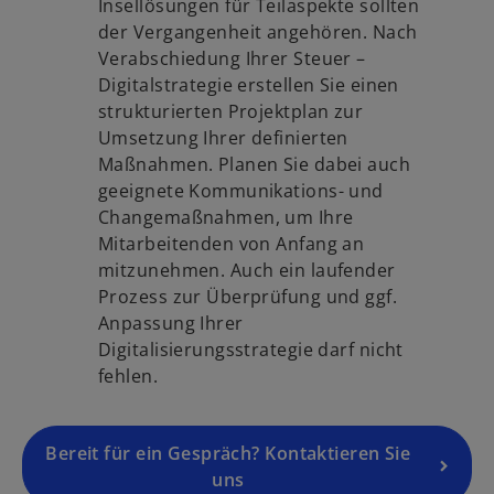
w
Insellösungen für Teilaspekte sollten
ir
der Vergangenheit angehören. Nach
d
Verabschiedung Ihrer Steuer –
i
Digitalstrategie erstellen Sie einen
n
strukturierten Projektplan zur
e
Umsetzung Ihrer definierten
i
Maßnahmen. Planen Sie dabei auch
n
geeignete Kommunikations- und
e
Changemaßnahmen, um Ihre
r
Mitarbeitenden von Anfang an
n
mitzunehmen. Auch ein laufender
e
Prozess zur Überprüfung und ggf.
u
Anpassung Ihrer
e
Digitalisierungsstrategie darf nicht
n
fehlen.
R
e
g
Bereit für ein Gespräch? Kontaktieren Sie
is
uns