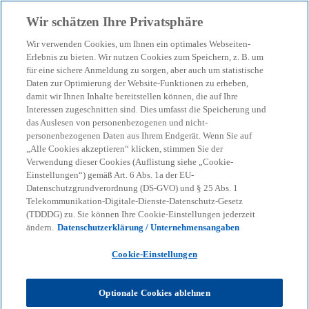
Zurück zur Inhaltsseite
Wir schätzen Ihre Privatsphäre
menu
search
Wir verwenden Cookies, um Ihnen ein optimales Webseiten-
Erlebnis zu bieten. Wir nutzen Cookies zum Speichern, z. B. um
Steuer-Digitalstrategie
für eine sichere Anmeldung zu sorgen, aber auch um statistische
Daten zur Optimierung der Website-Funktionen zu erheben,
damit wir Ihnen Inhalte bereitstellen können, die auf Ihre
Interessen zugeschnitten sind. Dies umfasst die Speicherung und
Wir unterstützen Sie auf dem Weg von der Vision
das Auslesen von personenbezogenen und nicht-
zur passenden Digitalstrategie
personenbezogenen Daten aus Ihrem Endgerät. Wenn Sie auf
„Alle Cookies akzeptieren“ klicken, stimmen Sie der
Verwendung dieser Cookies (Auflistung siehe „Cookie-
Einstellungen“) gemäß Art. 6 Abs. 1a der EU-
KPMG
Themen
KI & Digitale Transformation
Datenschutzgrundverordnung (DS-GVO) und § 25 Abs. 1
Steuer-Digitalstrategie
Telekommunikation-Digitale-Dienste-Datenschutz-Gesetz
(TDDDG) zu. Sie können Ihre Cookie-Einstellungen jederzeit
Eine erfolgreiche Digitalstrategie sorgt für die
ändern.
Datenschutzerklärung / Unternehmensangaben
Optimierung von Prozessen und Systemen, für
Cookie-Einstellungen
mehr Effizienz und eine verbesserte Compliance. Ihr
Ziel sollte allerdings nicht „die Automatisierung um
jeden Preis“ sein, sondern die Erarbeitung einer auf
Optionale Cookies ablehnen