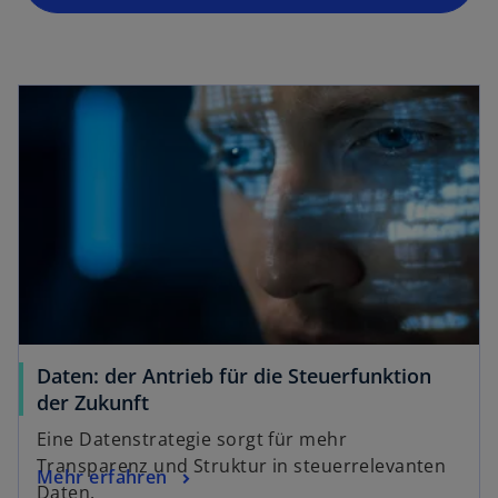
t
e
r
k
a
r
t
e
g
e
ö
ff
n
e
Daten: der Antrieb für die Steuerfunktion
t
der Zukunft
Eine Datenstrategie sorgt für mehr
Transparenz und Struktur in steuerrelevanten
Mehr erfahren
Daten.