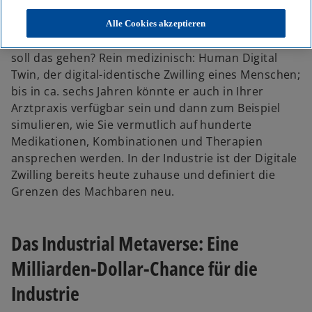
e
e
e
u
u
u
e
e
e
Stellen Sie sich vor, Sie bekommen Ihren
Alle Cookies akzeptieren
n
n
n
R
R
R
Zwillingsbruder oder Ihre Zwillingsschwester. Wie
e
e
e
g
g
g
soll das gehen? Rein medizinisch: Human Digital
i
i
i
s
s
s
Twin, der digital-identische Zwilling eines Menschen;
t
t
t
e
e
e
bis in ca. sechs Jahren könnte er auch in Ihrer
r
r
r
k
k
k
Arztpraxis verfügbar sein und dann zum Beispiel
a
a
a
r
r
r
simulieren, wie Sie vermutlich auf hunderte
t
t
t
e
e
e
Medikationen, Kombinationen und Therapien
g
g
g
e
e
e
ansprechen werden. In der Industrie ist der Digitale
ö
ö
ö
f
f
f
Zwilling bereits heute zuhause und definiert die
f
f
f
n
n
n
Grenzen des Machbaren neu.
e
e
e
t
t
t
Das Industrial Metaverse: Eine
Milliarden-Dollar-Chance für die
Industrie