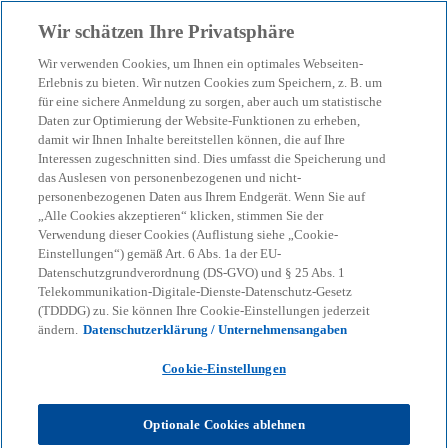
Zurück zur Inhaltsseite
Wir schätzen Ihre Privatsphäre
menu
search
Wir verwenden Cookies, um Ihnen ein optimales Webseiten-
Erlebnis zu bieten. Wir nutzen Cookies zum Speichern, z. B. um
Digitaler Zwilling: Warum
für eine sichere Anmeldung zu sorgen, aber auch um statistische
Daten zur Optimierung der Website-Funktionen zu erheben,
damit wir Ihnen Inhalte bereitstellen können, die auf Ihre
die Zukunft der Industrie
Interessen zugeschnitten sind. Dies umfasst die Speicherung und
das Auslesen von personenbezogenen und nicht-
virtuell ist
personenbezogenen Daten aus Ihrem Endgerät. Wenn Sie auf
„Alle Cookies akzeptieren“ klicken, stimmen Sie der
Verwendung dieser Cookies (Auflistung siehe „Cookie-
Einstellungen“) gemäß Art. 6 Abs. 1a der EU-
05-08-2024
event
Datenschutzgrundverordnung (DS-GVO) und § 25 Abs. 1
Telekommunikation-Digitale-Dienste-Datenschutz-Gesetz
w
w
w
(TDDDG) zu. Sie können Ihre Cookie-Einstellungen jederzeit
i
i
i
Share
ändern.
Datenschutzerklärung / Unternehmensangaben
r
r
r
d
d
d
i
i
i
n
n
n
Cookie-Einstellungen
e
e
e
i
i
i
n
n
n
KPMG
Themen
KI & Digitale Transformation
e
e
e
Optionale Cookies ablehnen
r
r
r
Digitaler Zwilling: Warum die Zukunft der Industrie virtuell ist
n
n
n