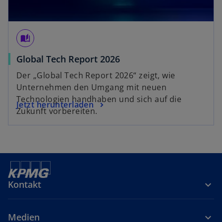
auto_stories
Global Tech Report 2026
Der „Global Tech Report 2026“ zeigt, wie
Unternehmen den Umgang mit neuen
Technologien handhaben und sich auf die
Jetzt herunterladen
Zukunft vorbereiten.
Kontakt
Medien