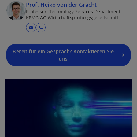
Prof. Heiko von der Gracht
Professor, Technology Services Department
KPMG AG Wirtschaftsprüfungsgesellschaft
mail
call
Bereit für ein Gespräch? Kontaktieren Sie
uns