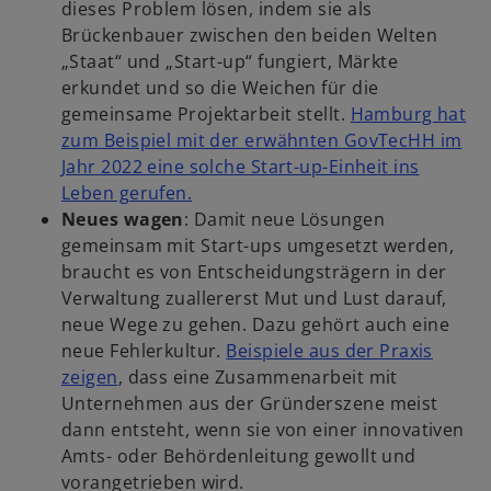
dieses Problem lösen, indem sie als
f
Brückenbauer zwischen den beiden Welten
f
„Staat“ und „Start-up“ fungiert, Märkte
n
erkundet und so die Weichen für die
e
gemeinsame Projektarbeit stellt.
Hamburg hat
t
zum Beispiel mit der erwähnten GovTecHH im
Jahr 2022 eine solche Start-up-Einheit ins
w
Leben gerufen.
i
Neues wagen
: Damit neue Lösungen
r
gemeinsam mit Start-ups umgesetzt werden,
d
braucht es von Entscheidungsträgern in der
i
Verwaltung zuallererst Mut und Lust darauf,
n
neue Wege zu gehen. Dazu gehört auch eine
e
neue Fehlerkultur.
Beispiele aus der Praxis
w
i
zeigen
, dass eine Zusammenarbeit mit
i
n
Unternehmen aus der Gründerszene meist
r
e
dann entsteht, wenn sie von einer innovativen
d
r
Amts- oder Behördenleitung gewollt und
i
n
vorangetrieben wird.