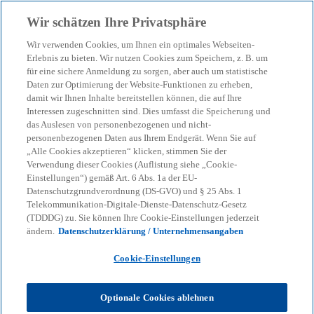
Zurück zur Inhaltsseite
Wir schätzen Ihre Privatsphäre
menu
search
Wir verwenden Cookies, um Ihnen ein optimales Webseiten-
Erlebnis zu bieten. Wir nutzen Cookies zum Speichern, z. B. um
Der Staat als Kunde von
für eine sichere Anmeldung zu sorgen, aber auch um statistische
Daten zur Optimierung der Website-Funktionen zu erheben,
damit wir Ihnen Inhalte bereitstellen können, die auf Ihre
Start-ups – so gelingt die
Interessen zugeschnitten sind. Dies umfasst die Speicherung und
das Auslesen von personenbezogenen und nicht-
Auftragsvergabe
personenbezogenen Daten aus Ihrem Endgerät. Wenn Sie auf
„Alle Cookies akzeptieren“ klicken, stimmen Sie der
Verwendung dieser Cookies (Auflistung siehe „Cookie-
Einstellungen“) gemäß Art. 6 Abs. 1a der EU-
12-12-2024
event
Datenschutzgrundverordnung (DS-GVO) und § 25 Abs. 1
Telekommunikation-Digitale-Dienste-Datenschutz-Gesetz
w
w
w
(TDDDG) zu. Sie können Ihre Cookie-Einstellungen jederzeit
i
i
i
Share
ändern.
Datenschutzerklärung / Unternehmensangaben
r
r
r
d
d
d
i
i
i
n
n
n
Cookie-Einstellungen
e
e
e
i
i
i
n
n
n
KPMG
Themen
KI & Digitale Transformation
e
e
e
Optionale Cookies ablehnen
r
r
r
Der Staat als Kunde von Start-ups – so gelingt die Auftragsvergabe
n
n
n