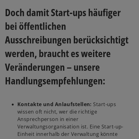
u
Doch damit Start-ups häufiger
e
n
bei öffentlichen
R
e
Ausschreibungen berücksichtigt
g
i
werden, braucht es weitere
s
t
Veränderungen – unsere
e
Handlungsempfehlungen:
r
k
a
r
Kontakte und Anlaufstellen:
Start-ups
t
wissen oft nicht, wer die richtige
e
Ansprechperson in einer
g
Verwaltungsorganisation ist. Eine Start-up-
e
Einheit innerhalb der Verwaltung könnte
ö