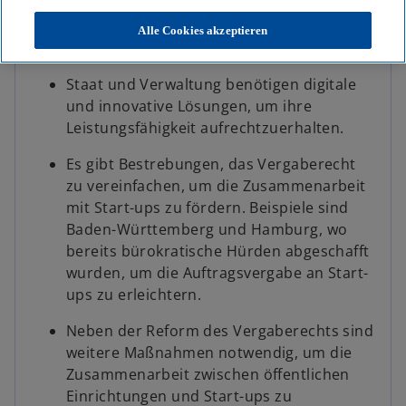
e
e
e
u
u
u
e
e
e
Alle Cookies akzeptieren
n
n
n
Key Facts
R
R
R
e
e
e
g
g
g
i
i
i
Staat und Verwaltung benötigen digitale
s
s
s
t
t
t
und innovative Lösungen, um ihre
e
e
e
r
r
r
Leistungsfähigkeit aufrechtzuerhalten.
k
k
k
a
a
a
r
r
r
Es gibt Bestrebungen, das Vergaberecht
t
t
t
e
e
e
zu vereinfachen, um die Zusammenarbeit
g
g
g
e
e
e
mit Start-ups zu fördern. Beispiele sind
ö
ö
ö
f
f
f
Baden-Württemberg und Hamburg, wo
f
f
f
n
n
n
bereits bürokratische Hürden abgeschafft
e
e
e
t
t
t
wurden, um die Auftragsvergabe an Start-
ups zu erleichtern.
Neben der Reform des Vergaberechts sind
weitere Maßnahmen notwendig, um die
Zusammenarbeit zwischen öffentlichen
Einrichtungen und Start-ups zu