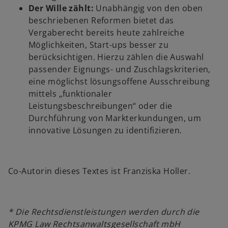
n
e
Der Wille zählt:
Unabhängig von den oben
e
u
beschriebenen Reformen bietet das
i
e
Vergaberecht bereits heute zahlreiche
n
n
Möglichkeiten, Start-ups besser zu
e
R
berücksichtigen. Hierzu zählen die Auswahl
r
e
passender Eignungs- und Zuschlagskriterien,
n
g
eine möglichst lösungsoffene Ausschreibung
e
i
mittels „funktionaler
u
s
Leistungsbeschreibungen“ oder die
e
t
Durchführung von Markterkundungen, um
n
e
innovative Lösungen zu identifizieren.
R
r
e
k
g
a
Co-Autorin dieses Textes ist Franziska Holler.
i
r
s
t
t
e
* Die Rechtsdienstleistungen werden durch die
e
g
KPMG Law Rechtsanwaltsgesellschaft mbH
r
e