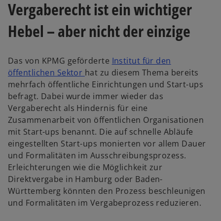
Vergaberecht ist ein wichtiger
Hebel – aber nicht der einzige
Das von KPMG geförderte
Institut für den
w
öffentlichen Sektor
hat zu diesem Thema bereits
i
mehrfach öffentliche Einrichtungen und Start-ups
r
befragt. Dabei wurde immer wieder das
d
Vergaberecht als Hindernis für eine
i
Zusammenarbeit von öffentlichen Organisationen
n
mit Start-ups benannt. Die auf schnelle Abläufe
e
eingestellten Start-ups monierten vor allem Dauer
i
und Formalitäten im Ausschreibungsprozess.
n
Erleichterungen wie die Möglichkeit zur
e
Direktvergabe in Hamburg oder Baden-
r
Württemberg könnten den Prozess beschleunigen
n
und Formalitäten im Vergabeprozess reduzieren.
e