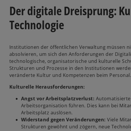
t
t
t
Der digitale Dreisprung: Ku
e
e
e
g
g
g
e
e
e
ö
ö
ö
Technologie
f
f
f
f
f
f
n
n
n
e
e
e
t
t
t
Institutionen der öffentlichen Verwaltung müssen ni
absolvieren, um sich den Anforderungen der Digital
technologische, organisatorische und kulturelle Sch
Strukturen und Prozesse in den Institutionen werd
veränderte Kultur und Kompetenzen beim Personal
Kulturelle Herausforderungen:
Angst vor Arbeitsplatzverlust:
Automatisierte
Arbeitsorganisation führen. Dies kann bei Mit
Arbeitsplatz auslösen.
Widerstand gegen Veränderungen:
Viele Mita
Strukturen gewöhnt und zögern, neue Technol