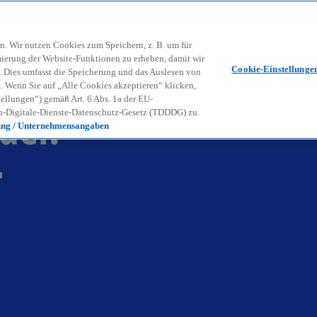
Zurück zur Inhaltsseite
Kon
contact_mail
n. Wir nutzen Cookies zum Speichern, z. B. um für
mierung der Website-Funktionen zu erheben, damit wir
Cookie-Einstellunge
nd. Dies umfasst die Speicherung und das Auslesen von
Wenn Sie auf „Alle Cookies akzeptieren“ klicken,
ellungen“) gemäß Art. 6 Abs. 1a der EU-
del:
-Digitale-Dienste-Datenschutz-Gesetz (TDDDG) zu.
ung / Unternehmensangaben
r