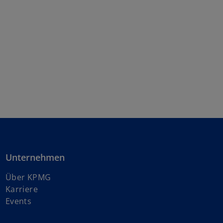
Unternehmen
Über KPMG
w
Karriere
i
Events
r