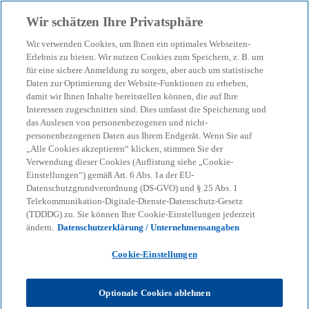
Zurück zur Inhaltsseite
Wir schätzen Ihre Privatsphäre
menu
search
Wir verwenden Cookies, um Ihnen ein optimales Webseiten-
Erlebnis zu bieten. Wir nutzen Cookies zum Speichern, z. B. um
für eine sichere Anmeldung zu sorgen, aber auch um statistische
KPMG Corporate Treasury News
Daten zur Optimierung der Website-Funktionen zu erheben,
Automatisierungsansätze
damit wir Ihnen Inhalte bereitstellen können, die auf Ihre
Interessen zugeschnitten sind. Dies umfasst die Speicherung und
im Credit Management
das Auslesen von personenbezogenen und nicht-
personenbezogenen Daten aus Ihrem Endgerät. Wenn Sie auf
„Alle Cookies akzeptieren“ klicken, stimmen Sie der
Verwendung dieser Cookies (Auflistung siehe „Cookie-
– von regelbasierter Limitvergabe bis Agentic AI
Einstellungen“) gemäß Art. 6 Abs. 1a der EU-
Datenschutzgrundverordnung (DS-GVO) und § 25 Abs. 1
Telekommunikation-Digitale-Dienste-Datenschutz-Gesetz
27-11-2025
event
(TDDDG) zu. Sie können Ihre Cookie-Einstellungen jederzeit
ändern.
Datenschutzerklärung / Unternehmensangaben
Cookie-Einstellungen
KPMG
Themen
KI & Digitale Transformation
Automatisierungsansätze im Credit Management
Optionale Cookies ablehnen