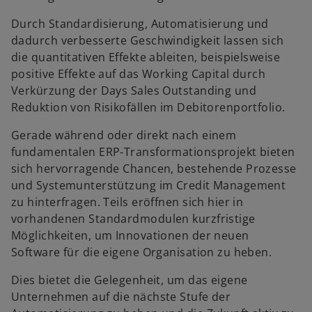
Durch Standardisierung, Automatisierung und
dadurch verbesserte Geschwindigkeit lassen sich
die quantitativen Effekte ableiten, beispielsweise
positive Effekte auf das Working Capital durch
Verkürzung der Days Sales Outstanding und
w
Reduktion von Risikofällen im Debitorenportfolio.
ir
d
Gerade während oder direkt nach einem
i
fundamentalen ERP-Transformationsprojekt bieten
n
sich hervorragende Chancen, bestehende Prozesse
e
und Systemunterstützung im Credit Management
i
zu hinterfragen. Teils eröffnen sich hier in
n
vorhandenen Standardmodulen kurzfristige
e
Möglichkeiten, um Innovationen der neuen
r
Software für die eigene Organisation zu heben.
n
Dies bietet die Gelegenheit, um das eigene
e
Unternehmen auf die nächste Stufe der
u