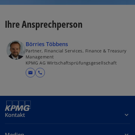
Ihre Ansprechperson
Börries Többens
Partner, Financial Services, Finance & Treasury
Management
KPMG AG Wirtschaftsprüfungsgesellschaft
mail
call
Kontakt
Medien