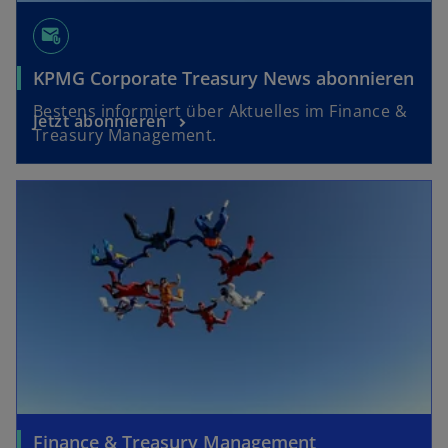
e
attach_email
t
KPMG Corporate Treasury News abonnieren
Bestens informiert über Aktuelles im Finance &
Jetzt abonnieren
Treasury Management.
Finance & Treasury Management