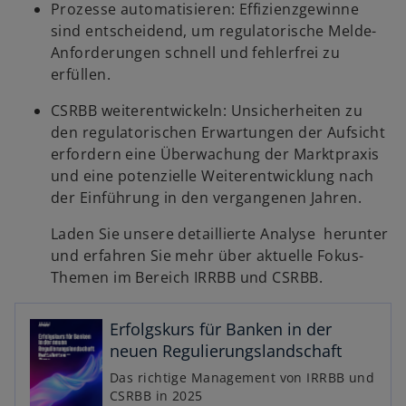
Prozesse automatisieren: Effizienzgewinne
sind entscheidend, um regulatorische Melde-
Anforderungen schnell und fehlerfrei zu
w
erfüllen.
ir
d
CSRBB weiterentwickeln: Unsicherheiten zu
i
den regulatorischen Erwartungen der Aufsicht
w
n
erfordern eine Überwachung der Marktpraxis
ir
e
und eine potenzielle Weiterentwicklung nach
d
i
der Einführung in den vergangenen Jahren.
i
n
Laden Sie unsere detaillierte Analyse herunter
n
e
und erfahren Sie mehr über aktuelle Fokus-
e
r
Themen im Bereich IRRBB und CSRBB.
i
n
n
e
e
u
Erfolgskurs für Banken in der
r
e
neuen Regulierungslandschaft
n
n
Das richtige Management von IRRBB und
e
R
CSRBB in 2025