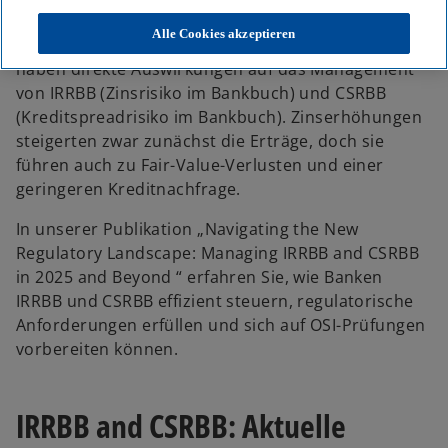
Aktuelle Marktentwicklungen, insbesondere im
Alle Cookies akzeptieren
Bereich der Zinspolitik und der Anleihemärkte,
haben direkte Auswirkungen auf das Management
von IRRBB (Zinsrisiko im Bankbuch) und CSRBB
(Kreditspreadrisiko im Bankbuch). Zinserhöhungen
steigerten zwar zunächst die Erträge, doch sie
führen auch zu Fair-Value-Verlusten und einer
geringeren Kreditnachfrage.
In unserer Publikation „Navigating the New
Regulatory Landscape: Managing IRRBB and CSRBB
in 2025 and Beyond “ erfahren Sie, wie Banken
IRRBB und CSRBB effizient steuern, regulatorische
Anforderungen erfüllen und sich auf OSI-Prüfungen
vorbereiten können.
IRRBB and CSRBB: Aktuelle