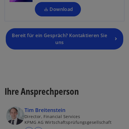
u
e
e
g
Download
n
is
R
t
e
e
g
Bereit für ein Gespräch? Kontaktieren Sie
r
is
uns
k
t
a
e
r
r
t
k
e
a
g
r
e
Ihre Ansprechperson
t
ö
e
ff
g
n
Tim Breitenstein
e
e
Director, Financial Services
ö
t
KPMG AG Wirtschaftsprüfungsgesellschaft
ff