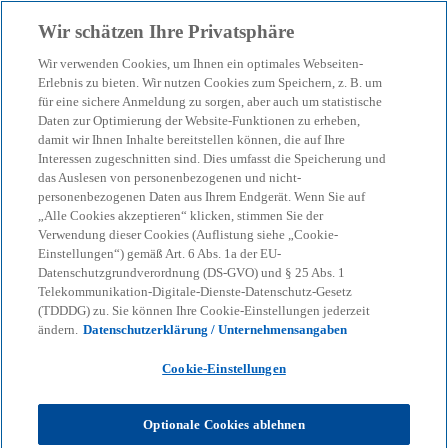
Zurück zur Inhaltsseite
Wir schätzen Ihre Privatsphäre
menu
search
Wir verwenden Cookies, um Ihnen ein optimales Webseiten-
Erlebnis zu bieten. Wir nutzen Cookies zum Speichern, z. B. um
IRRBB & CSRBB: Zins- und
für eine sichere Anmeldung zu sorgen, aber auch um statistische
Daten zur Optimierung der Website-Funktionen zu erheben,
damit wir Ihnen Inhalte bereitstellen können, die auf Ihre
Kreditspreadrisiken
Interessen zugeschnitten sind. Dies umfasst die Speicherung und
das Auslesen von personenbezogenen und nicht-
zukunftssicher aufstellen
personenbezogenen Daten aus Ihrem Endgerät. Wenn Sie auf
„Alle Cookies akzeptieren“ klicken, stimmen Sie der
Verwendung dieser Cookies (Auflistung siehe „Cookie-
Einstellungen“) gemäß Art. 6 Abs. 1a der EU-
Neue Regulierungen und Marktveränderungen
Datenschutzgrundverordnung (DS-GVO) und § 25 Abs. 1
beeinflussen das Management von Zins- und
Telekommunikation-Digitale-Dienste-Datenschutz-Gesetz
Kreditspread-Risiken im Bankbuch. Ein Überblick.
(TDDDG) zu. Sie können Ihre Cookie-Einstellungen jederzeit
ändern.
Datenschutzerklärung / Unternehmensangaben
Cookie-Einstellungen
KPMG
Themen
Corporate Governance & Compliance
IRRBB & CSRBB: Zins- und Kreditspreadrisiken zukunftssicher
aufstellen
Optionale Cookies ablehnen