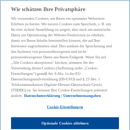
Zurück zur Inhaltsseite
Wir schätzen Ihre Privatsphäre
menu
search
Wir verwenden Cookies, um Ihnen ein optimales Webseiten-
Erlebnis zu bieten. Wir nutzen Cookies zum Speichern, z. B. um
Umsatzsteuerliche
für eine sichere Anmeldung zu sorgen, aber auch um statistische
Daten zur Optimierung der Website-Funktionen zu erheben,
damit wir Ihnen Inhalte bereitstellen können, die auf Ihre
Behandlung des Handels
Interessen zugeschnitten sind. Dies umfasst die Speicherung und
das Auslesen von personenbezogenen und nicht-
mit „Non Fungible Token
personenbezogenen Daten aus Ihrem Endgerät. Wenn Sie auf
„Alle Cookies akzeptieren“ klicken, stimmen Sie der
Verwendung dieser Cookies (Auflistung siehe „Cookie-
(NFT)“
Einstellungen“) gemäß Art. 6 Abs. 1a der EU-
Datenschutzgrundverordnung (DS-GVO) und § 25 Abs. 1
Telekommunikation-Digitale-Dienste-Datenschutz-Gesetz
VAT Newsletter August/September 2025
(TDDDG) zu. Sie können Ihre Cookie-Einstellungen jederzeit
ändern.
Datenschutzerklärung / Unternehmensangaben
Cookie-Einstellungen
KPMG
Themen
Corporate Governance & Compliance
Umsatzsteuerliche Behandlung des Handels mit „Non Fungible
Token (NFT)“
Optionale Cookies ablehnen