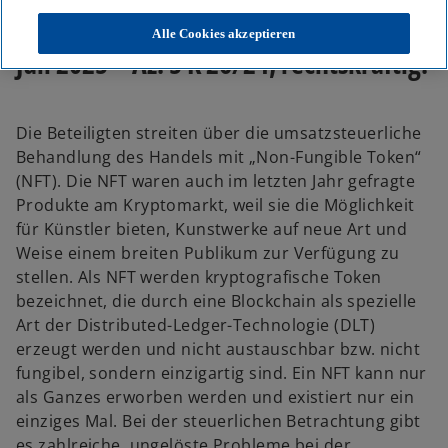
Niedersächsisches FG, Urteil vom 10.
Alle Cookies akzeptieren
Juli 2025 – Az. 5 K 26/24, rechtskräftig.
Die Beteiligten streiten über die umsatzsteuerliche
Behandlung des Handels mit „Non-Fungible Token“
(NFT). Die NFT waren auch im letzten Jahr gefragte
Produkte am Kryptomarkt, weil sie die Möglichkeit
für Künstler bieten, Kunstwerke auf neue Art und
Weise einem breiten Publikum zur Verfügung zu
stellen. Als NFT werden kryptografische Token
bezeichnet, die durch eine Blockchain als spezielle
Art der Distributed-Ledger-Technologie (DLT)
erzeugt werden und nicht austauschbar bzw. nicht
fungibel, sondern einzigartig sind. Ein NFT kann nur
als Ganzes erworben werden und existiert nur ein
einziges Mal. Bei der steuerlichen Betrachtung gibt
es zahlreiche, ungelöste Probleme bei der