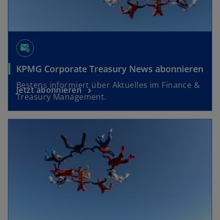
ö
ff
n
e
attach_email
t
KPMG Corporate Treasury News abonnieren
Bestens informiert über Aktuelles im Finance &
Jetzt abonnieren
Treasury Management.