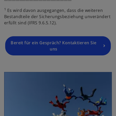
e
1
Es wird davon ausgegangen, dass die weiteren
u
Bestandteile der Sicherungsbeziehung unverändert
e
erfüllt sind (IFRS 9.6.5.12).
n
R
e
g
Bereit für ein Gespräch? Kontaktieren Sie
is
uns
t
e
r
k
a
r
t
e
g
e