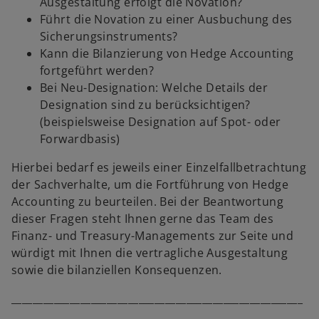
Ausgestaltung erfolgt die Novation?
Führt die Novation zu einer Ausbuchung des
Sicherungsinstruments?
Kann die Bilanzierung von Hedge Accounting
fortgeführt werden?
Bei Neu-Designation: Welche Details der
Designation sind zu berücksichtigen?
(beispielsweise Designation auf Spot- oder
Forwardbasis)
w
ir
Hierbei bedarf es jeweils einer Einzelfallbetrachtung
d
der Sachverhalte, um die Fortführung von Hedge
i
Accounting zu beurteilen. Bei der Beantwortung
n
dieser Fragen steht Ihnen gerne das Team des
e
Finanz- und Treasury-Managements zur Seite und
i
würdigt mit Ihnen die vertragliche Ausgestaltung
n
sowie die bilanziellen Konsequenzen.
e
_______________________________________________________
r
___________________________________
n