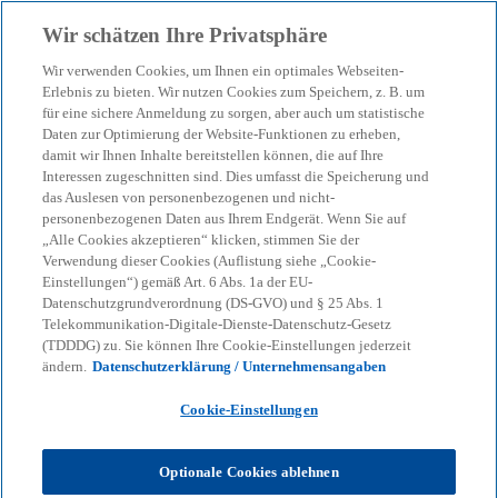
Zurück zur Inhaltsseite
Wir schätzen Ihre Privatsphäre
menu
search
Wir verwenden Cookies, um Ihnen ein optimales Webseiten-
Erlebnis zu bieten. Wir nutzen Cookies zum Speichern, z. B. um
für eine sichere Anmeldung zu sorgen, aber auch um statistische
KPMG Corporate Treasury News
Daten zur Optimierung der Website-Funktionen zu erheben,
Novationen von
damit wir Ihnen Inhalte bereitstellen können, die auf Ihre
Interessen zugeschnitten sind. Dies umfasst die Speicherung und
Sicherungsinstrumenten
das Auslesen von personenbezogenen und nicht-
personenbezogenen Daten aus Ihrem Endgerät. Wenn Sie auf
„Alle Cookies akzeptieren“ klicken, stimmen Sie der
Verwendung dieser Cookies (Auflistung siehe „Cookie-
Auswirkungen auf das Hedge Accounting
Einstellungen“) gemäß Art. 6 Abs. 1a der EU-
Datenschutzgrundverordnung (DS-GVO) und § 25 Abs. 1
Telekommunikation-Digitale-Dienste-Datenschutz-Gesetz
18-12-2025
event
(TDDDG) zu. Sie können Ihre Cookie-Einstellungen jederzeit
ändern.
Datenschutzerklärung / Unternehmensangaben
Cookie-Einstellungen
KPMG
Themen
Corporate Governance & Compliance
Novationen von Sicherungsinstrumenten
Optionale Cookies ablehnen