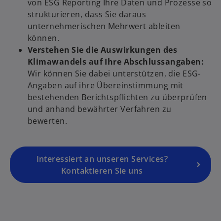
von ESG Reporting Ihre Daten und Prozesse so
n
strukturieren, dass Sie daraus
e
unternehmerischen Mehrwert ableiten
i
können.
n
Verstehen Sie die Auswirkungen des
e
Klimawandels auf Ihre Abschlussangaben:
r
w
Wir können Sie dabei unterstützen, die ESG-
n
ir
Angaben auf ihre Übereinstimmung mit
e
d
bestehenden Berichtspflichten zu überprüfen
u
i
und anhand bewährter Verfahren zu
e
n
bewerten.
n
e
R
i
e
n
g
Interessiert an unseren Services?
e
is
Kontaktieren Sie uns
r
t
n
e
e
r
u
k