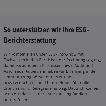
r
k
a
r
t
So unterstützen wir Ihre ESG-
e
g
Berichterstattung
e
ö
ff
Wir kombinieren unser ESG-Know-how mit
n
Fachwissen in den Bereichen der Rechnungslegung,
e
damit verbundenen Prozessen sowie Audit und
t
Assurance. Außerdem haben wir Erfahrung in der
Unterstützung börsennotierter und
privatwirtschaftlicher Unternehmen über alle
Branchen und Reifegrade hinweg. Dadurch können
wir Sie in der ESG-Berichterstattung fundiert
unterstützen.