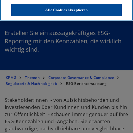
ESG-Berichterstattung
Alle Cookies akzeptieren
Erstellen Sie ein aussagekräftiges ESG-
Reporting mit den Kennzahlen, die wirklich
wichtig sind.
KPMG
Themen
Corporate Governance & Compliance
Regulatorik & Nachhaltigkeit
ESG-Berichterstattung
Stakeholder:innen - von Aufsichtsbehörden und
Investierenden über Kundinnen und Kunden bis hin
zur Öffentlichkeit - schauen immer genauer auf Ihre
ESG-Kennzahlen und -Angaben. Sie erwarten
glaubwürdige, nachvollziehbare und vergleichbare