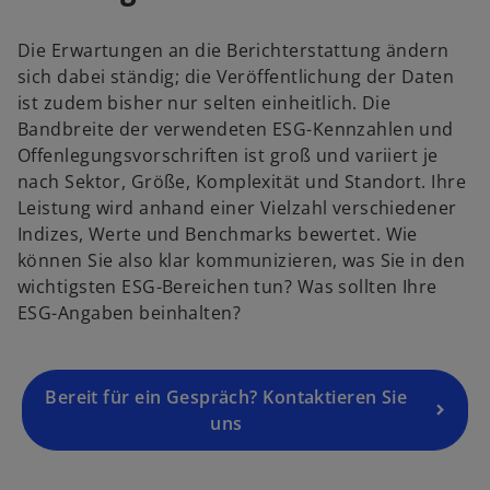
d
i
Die Erwartungen an die Berichterstattung ändern
n
sich dabei ständig; die Veröffentlichung der Daten
e
ist zudem bisher nur selten einheitlich. Die
i
Bandbreite der verwendeten ESG-Kennzahlen und
n
Offenlegungsvorschriften ist groß und variiert je
e
nach Sektor, Größe, Komplexität und Standort. Ihre
r
Leistung wird anhand einer Vielzahl verschiedener
n
Indizes, Werte und Benchmarks bewertet. Wie
e
können Sie also klar kommunizieren, was Sie in den
u
wichtigsten ESG-Bereichen tun? Was sollten Ihre
e
ESG-Angaben beinhalten?
n
R
e
g
Bereit für ein Gespräch? Kontaktieren Sie
is
uns
t
e