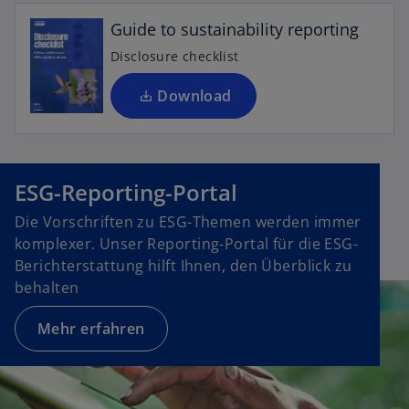
e
a
Guide to sustainability reporting
n
r
R
Disclosure checklist
t
e
e
g
Download
g
is
e
t
ö
e
ff
r
ESG-Reporting-Portal
n
k
e
Die Vorschriften zu ESG-Themen werden immer
a
t
komplexer. Unser Reporting-Portal für die ESG-
r
Berichterstattung hilft Ihnen, den Überblick zu
t
behalten
e
g
Mehr erfahren
e
ö
ff
n