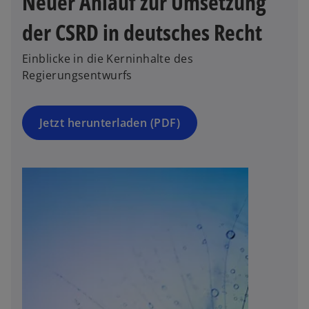
Neuer Anlauf zur Umsetzung
n
e
der CSRD in deutsches Recht
u
e
Einblicke in die Kerninhalte des
n
Regierungsentwurfs
R
e
g
Jetzt herunterladen (PDF)
is
t
e
r
k
a
r
t
e
g
e