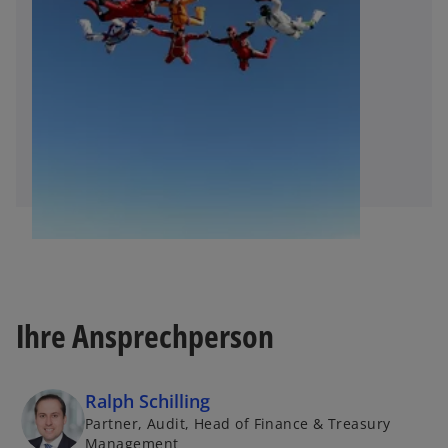
e
g
e
ö
ff
n
e
t
Ihre Ansprechperson
Ralph Schilling
Partner, Audit, Head of Finance & Treasury
Management