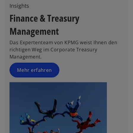
ff
Insights
e
n
r
Finance & Treasury
e
n
t
e
Management
u
e
Das Expertenteam von KPMG weist Ihnen den
n
richtigen Weg im Corporate Treasury
R
Management.
e
g
Mehr erfahren
is
t
e
r
k
a
r
t