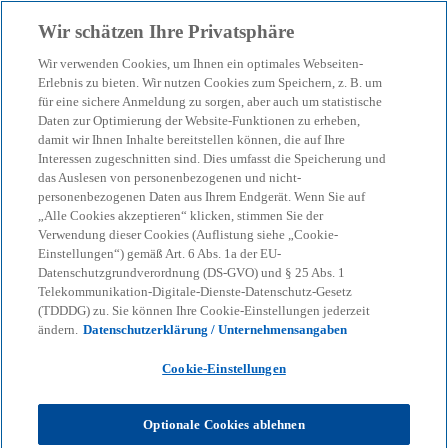
Zurück zur Inhaltsseite
Wir schätzen Ihre Privatsphäre
menu
search
Wir verwenden Cookies, um Ihnen ein optimales Webseiten-
Erlebnis zu bieten. Wir nutzen Cookies zum Speichern, z. B. um
Preisrisiken
für eine sichere Anmeldung zu sorgen, aber auch um statistische
Daten zur Optimierung der Website-Funktionen zu erheben,
damit wir Ihnen Inhalte bereitstellen können, die auf Ihre
Interessen zugeschnitten sind. Dies umfasst die Speicherung und
bei Commodities Hedge Accounting
das Auslesen von personenbezogenen und nicht-
personenbezogenen Daten aus Ihrem Endgerät. Wenn Sie auf
„Alle Cookies akzeptieren“ klicken, stimmen Sie der
KPMG
Themen
Corporate Governance & Compliance
Verwendung dieser Cookies (Auflistung siehe „Cookie-
Preisrisiken
Einstellungen“) gemäß Art. 6 Abs. 1a der EU-
Datenschutzgrundverordnung (DS-GVO) und § 25 Abs. 1
Telekommunikation-Digitale-Dienste-Datenschutz-Gesetz
Durch den Wegfall der unter IAS 39 noch
(TDDDG) zu. Sie können Ihre Cookie-Einstellungen jederzeit
geforderten Mindesteffektivität sowie durch die
ändern.
Datenschutzerklärung / Unternehmensangaben
über den IFRS 9 eingeführte Möglichkeit, einzelne
Cookie-Einstellungen
Komponenten aus Preisformeln nicht-finanzieller
Grundgeschäfte zu designieren, ist es für
Unternehmen heute deutlich leichter, deren
Optionale Cookies ablehnen