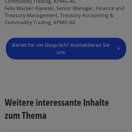
Commodity Trading, KPMG AG
e
Felix Wacker-Kijewski, Senior Manager, Finance and
u
Treasury Management, Treasury Accounting &
e
Commodity Trading, KPMG AG
n
R
e
g
Bereit für ein Gespräch? Kontaktieren Sie
is
uns
t
e
r
k
w
a
ir
r
d
Weitere interessante Inhalte
t
i
e
n
zum Thema
g
e
e
i
ö
n