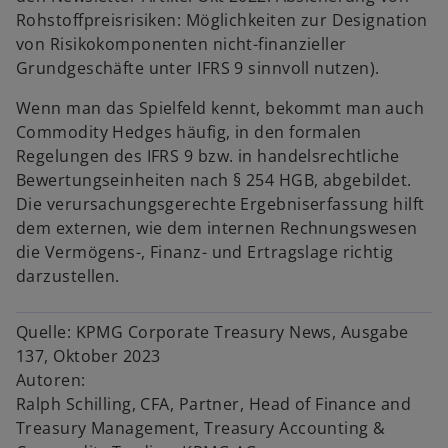
Rohstoffpreisrisiken: Möglichkeiten zur Designation
von Risikokomponenten nicht-finanzieller
Grundgeschäfte unter IFRS 9 sinnvoll nutzen).
Wenn man das Spielfeld kennt, bekommt man auch
Commodity Hedges häufig, in den formalen
Regelungen des IFRS 9 bzw. in handelsrechtliche
Bewertungseinheiten nach § 254 HGB, abgebildet.
w
Die verursachungsgerechte Ergebniserfassung hilft
ir
dem externen, wie dem internen Rechnungswesen
d
die Vermögens-, Finanz- und Ertragslage richtig
i
darzustellen.
n
e
Quelle: KPMG Corporate Treasury News, Ausgabe
i
137, Oktober 2023
n
Autoren:
e
Ralph Schilling, CFA, Partner, Head of Finance and
r
Treasury Management, Treasury Accounting &
n