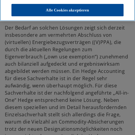
ökonomische Absicherungsstrategie von
Commodity-Risiken durch Derivate im Hedge
Alle Cookies akzeptieren
Accounting abzubilden.
Der Bedarf an solchen Lösungen zeigt sich derzeit
insbesondere am vermehrten Abschluss von
(virtuellen) Energiebezugsverträgen ((V)PPA), die
durch die aktuellen Regelungen zum
Eigenverbrauch („own use exemption“) zunehmend
auch bilanziell aufgedeckt und ergebniswirksam
abgebildet werden müssen. Ein Hedge Accounting
für diese Sachverhalte ist in der Regel sehr
aufwändig, wenn überhaupt möglich. Für diese
Sachverhalte ist der nachfolgend angeführte „All-in-
One“ Hedge entsprechend keine Lösung. Neben
diesem speziellen und im Detail herausfordernden
Einzelsachverhalt stellt sich allerdings die Frage,
warum die Vielzahl an Commodity-Absicherungen
trotz der neuen Designationsmöglichkeiten noch