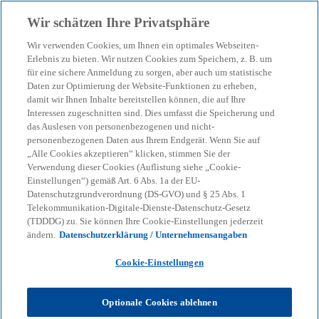
Zurück zur Inhaltsseite
Wir schätzen Ihre Privatsphäre
menu
search
Wir verwenden Cookies, um Ihnen ein optimales Webseiten-
Erlebnis zu bieten. Wir nutzen Cookies zum Speichern, z. B. um
Modellrisikomanagement
für eine sichere Anmeldung zu sorgen, aber auch um statistische
Daten zur Optimierung der Website-Funktionen zu erheben,
damit wir Ihnen Inhalte bereitstellen können, die auf Ihre
(MRM)
Interessen zugeschnitten sind. Dies umfasst die Speicherung und
das Auslesen von personenbezogenen und nicht-
personenbezogenen Daten aus Ihrem Endgerät. Wenn Sie auf
Banken unterschätzen die Risiken einer
„Alle Cookies akzeptieren“ klicken, stimmen Sie der
unzureichenden Modell-Governance
Verwendung dieser Cookies (Auflistung siehe „Cookie-
Einstellungen“) gemäß Art. 6 Abs. 1a der EU-
Datenschutzgrundverordnung (DS-GVO) und § 25 Abs. 1
Telekommunikation-Digitale-Dienste-Datenschutz-Gesetz
KPMG
Themen
Corporate Governance & Compliance
(TDDDG) zu. Sie können Ihre Cookie-Einstellungen jederzeit
Modellrisikomanagement (MRM)
ändern.
Datenschutzerklärung / Unternehmensangaben
Cookie-Einstellungen
Finanzinstitute (FIs) nutzen bereits seit Jahrzehnten
Modelle für die Unternehmenssteuerung und
wesentliche Aspekte des Geschäfts. Im Zuge der
Optionale Cookies ablehnen