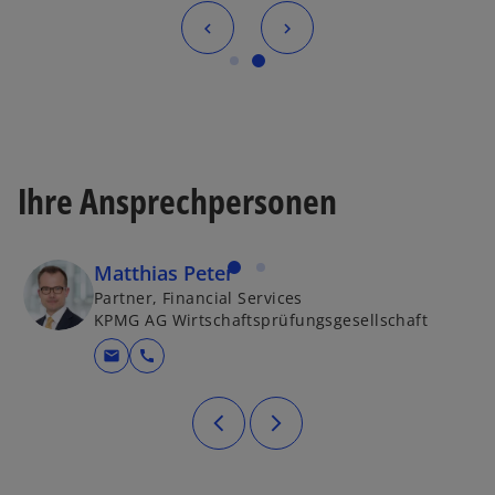
Ihre Ansprechpersonen
Matthias Peter
Partner, Financial Services
KPMG AG Wirtschaftsprüfungsgesellschaft
mail
call