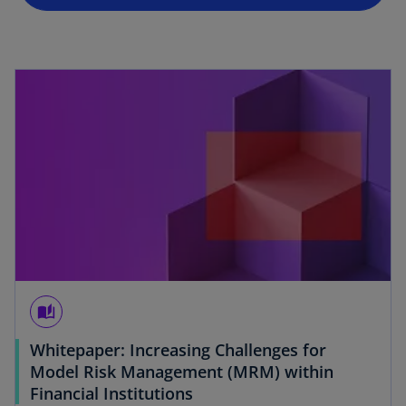
t
e
r
k
a
r
t
e
g
e
ö
ff
n
e
auto_stories
t
Whitepaper: Increasing Challenges for
Model Risk Management (MRM) within
Financial Institutions