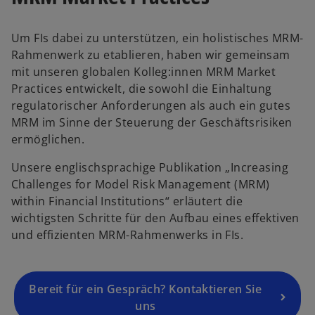
w
ir
d
Um FIs dabei zu unterstützen, ein holistisches MRM-
i
Rahmenwerk zu etablieren, haben wir gemeinsam
n
mit unseren globalen Kolleg:innen MRM Market
e
Practices entwickelt, die sowohl die Einhaltung
i
regulatorischer Anforderungen als auch ein gutes
n
MRM im Sinne der Steuerung der Geschäftsrisiken
e
ermöglichen.
r
Unsere englischsprachige Publikation „Increasing
n
Challenges for Model Risk Management (MRM)
e
within Financial Institutions“ erläutert die
u
wichtigsten Schritte für den Aufbau eines effektiven
e
und effizienten MRM-Rahmenwerks in FIs.
n
R
e
g
Bereit für ein Gespräch? Kontaktieren Sie
is
uns