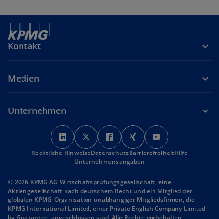
Kontakt
Medien
Unternehmen
w
w
w
w
w
i
i
i
i
i
Rechtliche Hinweise
r
Datenschutz
r
r
Barrierefreiheit
r
r
Hilfe
Unternehmensangaben
d
d
d
d
d
i
i
i
i
i
© 2026 KPMG AG Wirtschaftsprüfungsgesellschaft, eine
n
n
n
n
n
Aktiengesellschaft nach deutschem Recht und ein Mitglied der
globalen KPMG-Organisation unabhängiger Mitgliedsfirmen, die
e
e
e
e
e
KPMG International Limited, einer Private English Company Limited
i
i
i
i
i
by Guarantee, angeschlossen sind. Alle Rechte vorbehalten.