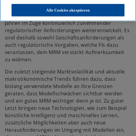
Digitalisierung nimmt die Bedeutung von Modellen
weiter zu. Gleichzeitig hat sich das
Alle Cookies akzeptieren
Modellrisikomanagement (MRM) in den letzten
Jahren im Zuge kontinuierlich zunehmender
regulatorischer Anforderungen weiterentwickelt. Es
sind deshalb sowohl Geschäftsanforderungen als
auch regulatorische Vorgaben, welche FIs dazu
veranlassen, dem MRM verstärkt Aufmerksamkeit
zu widmen.
Die zuletzt steigende Marktvolatilität und aktuelle
makroökonomische Trends führen dazu, dass
bislang verwendete Modelle an ihre Grenzen
geraten, dass Modellschwächen sichtbar werden
und ein gutes MRM wichtiger denn je ist. Zu guter
Letzt bringen neue Technologien, wie zum Beispiel
künstliche Intelligenz und maschinelles Lernen,
zusätzliche Möglichkeiten aber auch neue
Herausforderungen im Umgang mit Modellen ein,