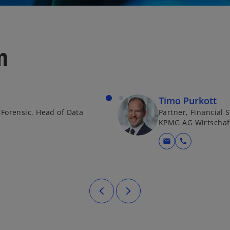
n
Timo Purkott
 Forensic, Head of Data
Partner, Financial 
KPMG AG Wirtschaf
mail
call