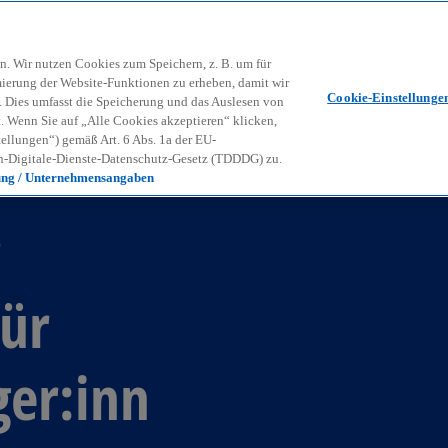
Zurück zur Inhaltsseite
Kon
contact_mail
n. Wir nutzen Cookies zum Speichern, z. B. um für
mierung der Website-Funktionen zu erheben, damit wir
Cookie-Einstellunge
nd. Dies umfasst die Speicherung und das Auslesen von
Wenn Sie auf „Alle Cookies akzeptieren“ klicken,
ellungen“) gemäß Art. 6 Abs. 1a der EU-
-Digitale-Dienste-Datenschutz-Gesetz (TDDDG) zu.
ung / Unternehmensangaben
r
für
ger:inn