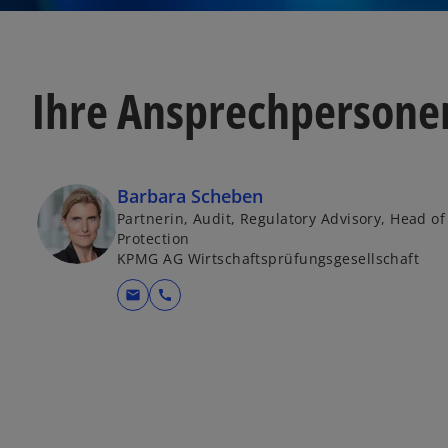
a
r
t
Ihre Ansprechpersone
e
g
e
ö
ff
Barbara Scheben
n
Partnerin, Audit, Regulatory Advisory, Head of
e
Protection
t
KPMG AG Wirtschaftsprüfungsgesellschaft
mail
call