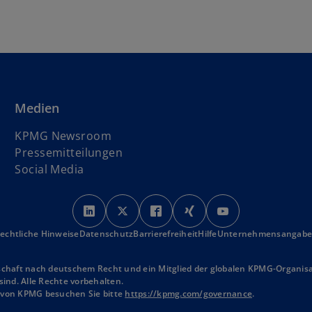
Medien
KPMG Newsroom
Pressemitteilungen
Social Media
w
w
w
w
w
i
i
i
i
i
echtliche Hinweise
Datenschutz
r
Barrierefreiheit
r
r
Hilfe
r
Unternehmensangab
r
d
d
d
d
d
i
i
i
i
i
schaft nach deutschem Recht und ein Mitglied der globalen KPMG-Organisat
ind. Alle Rechte vorbehalten.
n
n
n
n
n
n von KPMG besuchen Sie bitte
https://kpmg.com/governance
.
e
e
e
e
e