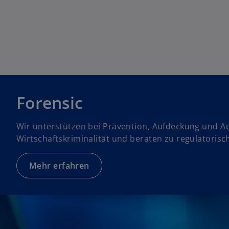
n
e
i
n
e
r
n
e
Forensic
u
e
Wir unterstützen bei Prävention, Aufdeckung und A
n
Wirtschaftskriminalität und beraten zu regulatoris
R
e
g
Mehr erfahren
is
t
e
r
k