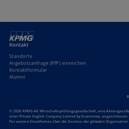
Kontakt
Standorte
w
Angebotsanfrage (RfP) einreichen
i
Kontaktformular
r
Alumni
d
i
n
R
e
i
© 2026 KPMG AG Wirtschaftsprüfungsgesellschaft, eine Aktiengesell
einer Private English Company Limited by Guarantee, angeschlossen s
n
Für weitere Einzelheiten über die Struktur der globalen Organisatio
e