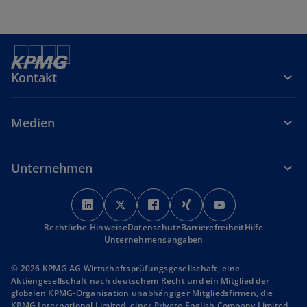
Kontakt
Medien
Unternehmen
w
w
w
w
w
i
i
i
i
i
Rechtliche Hinweise
r
Datenschutz
r
r
Barrierefreiheit
r
r
Hilfe
Unternehmensangaben
d
d
d
d
d
i
i
i
i
i
© 2026 KPMG AG Wirtschaftsprüfungsgesellschaft, eine
n
n
n
n
n
Aktiengesellschaft nach deutschem Recht und ein Mitglied der
globalen KPMG-Organisation unabhängiger Mitgliedsfirmen, die
e
e
e
e
e
KPMG International Limited, einer Private English Company Limited