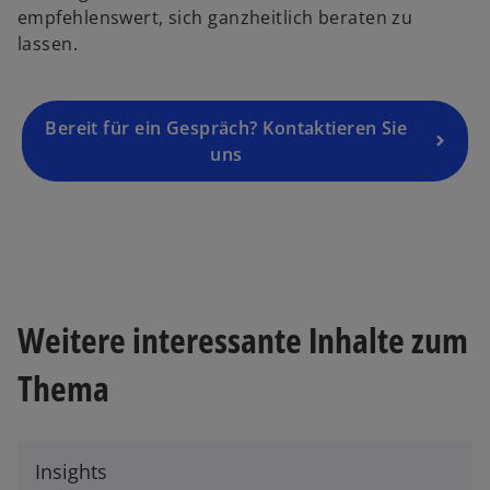
empfehlenswert, sich ganzheitlich beraten zu
e
lassen.
n
R
e
g
Bereit für ein Gespräch? Kontaktieren Sie
is
uns
t
e
r
w
k
ir
a
d
r
i
Weitere interessante Inhalte zum
t
n
e
e
Thema
g
i
e
n
ö
e
ff
Insights
r