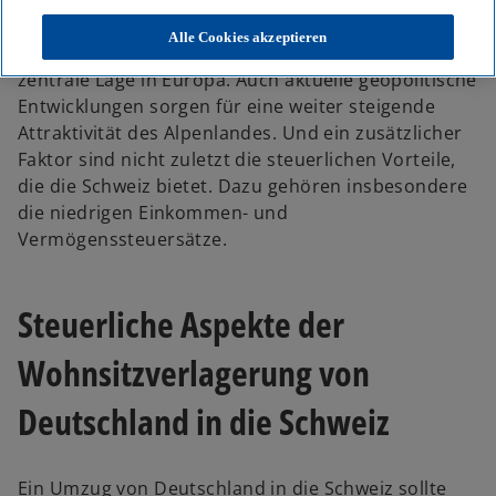
Die Schweiz ist seit vielen Jahren ein beliebtes
Wohnsitzland für Wohlhabende. Gründe dafür gibt
Alle Cookies akzeptieren
es viele, darunter die politische Stabilität und
zentrale Lage in Europa. Auch aktuelle geopolitische
Entwicklungen sorgen für eine weiter steigende
Attraktivität des Alpenlandes. Und ein zusätzlicher
Faktor sind nicht zuletzt die steuerlichen Vorteile,
die die Schweiz bietet. Dazu gehören insbesondere
die niedrigen Einkommen- und
Vermögenssteuersätze.
Steuerliche Aspekte der
Wohnsitzverlagerung von
Deutschland in die Schweiz
Ein Umzug von Deutschland in die Schweiz sollte