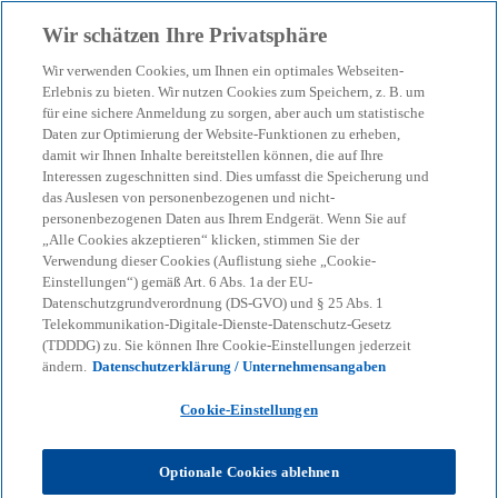
Zurück zur Inhaltsseite
Wir schätzen Ihre Privatsphäre
menu
search
Wir verwenden Cookies, um Ihnen ein optimales Webseiten-
Erlebnis zu bieten. Wir nutzen Cookies zum Speichern, z. B. um
Steuerliches Praxisthema:
für eine sichere Anmeldung zu sorgen, aber auch um statistische
Daten zur Optimierung der Website-Funktionen zu erheben,
damit wir Ihnen Inhalte bereitstellen können, die auf Ihre
Wohnsitz in die Schweiz
Interessen zugeschnitten sind. Dies umfasst die Speicherung und
das Auslesen von personenbezogenen und nicht-
verlagern
personenbezogenen Daten aus Ihrem Endgerät. Wenn Sie auf
„Alle Cookies akzeptieren“ klicken, stimmen Sie der
Verwendung dieser Cookies (Auflistung siehe „Cookie-
Einstellungen“) gemäß Art. 6 Abs. 1a der EU-
Potenzielle Kostenfallen beim internationalen
Datenschutzgrundverordnung (DS-GVO) und § 25 Abs. 1
Wohnortwechsel zu beachten
Telekommunikation-Digitale-Dienste-Datenschutz-Gesetz
(TDDDG) zu. Sie können Ihre Cookie-Einstellungen jederzeit
ändern.
Datenschutzerklärung / Unternehmensangaben
KPMG
Themen
Corporate Governance & Compliance
Cookie-Einstellungen
KPMG-Steuertipps
Steuerliches Praxisthema: Wohnsitz in die Schweiz verlagern
Optionale Cookies ablehnen