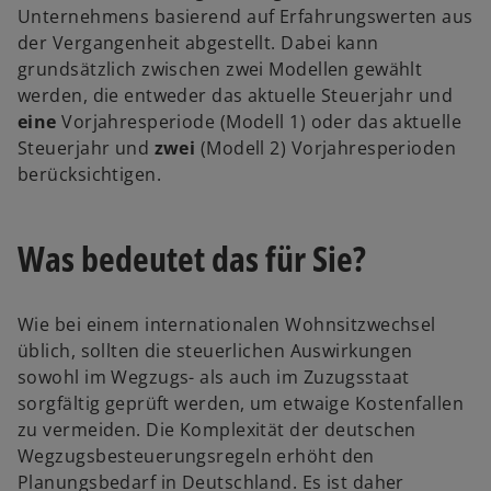
Unternehmens basierend auf Erfahrungswerten aus
der Vergangenheit abgestellt. Dabei kann
grundsätzlich zwischen zwei Modellen gewählt
werden, die entweder das aktuelle Steuerjahr und
eine
Vorjahresperiode (Modell 1) oder das aktuelle
Steuerjahr und
zwei
(Modell 2) Vorjahresperioden
w
berücksichtigen.
ir
d
Was bedeutet das für Sie?
i
n
e
Wie bei einem internationalen Wohnsitzwechsel
i
üblich, sollten die steuerlichen Auswirkungen
n
sowohl im Wegzugs- als auch im Zuzugsstaat
e
sorgfältig geprüft werden, um etwaige Kostenfallen
r
zu vermeiden. Die Komplexität der deutschen
n
Wegzugsbesteuerungsregeln erhöht den
e
Planungsbedarf in Deutschland. Es ist daher
u