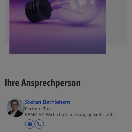
ö
ff
n
e
t
Ihre Ansprechperson
Stefan Bethlehem
Partner, Tax
KPMG AG Wirtschaftsprüfungsgesellschaft
mail
call