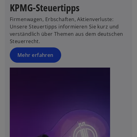
n
n
KPMG-Steuertipps
e
e
t
u
Firmenwagen, Erbschaften, Aktienverluste:
e
Unsere Steuertipps informieren Sie kurz und
n
verständlich über Themen aus dem deutschen
R
Steuerrecht.
e
g
Mehr erfahren
is
t
e
r
k
a
r
t
e
g
e