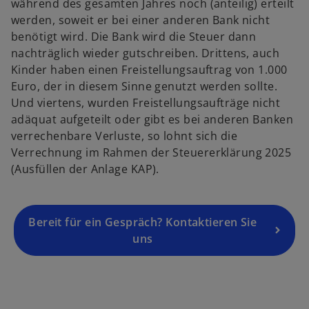
während des gesamten Jahres noch (anteilig) erteilt
n
werden, soweit er bei einer anderen Bank nicht
e
benötigt wird. Die Bank wird die Steuer dann
i
nachträglich wieder gutschreiben. Drittens, auch
n
Kinder haben einen Freistellungsauftrag von 1.000
e
Euro, der in diesem Sinne genutzt werden sollte.
r
Und viertens, wurden Freistellungsaufträge nicht
n
adäquat aufgeteilt oder gibt es bei anderen Banken
e
verrechenbare Verluste, so lohnt sich die
u
Verrechnung im Rahmen der Steuererklärung 2025
e
(Ausfüllen der Anlage KAP).
n
R
e
g
Bereit für ein Gespräch? Kontaktieren Sie
is
uns
t
w
e
ir
r
d
k