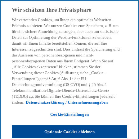
Zurück zur Inhaltsseite
Wir schätzen Ihre Privatsphäre
menu
search
Wir verwenden Cookies, um Ihnen ein optimales Webseiten-
Erlebnis zu bieten. Wir nutzen Cookies zum Speichern, z. B. um
Vorsicht Vorabpauschale
für eine sichere Anmeldung zu sorgen, aber auch um statistische
Daten zur Optimierung der Website-Funktionen zu erheben,
damit wir Ihnen Inhalte bereitstellen können, die auf Ihre
Interessen zugeschnitten sind. Dies umfasst die Speicherung und
Anfang Januar müssen Anlegerinnen und Anleger
das Auslesen von personenbezogenen und nicht-
eine fiktive Steuer auf thesaurierende Fonds zahlen.
personenbezogenen Daten aus Ihrem Endgerät. Wenn Sie auf
Wichtig: Freistellungsauftrag nutzen.
„Alle Cookies akzeptieren“ klicken, stimmen Sie der
Verwendung dieser Cookies (Auflistung siehe „Cookie-
Einstellungen“) gemäß Art. 6 Abs. 1a der EU-
Datenschutzgrundverordnung (DS-GVO) und § 25 Abs. 1
KPMG
Themen
Corporate Governance & Compliance
Telekommunikation-Digitale-Dienste-Datenschutz-Gesetz
KPMG-Steuertipps
Steuertipp: Vorsicht Vorabpauschale
(TDDDG) zu. Sie können Ihre Cookie-Einstellungen jederzeit
ändern.
Datenschutzerklärung / Unternehmensangaben
Cookie-Einstellungen
Rätselhafte Abbuchungen zu
Jahresbeginn
Optionale Cookies ablehnen