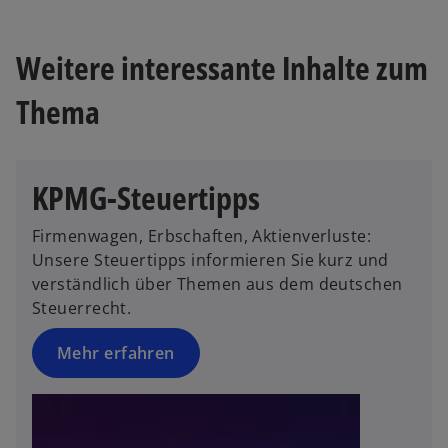
i
a
n
r
Weitere interessante Inhalte zum
e
t
i
e
Thema
n
g
e
e
r
ö
n
ff
KPMG-Steuertipps
e
n
u
e
Firmenwagen, Erbschaften, Aktienverluste:
e
t
Unsere Steuertipps informieren Sie kurz und
n
verständlich über Themen aus dem deutschen
R
Steuerrecht.
e
g
Mehr erfahren
is
t
e