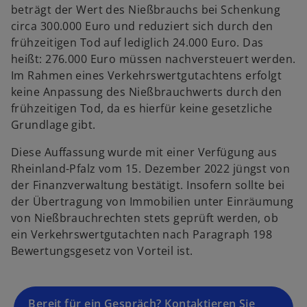
beträgt der Wert des Nießbrauchs bei Schenkung
w
circa 300.000 Euro und reduziert sich durch den
ir
frühzeitigen Tod auf lediglich 24.000 Euro. Das
d
heißt: 276.000 Euro müssen nachversteuert werden.
i
Im Rahmen eines Verkehrswertgutachtens erfolgt
n
keine Anpassung des Nießbrauchwerts durch den
e
frühzeitigen Tod, da es hierfür keine gesetzliche
i
Grundlage gibt.
n
Diese Auffassung wurde mit einer Verfügung aus
e
Rheinland-Pfalz vom 15. Dezember 2022 jüngst von
r
der Finanzverwaltung bestätigt. Insofern sollte bei
n
der Übertragung von Immobilien unter Einräumung
e
von Nießbrauchrechten stets geprüft werden, ob
u
ein Verkehrswertgutachten nach Paragraph 198
e
Bewertungsgesetz von Vorteil ist.
n
R
e
g
Bereit für ein Gespräch? Kontaktieren Sie