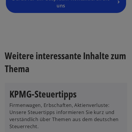
is
uns
t
e
r
k
a
r
Weitere interessante Inhalte zum
t
e
Thema
g
e
ö
ff
KPMG-Steuertipps
n
e
Firmenwagen, Erbschaften, Aktienverluste:
t
Unsere Steuertipps informieren Sie kurz und
verständlich über Themen aus dem deutschen
Steuerrecht.