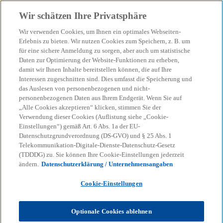
Zurück zur Inhaltsseite
Wir schätzen Ihre Privatsphäre
menu
search
Wir verwenden Cookies, um Ihnen ein optimales Webseiten-
Erlebnis zu bieten. Wir nutzen Cookies zum Speichern, z. B. um
Gutachten bei
für eine sichere Anmeldung zu sorgen, aber auch um statistische
Daten zur Optimierung der Website-Funktionen zu erheben,
damit wir Ihnen Inhalte bereitstellen können, die auf Ihre
Grundstückschenkung mit
Interessen zugeschnitten sind. Dies umfasst die Speicherung und
das Auslesen von personenbezogenen und nicht-
Nießbrauch?
personenbezogenen Daten aus Ihrem Endgerät. Wenn Sie auf
„Alle Cookies akzeptieren“ klicken, stimmen Sie der
Verwendung dieser Cookies (Auflistung siehe „Cookie-
Einstellungen“) gemäß Art. 6 Abs. 1a der EU-
Es gibt mehrere Methoden, den Wert eines
Datenschutzgrundverordnung (DS-GVO) und § 25 Abs. 1
Nießbrauchs zu ermitteln. Wir zeigen, worauf Sie
Telekommunikation-Digitale-Dienste-Datenschutz-Gesetz
achten sollten.
(TDDDG) zu. Sie können Ihre Cookie-Einstellungen jederzeit
ändern.
Datenschutzerklärung / Unternehmensangaben
Cookie-Einstellungen
KPMG
Themen
Corporate Governance & Compliance
KPMG-Steuertipps
Steuertipp: Gutachten bei Grundstückschenkung mit Nießbrauch?
Optionale Cookies ablehnen