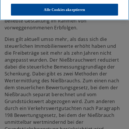
Grundstücksschenkungen unter Einräumung eines
Alle Cookies akzeptieren
Nießbrauchrechts für die Schenkenden sind eine
beliebte Gestaltung im Rahmen von
vorweggenommenen Erbfolgen.
Dies gilt aktuell umso mehr, als dass sich die
steuerlichen Immobilienwerte erhöht haben und
die Freibeträge seit mehr als zehn Jahren nicht
angepasst wurden. Der Nießbrauchwert reduziert
dabei die steuerliche Bemessungsgrundlage der
Schenkung. Dabei gibt es zwei Methoden der
Wertermittlung des Nießbrauchs. Zum einen nach
dem steuerlichen Bewertungsgesetz, bei dem der
Nießbrauch separat berechnet und vom
Grundstückswert abgezogen wird. Zum anderen
durch ein Verkehrswertgutachten nach Paragraph
198 Bewertungsgesetz, bei dem der Nießbrauch
unmittelbar wertmindernd bei der