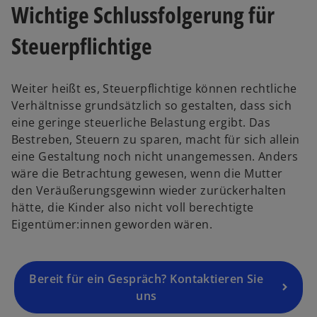
Wichtige Schlussfolgerung für
ir
d
Steuerpflichtige
i
n
e
Weiter heißt es, Steuerpflichtige können rechtliche
i
Verhältnisse grundsätzlich so gestalten, dass sich
n
eine geringe steuerliche Belastung ergibt. Das
e
Bestreben, Steuern zu sparen, macht für sich allein
r
eine Gestaltung noch nicht unangemessen. Anders
n
wäre die Betrachtung gewesen, wenn die Mutter
e
den Veräußerungsgewinn wieder zurückerhalten
u
hätte, die Kinder also nicht voll berechtigte
e
Eigentümer:innen geworden wären.
n
R
e
g
Bereit für ein Gespräch? Kontaktieren Sie
is
uns
t