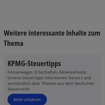
e
r
k
a
r
Weitere interessante Inhalte zum
t
e
Thema
g
e
ö
ff
KPMG-Steuertipps
n
e
Firmenwagen, Erbschaften, Aktienverluste:
t
Unsere Steuertipps informieren Sie kurz und
verständlich über Themen aus dem deutschen
Steuerrecht.
Mehr erfahren