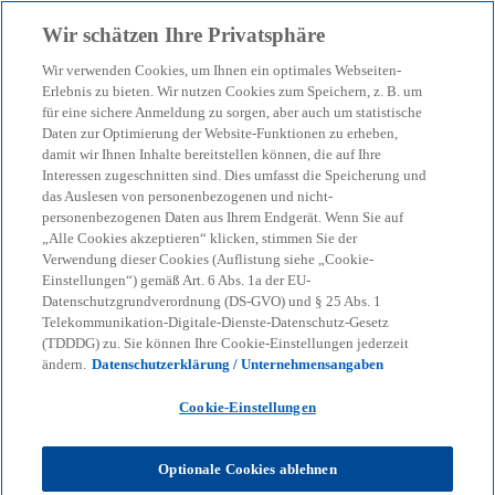
Zurück zur Inhaltsseite
Wir schätzen Ihre Privatsphäre
menu
search
Wir verwenden Cookies, um Ihnen ein optimales Webseiten-
Erlebnis zu bieten. Wir nutzen Cookies zum Speichern, z. B. um
für eine sichere Anmeldung zu sorgen, aber auch um statistische
KPMG Steuertipp
Daten zur Optimierung der Website-Funktionen zu erheben,
Steuern sparen beim
damit wir Ihnen Inhalte bereitstellen können, die auf Ihre
Interessen zugeschnitten sind. Dies umfasst die Speicherung und
Immobilienverkauf durch
das Auslesen von personenbezogenen und nicht-
personenbezogenen Daten aus Ihrem Endgerät. Wenn Sie auf
„Alle Cookies akzeptieren“ klicken, stimmen Sie der
Übertragung an die Kinder
Verwendung dieser Cookies (Auflistung siehe „Cookie-
Einstellungen“) gemäß Art. 6 Abs. 1a der EU-
Datenschutzgrundverordnung (DS-GVO) und § 25 Abs. 1
Im Fokus: Ein Urteil des Bundesfinanzhofs zur
Telekommunikation-Digitale-Dienste-Datenschutz-Gesetz
Verringerung der Steuerlast.
(TDDDG) zu. Sie können Ihre Cookie-Einstellungen jederzeit
ändern.
Datenschutzerklärung / Unternehmensangaben
Cookie-Einstellungen
KPMG
Themen
Corporate Governance & Compliance
KPMG-Steuertipps
Steuertipp: Steuern sparen beim Immobilienverkauf durch
Optionale Cookies ablehnen
Übertragung an die Kinder