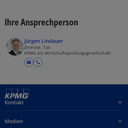
Ihre Ansprechperson
Jürgen Lindauer
Director, Tax
KPMG AG Wirtschaftsprüfungsgesellschaft
mail
call
Kontakt
Medien