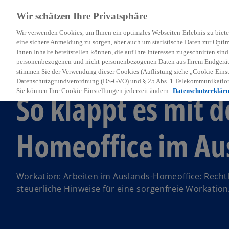
Wir schätzen Ihre Privatsphäre
Wir verwenden Cookies, um Ihnen ein optimales Webseiten-Erlebnis zu biete
menu
eine sichere Anmeldung zu sorgen, aber auch um statistische Daten zur Opti
Ihnen Inhalte bereitstellen können, die auf Ihre Interessen zugeschnitten si
personenbezogenen und nicht-personenbezogenen Daten aus Ihrem Endgerät. 
stimmen Sie der Verwendung dieser Cookies (Auflistung siehe „Cookie-Einst
KPMG Steuertipp
Datenschutzgrundverordnung (DS-GVO) und § 25 Abs. 1 Telekommunikation
Sie können Ihre Cookie-Einstellungen jederzeit ändern.
Datenschutzerklär
So klappt es mit 
Homeoffice im Au
Workation: Arbeiten im Auslands-Homeoffice: Recht
steuerliche Hinweise für eine sorgenfreie Workation