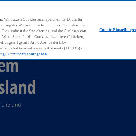
Zurück zur Inhaltsseite
Kon
contact_mail
n. Wir nutzen Cookies zum Speichern, z. B. um für
mierung der Website-Funktionen zu erheben, damit wir
Cookie-Einstellunge
nd. Dies umfasst die Speicherung und das Auslesen von
Wenn Sie auf „Alle Cookies akzeptieren“ klicken,
ellungen“) gemäß Art. 6 Abs. 1a der EU-
-Digitale-Dienste-Datenschutz-Gesetz (TDDDG) zu.
ung / Unternehmensangaben
dem
sland
liche und
.