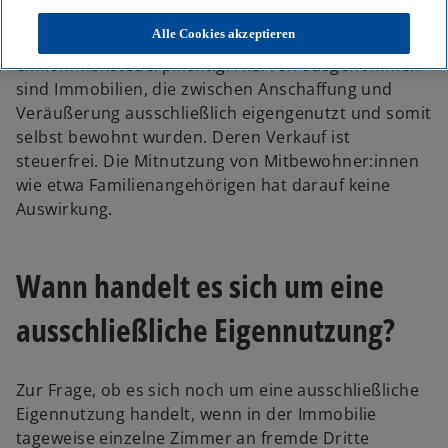
Grundsätzlich ist der Verkauf einer Immobilie, die
Alle Cookies akzeptieren
weniger als zehn Jahre gehalten wurde,
einkommensteuerpflichtig. Hiervon ausgenommen
sind Immobilien, die zwischen Anschaffung und
Veräußerung ausschließlich eigengenutzt und somit
selbst bewohnt wurden. Deren Verkauf ist
steuerfrei. Die Mitnutzung von Mitbewohner:innen
wie etwa Familienangehörigen hat darauf keine
Auswirkung.
Wann handelt es sich um eine
ausschließliche Eigennutzung?
Zur Frage, ob es sich noch um eine ausschließliche
Eigennutzung handelt, wenn in der Immobilie
tageweise einzelne Zimmer an fremde Dritte