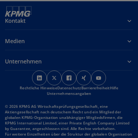
Kontakt
Medien
Unternehmen
w
w
w
w
w
i
i
i
i
i
Rechtliche Hinweise
r
Datenschutz
r
r
Barrierefreiheit
r
r
Hilfe
Unternehmensangaben
d
d
d
d
d
i
i
i
i
i
© 2026 KPMG AG Wirtschaftsprüfungsgesellschaft, eine
n
n
n
n
n
Aktiengesellschaft nach deutschem Recht und ein Mitglied der
globalen KPMG-Organisation unabhängiger Mitgliedsfirmen, die
e
e
e
e
e
KPMG International Limited, einer Private English Company Limited
i
i
i
i
i
by Guarantee, angeschlossen sind. Alle Rechte vorbehalten.
n
n
n
n
n
Für weitere Einzelheiten über die Struktur der globalen Organisation