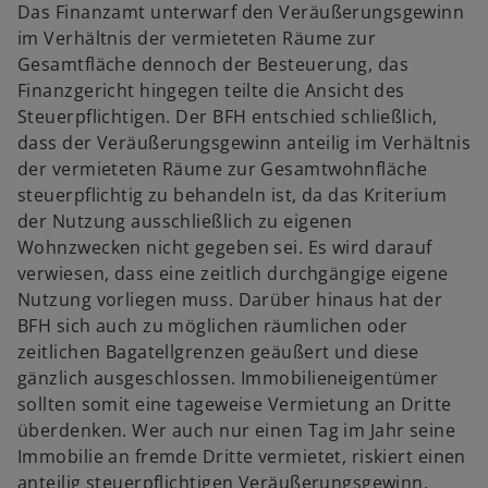
Das Finanzamt unterwarf den Veräußerungsgewinn
im Verhältnis der vermieteten Räume zur
Gesamtfläche dennoch der Besteuerung, das
Finanzgericht hingegen teilte die Ansicht des
Steuerpflichtigen. Der BFH entschied schließlich,
w
dass der Veräußerungsgewinn anteilig im Verhältnis
ir
der vermieteten Räume zur Gesamtwohnfläche
d
steuerpflichtig zu behandeln ist, da das Kriterium
i
der Nutzung ausschließlich zu eigenen
n
Wohnzwecken nicht gegeben sei. Es wird darauf
e
verwiesen, dass eine zeitlich durchgängige eigene
i
Nutzung vorliegen muss. Darüber hinaus hat der
n
BFH sich auch zu möglichen räumlichen oder
e
zeitlichen Bagatellgrenzen geäußert und diese
r
gänzlich ausgeschlossen. Immobilieneigentümer
n
sollten somit eine tageweise Vermietung an Dritte
e
überdenken. Wer auch nur einen Tag im Jahr seine
u
Immobilie an fremde Dritte vermietet, riskiert einen
e
anteilig steuerpflichtigen Veräußerungsgewinn.
n