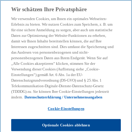
Zurück zur Inhaltsseite
Wir schätzen Ihre Privatsphäre
menu
search
Wir verwenden Cookies, um Ihnen ein optimales Webseiten-
Erlebnis zu bieten. Wir nutzen Cookies zum Speichern, z. B. um
So bleibt der Verkauf
für eine sichere Anmeldung zu sorgen, aber auch um statistische
Daten zur Optimierung der Website-Funktionen zu erheben,
damit wir Ihnen Inhalte bereitstellen können, die auf Ihre
eigengenutzter
Interessen zugeschnitten sind. Dies umfasst die Speicherung und
das Auslesen von personenbezogenen und nicht-
Immobilien steuerfrei
personenbezogenen Daten aus Ihrem Endgerät. Wenn Sie auf
„Alle Cookies akzeptieren“ klicken, stimmen Sie der
Verwendung dieser Cookies (Auflistung siehe „Cookie-
Einstellungen“) gemäß Art. 6 Abs. 1a der EU-
Gewinne durch tageweise Vermietung von Zimmern
Datenschutzgrundverordnung (DS-GVO) und § 25 Abs. 1
sind zu versteuern
Telekommunikation-Digitale-Dienste-Datenschutz-Gesetz
(TDDDG) zu. Sie können Ihre Cookie-Einstellungen jederzeit
ändern.
Datenschutzerklärung / Unternehmensangaben
KPMG
Themen
Corporate Governance & Compliance
Cookie-Einstellungen
KPMG-Steuertipps
Steuertipp: So bleibt der Verkauf eigengenutzter Immobilien
steuerfrei
Optionale Cookies ablehnen