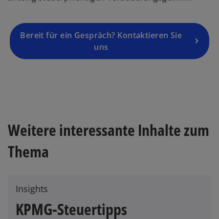
R
e
g
Bereit für ein Gespräch? Kontaktieren Sie
is
uns
t
e
r
k
a
r
Weitere interessante Inhalte zum
t
e
Thema
g
e
ö
ff
Insights
n
KPMG-Steuertipps
e