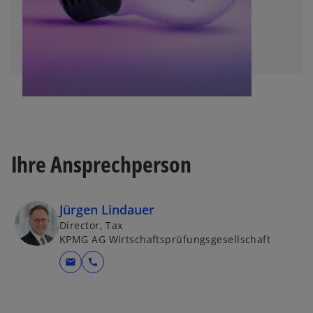
Ihre Ansprechperson
Jürgen Lindauer
Director, Tax
KPMG AG Wirtschaftsprüfungsgesellschaft
mail
call