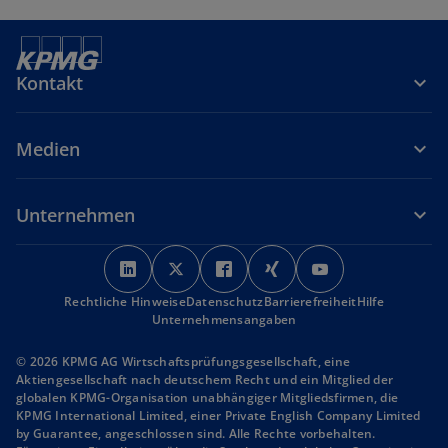
Kontakt
Medien
Unternehmen
w
w
w
w
w
i
i
i
i
i
Rechtliche Hinweise
r
Datenschutz
r
r
Barrierefreiheit
r
r
Hilfe
Unternehmensangaben
d
d
d
d
d
i
i
i
i
i
© 2026 KPMG AG Wirtschaftsprüfungsgesellschaft, eine
n
n
n
n
n
Aktiengesellschaft nach deutschem Recht und ein Mitglied der
globalen KPMG-Organisation unabhängiger Mitgliedsfirmen, die
e
e
e
e
e
KPMG International Limited, einer Private English Company Limited
i
i
i
i
i
by Guarantee, angeschlossen sind. Alle Rechte vorbehalten.
n
n
n
n
n