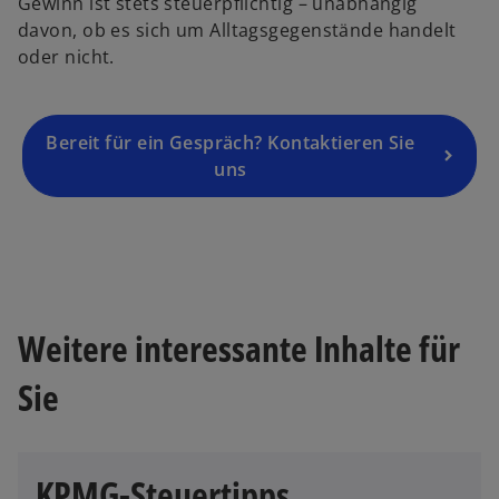
Gewinn ist stets steuerpflichtig – unabhängig
u
davon, ob es sich um Alltagsgegenstände handelt
e
oder nicht.
n
R
e
g
Bereit für ein Gespräch? Kontaktieren Sie
is
uns
t
e
r
k
a
r
Weitere interessante Inhalte für
t
e
Sie
g
e
ö
KPMG-Steuertipps
ff