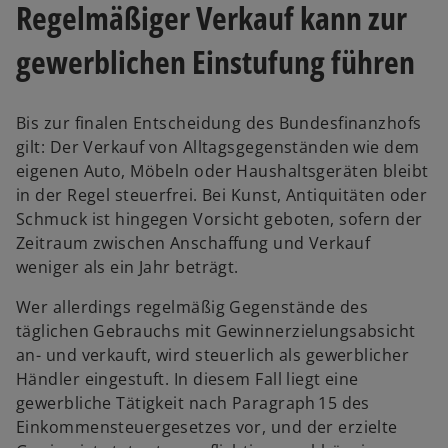
Regelmäßiger Verkauf kann zur
gewerblichen Einstufung führen
Bis zur finalen Entscheidung des Bundesfinanzhofs
gilt: Der Verkauf von Alltagsgegenständen wie dem
w
eigenen Auto, Möbeln oder Haushaltsgeräten bleibt
ir
in der Regel steuerfrei. Bei Kunst, Antiquitäten oder
d
Schmuck ist hingegen Vorsicht geboten, sofern der
i
Zeitraum zwischen Anschaffung und Verkauf
n
weniger als ein Jahr beträgt.
e
Wer allerdings regelmäßig Gegenstände des
i
täglichen Gebrauchs mit Gewinnerzielungsabsicht
n
an- und verkauft, wird steuerlich als gewerblicher
e
Händler eingestuft. In diesem Fall liegt eine
r
gewerbliche Tätigkeit nach Paragraph 15 des
n
Einkommensteuergesetzes vor, und der erzielte
e