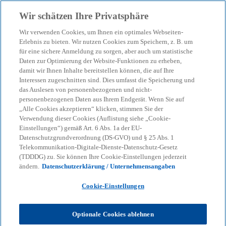
Zurück zur Inhaltsseite
Wir schätzen Ihre Privatsphäre
menu
search
Wir verwenden Cookies, um Ihnen ein optimales Webseiten-
Erlebnis zu bieten. Wir nutzen Cookies zum Speichern, z. B. um
Die Tücke beim Verkauf
für eine sichere Anmeldung zu sorgen, aber auch um statistische
Daten zur Optimierung der Website-Funktionen zu erheben,
damit wir Ihnen Inhalte bereitstellen können, die auf Ihre
von Alltagsgegenständen
Interessen zugeschnitten sind. Dies umfasst die Speicherung und
das Auslesen von personenbezogenen und nicht-
personenbezogenen Daten aus Ihrem Endgerät. Wenn Sie auf
Der Verkauf von Alltagsgegenständen bleibt meist
„Alle Cookies akzeptieren“ klicken, stimmen Sie der
steuerfrei, wenn kein Wertzuwachs besteht und
Verwendung dieser Cookies (Auflistung siehe „Cookie-
Einstellungen“) gemäß Art. 6 Abs. 1a der EU-
keine Gewinnerzielungsabsicht vorliegt.
Datenschutzgrundverordnung (DS-GVO) und § 25 Abs. 1
Telekommunikation-Digitale-Dienste-Datenschutz-Gesetz
(TDDDG) zu. Sie können Ihre Cookie-Einstellungen jederzeit
KPMG
Themen
Corporate Governance & Compliance
ändern.
Datenschutzerklärung / Unternehmensangaben
KPMG-Steuertipps
Steuertipp: Die Tücke beim Verkauf von Alltagsgegenständen
Cookie-Einstellungen
Alltagsgegenstand oder
Optionale Cookies ablehnen