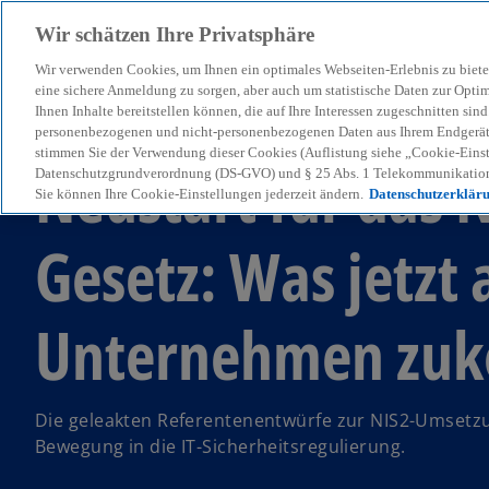
Wir schätzen Ihre Privatsphäre
Wir verwenden Cookies, um Ihnen ein optimales Webseiten-Erlebnis zu biete
menu
eine sichere Anmeldung zu sorgen, aber auch um statistische Daten zur Opti
Ihnen Inhalte bereitstellen können, die auf Ihre Interessen zugeschnitten si
personenbezogenen und nicht-personenbezogenen Daten aus Ihrem Endgerät. 
stimmen Sie der Verwendung dieser Cookies (Auflistung siehe „Cookie-Einst
Neustart für das 
Datenschutzgrundverordnung (DS-GVO) und § 25 Abs. 1 Telekommunikation
Sie können Ihre Cookie-Einstellungen jederzeit ändern.
Datenschutzerklär
Gesetz: Was jetzt 
Unternehmen zu
Die geleakten Referentenentwürfe zur NIS2-Umsetz
Bewegung in die IT-Sicherheitsregulierung.