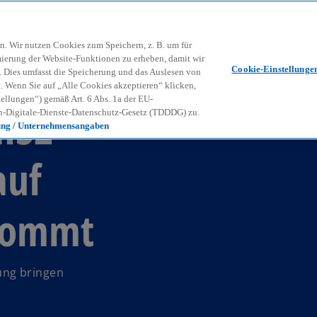
Zurück zur Inhaltsseite
Kon
contact_mail
n. Wir nutzen Cookies zum Speichern, z. B. um für
mierung der Website-Funktionen zu erheben, damit wir
Cookie-Einstellunge
nd. Dies umfasst die Speicherung und das Auslesen von
Wenn Sie auf „Alle Cookies akzeptieren“ klicken,
ellungen“) gemäß Art. 6 Abs. 1a der EU-
NIS2
-Digitale-Dienste-Datenschutz-Gesetz (TDDDG) zu.
ung / Unternehmensangaben
auf
kommt
ung bringen