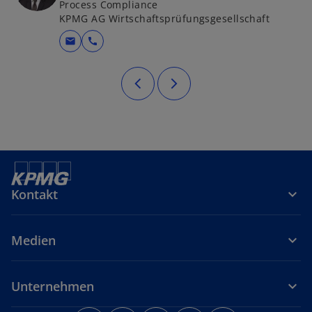
Process Compliance
KPMG AG Wirtschaftsprüfungsgesellschaft
mail
call
Kontakt
Medien
Unternehmen