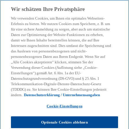
Zurück zur Inhaltsseite
Wir schätzen Ihre Privatsphäre
menu
search
Wir verwenden Cookies, um Ihnen ein optimales Webseiten-
Erlebnis zu bieten. Wir nutzen Cookies zum Speichern, z. B. um
Wie KPI-Transparenz die
für eine sichere Anmeldung zu sorgen, aber auch um statistische
Daten zur Optimierung der Website-Funktionen zu erheben,
damit wir Ihnen Inhalte bereitstellen können, die auf Ihre
Finanzierungskraft von
Interessen zugeschnitten sind. Dies umfasst die Speicherung und
das Auslesen von personenbezogenen und nicht-
Energieunternehmen
personenbezogenen Daten aus Ihrem Endgerät. Wenn Sie auf
„Alle Cookies akzeptieren“ klicken, stimmen Sie der
Verwendung dieser Cookies (Auflistung siehe „Cookie-
stärken kann
Einstellungen“) gemäß Art. 6 Abs. 1a der EU-
Datenschutzgrundverordnung (DS-GVO) und § 25 Abs. 1
Telekommunikation-Digitale-Dienste-Datenschutz-Gesetz
Standardisierte Kennzahlen und normierte
(TDDDG) zu. Sie können Ihre Cookie-Einstellungen jederzeit
Datenräume erleichtern Stadtwerken und
ändern.
Datenschutzerklärung / Unternehmensangaben
Netzgesellschaften den Zugang zu Kapital.
Cookie-Einstellungen
KPMG
Themen
Optionale Cookies ablehnen
Corporate Governance & Compliance
Wie KPI-Transparenz die Finanzierungskraft von