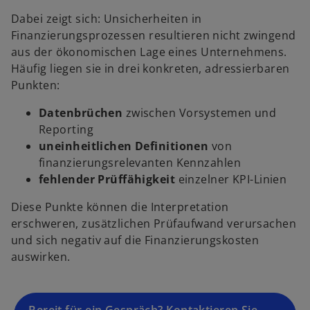
Dabei zeigt sich: Unsicherheiten in
w
Finanzierungsprozessen resultieren nicht zwingend
ir
aus der ökonomischen Lage eines Unternehmens.
d
Häufig liegen sie in drei konkreten, adressierbaren
i
Punkten:
n
e
Datenbrüchen
zwischen Vorsystemen und
i
Reporting
n
uneinheitlichen Definitionen
von
e
finanzierungsrelevanten Kennzahlen
r
fehlender Prüffähigkeit
einzelner KPI-Linien
n
Diese Punkte können die Interpretation
e
erschweren, zusätzlichen Prüfaufwand verursachen
u
und sich negativ auf die Finanzierungskosten
e
auswirken.
n
R
e
g