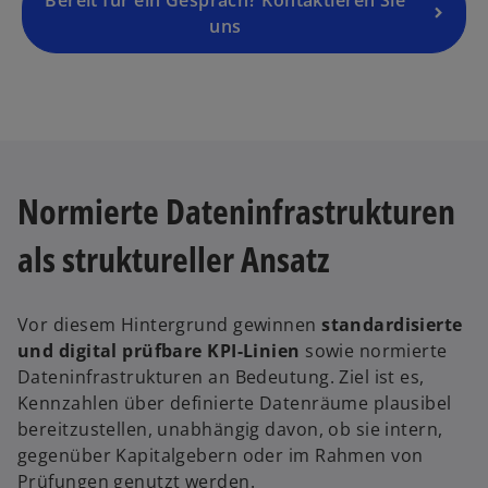
Bereit für ein Gespräch? Kontaktieren Sie
is
uns
t
e
r
k
a
r
Normierte Dateninfrastrukturen
t
e
als struktureller Ansatz
g
e
ö
Vor diesem Hintergrund gewinnen
standardisierte
ff
und digital prüfbare KPI-Linien
sowie normierte
n
Dateninfrastrukturen an Bedeutung. Ziel ist es,
e
Kennzahlen über definierte Datenräume plausibel
t
bereitzustellen, unabhängig davon, ob sie intern,
gegenüber Kapitalgebern oder im Rahmen von
Prüfungen genutzt werden.