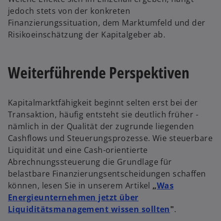
jedoch stets von der konkreten
Finanzierungssituation, dem Marktumfeld und der
Risikoeinschätzung der Kapitalgeber ab.
w
ir
Weiterführende Perspektiven
d
i
n
Kapitalmarktfähigkeit beginnt selten erst bei der
e
Transaktion, häufig entsteht sie deutlich früher -
i
nämlich in der Qualität der zugrunde liegenden
n
Cashflows und Steuerungsprozesse. Wie steuerbare
e
w
Liquidität und eine Cash-orientierte
r
ir
Abrechnungssteuerung die Grundlage für
n
d
belastbare Finanzierungsentscheidungen schaffen
e
i
können, lesen Sie in unserem Artikel
„
Was
u
n
Energieunternehmen jetzt über
e
e
Liquiditätsmanagement wissen sollten
"
.
n
i