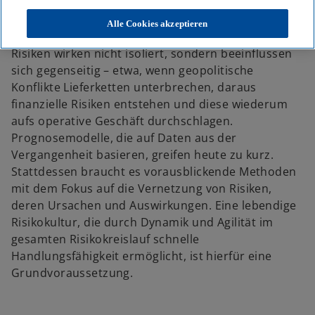
Krisen, Klimawandel, künstliche Intelligenz: Die Welt
ist dynamisch wie nie zuvor – mit direkten Folgen
Alle Cookies akzeptieren
für die Risikosteuerung in Unternehmen. Vernetzte
Risiken wirken nicht isoliert, sondern beeinflussen
sich gegenseitig – etwa, wenn geopolitische
Konflikte Lieferketten unterbrechen, daraus
finanzielle Risiken entstehen und diese wiederum
aufs operative Geschäft durchschlagen.
Prognosemodelle, die auf Daten aus der
Vergangenheit basieren, greifen heute zu kurz.
Stattdessen braucht es vorausblickende Methoden
mit dem Fokus auf die Vernetzung von Risiken,
deren Ursachen und Auswirkungen. Eine lebendige
Risikokultur, die durch Dynamik und Agilität im
gesamten Risikokreislauf schnelle
Handlungsfähigkeit ermöglicht, ist hierfür eine
Grundvoraussetzung.