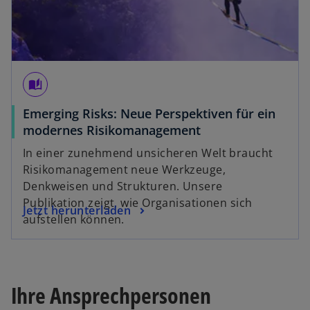
e
ö
ff
n
e
auto_stories
t
Emerging Risks: Neue Perspektiven für ein
w
modernes Risikomanagement
i
In einer zunehmend unsicheren Welt braucht
r
Risikomanagement neue Werkzeuge,
d
Denkweisen und Strukturen. Unsere
i
Publikation zeigt, wie Organisationen sich
w
Jetzt herunterladen
n
aufstellen können.
i
e
r
i
d
n
i
e
Ihre Ansprechpersonen
n
r
e