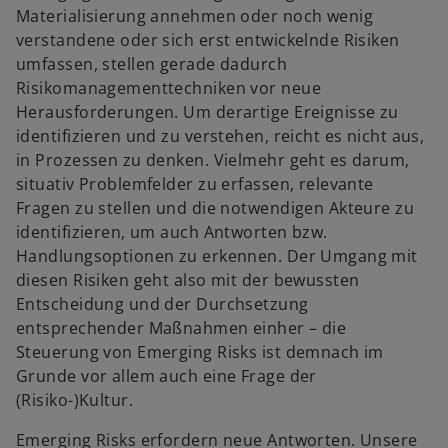
Materialisierung annehmen oder noch wenig
verstandene oder sich erst entwickelnde Risiken
umfassen, stellen gerade dadurch
Risikomanagementtechniken vor neue
Herausforderungen. Um derartige Ereignisse zu
identifizieren und zu verstehen, reicht es nicht aus,
in Prozessen zu denken. Vielmehr geht es darum,
situativ Problemfelder zu erfassen, relevante
Fragen zu stellen und die notwendigen Akteure zu
w
identifizieren, um auch Antworten bzw.
ir
Handlungsoptionen zu erkennen. Der Umgang mit
d
diesen Risiken geht also mit der bewussten
i
Entscheidung und der Durchsetzung
n
entsprechender Maßnahmen einher – die
e
Steuerung von Emerging Risks ist demnach im
i
Grunde vor allem auch eine Frage der
n
(Risiko-)Kultur.
e
Emerging Risks erfordern neue Antworten. Unsere
r