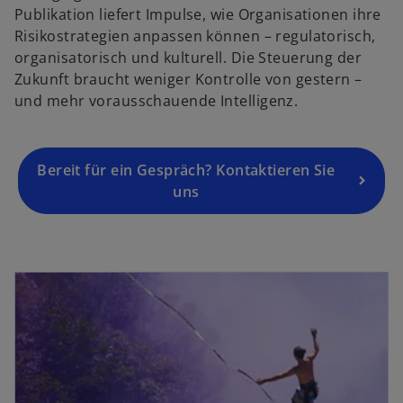
Publikation liefert Impulse, wie Organisationen ihre
n
Risikostrategien anpassen können – regulatorisch,
e
organisatorisch und kulturell. Die Steuerung der
u
Zukunft braucht weniger Kontrolle von gestern –
e
und mehr vorausschauende Intelligenz.
n
R
e
g
Bereit für ein Gespräch? Kontaktieren Sie
is
uns
t
e
r
wird in einer neuen Registerkarte geöffnet
k
a
r
t
e
g