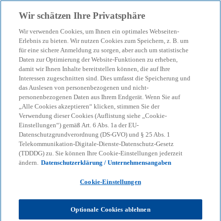
Zurück zur Inhaltsseite
Wir schätzen Ihre Privatsphäre
menu
search
Wir verwenden Cookies, um Ihnen ein optimales Webseiten-
Erlebnis zu bieten. Wir nutzen Cookies zum Speichern, z. B. um
Emerging Risks:
für eine sichere Anmeldung zu sorgen, aber auch um statistische
Daten zur Optimierung der Website-Funktionen zu erheben,
damit wir Ihnen Inhalte bereitstellen können, die auf Ihre
Risikomanagement neu
Interessen zugeschnitten sind. Dies umfasst die Speicherung und
das Auslesen von personenbezogenen und nicht-
denken
personenbezogenen Daten aus Ihrem Endgerät. Wenn Sie auf
„Alle Cookies akzeptieren“ klicken, stimmen Sie der
Verwendung dieser Cookies (Auflistung siehe „Cookie-
Einstellungen“) gemäß Art. 6 Abs. 1a der EU-
Unsere Publikation zeigt, wie Banken ihre
Datenschutzgrundverordnung (DS-GVO) und § 25 Abs. 1
Risikosteuerung in einer zunehmend unsicheren
Telekommunikation-Digitale-Dienste-Datenschutz-Gesetz
Welt zukunftsfest aufstellen können.
(TDDDG) zu. Sie können Ihre Cookie-Einstellungen jederzeit
ändern.
Datenschutzerklärung / Unternehmensangaben
Cookie-Einstellungen
KPMG
Themen
Corporate Governance & Compliance
Emerging Risks: Risikomanagement neu denken
Optionale Cookies ablehnen