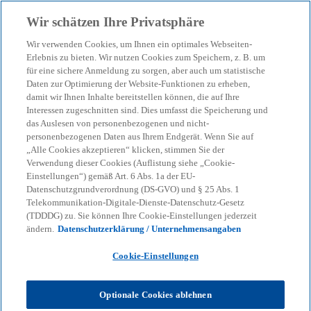
Zurück zur Inhaltsseite
Wir schätzen Ihre Privatsphäre
menu
search
Wir verwenden Cookies, um Ihnen ein optimales Webseiten-
Erlebnis zu bieten. Wir nutzen Cookies zum Speichern, z. B. um
E-Rechnung – Geplantes
für eine sichere Anmeldung zu sorgen, aber auch um statistische
Daten zur Optimierung der Website-Funktionen zu erheben,
damit wir Ihnen Inhalte bereitstellen können, die auf Ihre
nationales Meldesystem
Interessen zugeschnitten sind. Dies umfasst die Speicherung und
das Auslesen von personenbezogenen und nicht-
personenbezogenen Daten aus Ihrem Endgerät. Wenn Sie auf
VAT Newsletter Juli 2025
„Alle Cookies akzeptieren“ klicken, stimmen Sie der
Verwendung dieser Cookies (Auflistung siehe „Cookie-
Einstellungen“) gemäß Art. 6 Abs. 1a der EU-
Datenschutzgrundverordnung (DS-GVO) und § 25 Abs. 1
KPMG
Themen
Corporate Governance & Compliance
Telekommunikation-Digitale-Dienste-Datenschutz-Gesetz
E-Rechnung – Geplantes nationales Meldesystem
(TDDDG) zu. Sie können Ihre Cookie-Einstellungen jederzeit
ändern.
Datenschutzerklärung / Unternehmensangaben
Das BMF hatte am 7. Mai 2025 die Vertreter der
Cookie-Einstellungen
Spitzenverbände der gewerblichen Wirtschaft sowie
Vertreter weiterer Verbände zu einem Workshop
eingeladen, um die aus Sicht der Wirtschaft
Optionale Cookies ablehnen