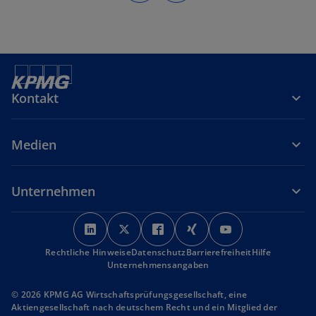
Kontakt
Medien
Unternehmen
w
w
w
w
w
i
i
i
i
i
Rechtliche Hinweise
r
Datenschutz
r
r
Barrierefreiheit
r
r
Hilfe
Unternehmensangaben
d
d
d
d
d
i
i
i
i
i
© 2026 KPMG AG Wirtschaftsprüfungsgesellschaft, eine
n
n
n
n
n
Aktiengesellschaft nach deutschem Recht und ein Mitglied der