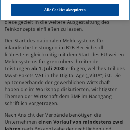
zentralen Anforderungen, spezifischen Bedarfe
sowie Chancen und Herausforderungen im Kontext
Alle Cookies akzeptieren
des geplanten Meldesystems aufzunehmen und
diese gezielt in die weitere Ausgestaltung des
Feinkonzepts einfließen zu lassen.
Der Start des nationalen Meldesystems für
inländische Leistungen im B2B-Bereich soll
frühestens gleichzeitig mit dem Start des EU-weiten
Meldesystems für grenzüberschreitende
Leistungen
ab 1. Juli 2030
erfolgen, welches Teil des
MwSt-Pakets VAT in the Digital Age („ViDA“) ist. Die
Spitzenverbände der gewerblichen Wirtschaft
haben die im Workshop diskutierten, wichtigsten
Themen der Wirtschaft dem BMF im Nachgang
schriftlich vorgetragen.
Nach Ansicht der Verbände benötigen die
Unternehmen
einen Vorlauf von mindestens zwei
Jahren
nach Bekanntgabe der rechtlichen und