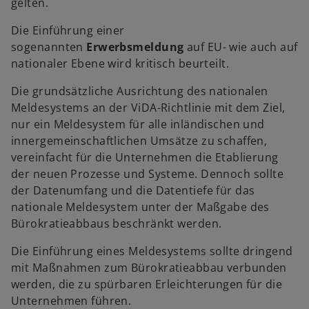
gelten.
Die Einführung einer
sogenannten
Erwerbsmeldung
auf EU- wie auch auf
nationaler Ebene wird kritisch beurteilt.
w
ir
Die grundsätzliche Ausrichtung des nationalen
d
Meldesystems an der ViDA-Richtlinie mit dem Ziel,
i
nur ein Meldesystem für alle inländischen und
n
innergemeinschaftlichen Umsätze zu schaffen,
e
vereinfacht für die Unternehmen die Etablierung
i
der neuen Prozesse und Systeme. Dennoch sollte
n
der Datenumfang und die Datentiefe für das
e
nationale Meldesystem unter der Maßgabe des
r
Bürokratieabbaus beschränkt werden.
n
Die Einführung eines Meldesystems sollte dringend
e
mit Maßnahmen zum Bürokratieabbau verbunden
u
werden, die zu spürbaren Erleichterungen für die
e
Unternehmen führen.
n