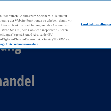
Zurück zur Inhaltsseite
Kon
contact_mail
n. Wir nutzen Cookies zum Speichern, z. B. um für
mierung der Website-Funktionen zu erheben, damit wir
Cookie-Einstellunge
nd. Dies umfasst die Speicherung und das Auslesen von
Wenn Sie auf „Alle Cookies akzeptieren“ klicken,
ellungen“) gemäß Art. 6 Abs. 1a der EU-
rung
-Digitale-Dienste-Datenschutz-Gesetz (TDDDG) zu.
ung / Unternehmensangaben
handel