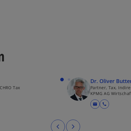
n
Dr. Oliver Butt
, CHRO Tax
Partner, Tax, Indire
KPMG AG Wirtschaf
mail
call