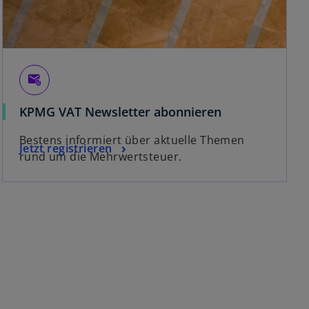
attach_email
KPMG VAT Newsletter abonnieren
Bestens informiert über aktuelle Themen
Jetzt registrieren
rund um die Mehrwertsteuer.