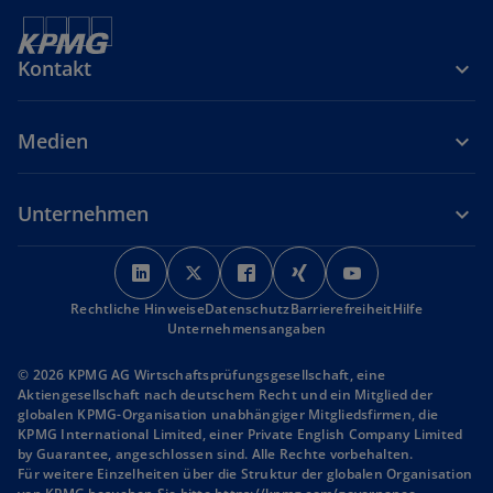
Kontakt
Medien
Unternehmen
w
w
w
w
w
i
i
i
i
i
Rechtliche Hinweise
r
Datenschutz
r
r
Barrierefreiheit
r
r
Hilfe
Unternehmensangaben
d
d
d
d
d
i
i
i
i
i
© 2026 KPMG AG Wirtschaftsprüfungsgesellschaft, eine
n
n
n
n
n
Aktiengesellschaft nach deutschem Recht und ein Mitglied der
globalen KPMG-Organisation unabhängiger Mitgliedsfirmen, die
e
e
e
e
e
KPMG International Limited, einer Private English Company Limited
i
i
i
i
i
by Guarantee, angeschlossen sind. Alle Rechte vorbehalten.
n
n
n
n
n
Für weitere Einzelheiten über die Struktur der globalen Organisation