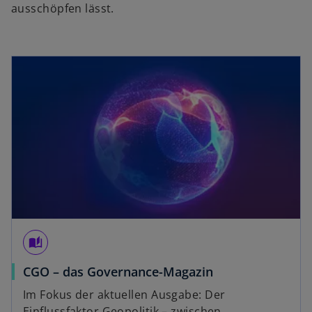
ausschöpfen lässt.
auto_stories
CGO – das Governance-Magazin
Im Fokus der aktuellen Ausgabe: Der
Einflussfaktor Geopolitik – zwischen