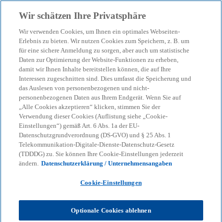
Zurück zur Inhaltsseite
Wir schätzen Ihre Privatsphäre
menu
search
Wir verwenden Cookies, um Ihnen ein optimales Webseiten-
Erlebnis zu bieten. Wir nutzen Cookies zum Speichern, z. B. um
Das Interne
für eine sichere Anmeldung zu sorgen, aber auch um statistische
Daten zur Optimierung der Website-Funktionen zu erheben,
damit wir Ihnen Inhalte bereitstellen können, die auf Ihre
Kontrollsystem und KI-
Interessen zugeschnitten sind. Dies umfasst die Speicherung und
das Auslesen von personenbezogenen und nicht-
Anwendungen
personenbezogenen Daten aus Ihrem Endgerät. Wenn Sie auf
„Alle Cookies akzeptieren“ klicken, stimmen Sie der
Verwendung dieser Cookies (Auflistung siehe „Cookie-
Einstellungen“) gemäß Art. 6 Abs. 1a der EU-
KI-Anwendungen sind vielseitig & mit Bedacht zu
Datenschutzgrundverordnung (DS-GVO) und § 25 Abs. 1
wählen. Technische Fragen und praktische
Telekommunikation-Digitale-Dienste-Datenschutz-Gesetz
Anforderungen an die Sicherheit sind zu
(TDDDG) zu. Sie können Ihre Cookie-Einstellungen jederzeit
berücksichtigen.
ändern.
Datenschutzerklärung / Unternehmensangaben
Cookie-Einstellungen
KPMG
Themen
Corporate Governance & Compliance
Das Interne Kontrollsystem und KI-Anwendungen
Optionale Cookies ablehnen