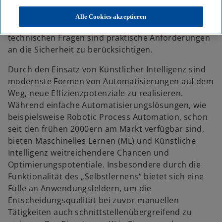
Anwendungsfälle der Künstlichen Intelligenz (KI)
Alle Cookies akzeptieren
sind vielseitig und mit Bedacht zu wählen. Neben
technischen Fragen sind praktische Anforderungen
an die Sicherheit zu berücksichtigen.
Durch den Einsatz von Künstlicher Intelligenz sind
modernste Formen von Automatisierungen auf dem
Weg, neue Effizienzpotenziale zu realisieren.
Während einfache Automatisierungslösungen, wie
beispielsweise Robotic Process Automation, schon
seit den frühen 2000ern am Markt verfügbar sind,
bieten Maschinelles Lernen (ML) und Künstliche
Intelligenz weitreichendere Chancen und
Optimierungspotentiale. Insbesondere durch die
Funktionalität des „Selbstlernens“ bietet sich eine
Fülle an Anwendungsfeldern, um die
Entscheidungsqualität bei zuvor manuellen
Tätigkeiten auch schnittstellenübergreifend zu