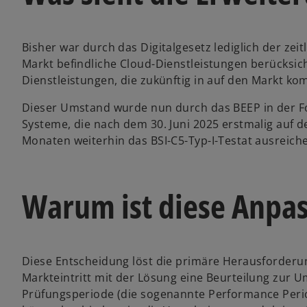
r
t
e
Bisher war durch das Digitalgesetz lediglich der zeit
g
Markt befindliche Cloud-Dienstleistungen berücksic
e
Dienstleistungen, die zukünftig in auf den Markt k
ö
f
Dieser Umstand wurde nun durch das BEEP in der Fo
f
Systeme, die nach dem 30. Juni 2025 erstmalig auf 
n
Monaten weiterhin das BSI-C5-Typ-I-Testat ausreiche
e
t
Warum ist diese Anpas
Diese Entscheidung löst die primäre Herausforderun
Markteintritt mit der Lösung eine Beurteilung zur U
Prüfungsperiode (die sogenannte Performance Peri