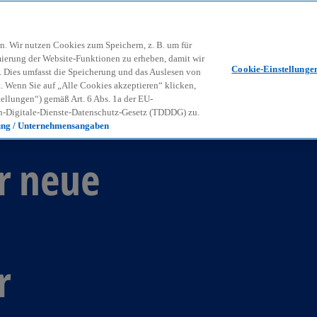
Zurück zur Inhaltsseite
Kon
contact_mail
n. Wir nutzen Cookies zum Speichern, z. B. um für
mierung der Website-Funktionen zu erheben, damit wir
Cookie-Einstellunge
nd. Dies umfasst die Speicherung und das Auslesen von
Wenn Sie auf „Alle Cookies akzeptieren“ klicken,
ellungen“) gemäß Art. 6 Abs. 1a der EU-
-Digitale-Dienste-Datenschutz-Gesetz (TDDDG) zu.
ung / Unternehmensangaben
r neue
r