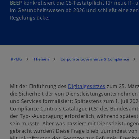
BEEP konkretisiert die C5-Testatpflicht für neue IT-
im Gesundheitswesen ab 2026 und schließt eine zen
Regelungslücke.
KPMG
Themen
Corporate Governance & Compliance
w
Mit der Einführung des
Digitalgesetzes
zum 25. März
i
die Sicherheit der von Dienstleistungsunternehme
r
und Services formalisiert: Spätestens zum 1. Juli 2
d
Compliance Controls Catalogue (C5) des Bundesamts f
i
der Typ-I-Ausprägung erforderlich, während späteste
n
sein musste. Aber was passiert mit Dienstleistungen
e
gebracht wurden? Diese Frage blieb, zumindest von of
i
Mit Inkrafttreten des Gesetzes zur Befugnis, Erweit