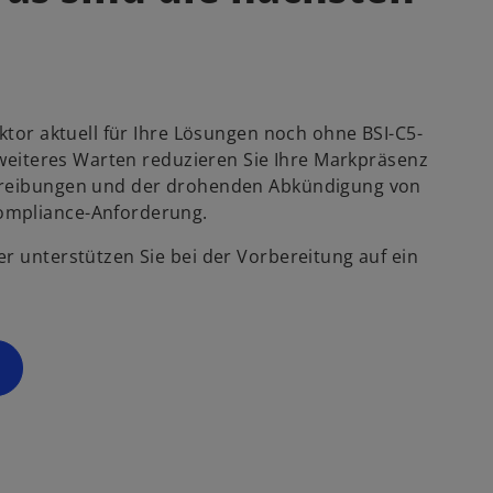
n
e
i
n
e
ektor aktuell für Ihre Lösungen noch ohne BSI-C5-
r
h weiteres Warten reduzieren Sie Ihre Markpräsenz
n
chreibungen und der drohenden Abkündigung von
e
ompliance-Anforderung.
u
r unterstützen Sie bei der Vorbereitung auf ein
e
n
R
e
g
is
t
e
r