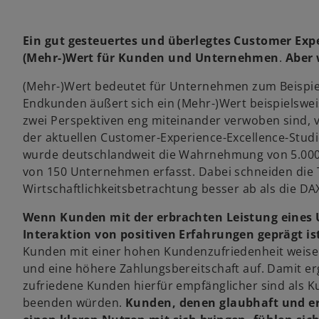
k
k
k
a
a
a
r
r
r
t
t
t
Ein gut gesteuertes und überlegtes Customer Ex
e
e
e
g
g
g
(Mehr-)Wert für Kunden und Unternehmen
e
e
e
.
Aber 
ö
ö
ö
f
f
f
f
f
f
(Mehr-)Wert bedeutet für Unternehmen zum Beispiel
n
n
n
e
e
e
Endkunden äußert sich ein (Mehr-)Wert beispielswei
t
t
t
zwei Perspektiven eng miteinander verwoben sind, v
der aktuellen Customer-Experience-Excellence-Studi
wurde deutschlandweit die Wahrnehmung von 5.000
von 150 Unternehmen erfasst. Dabei schneiden die
Wirtschaftlichkeitsbetrachtung besser ab als die 
Wenn Kunden mit der erbrachten Leistung eines 
Interaktion von positiven Erfahrungen geprägt i
Kunden mit einer hohen Kundenzufriedenheit weisen i
und eine höhere Zahlungsbereitschaft auf. Damit er
zufriedene Kunden hierfür empfänglicher sind als K
beenden würden.
Kunden, denen glaubhaft und er