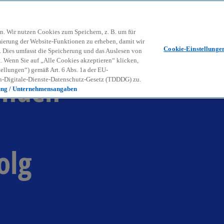
Zurück zur Inhaltsseite
Kon
contact_mail
n. Wir nutzen Cookies zum Speichern, z. B. um für
mierung der Website-Funktionen zu erheben, damit wir
Cookie-Einstellunge
nd. Dies umfasst die Speicherung und das Auslesen von
Wenn Sie auf „Alle Cookies akzeptieren“ klicken,
ellungen“) gemäß Art. 6 Abs. 1a der EU-
unden
-Digitale-Dienste-Datenschutz-Gesetz (TDDDG) zu.
ung / Unternehmensangaben
olg