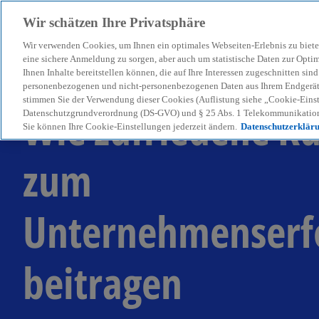
Wir schätzen Ihre Privatsphäre
Wir verwenden Cookies, um Ihnen ein optimales Webseiten-Erlebnis zu biete
menu
eine sichere Anmeldung zu sorgen, aber auch um statistische Daten zur Opti
Ihnen Inhalte bereitstellen können, die auf Ihre Interessen zugeschnitten si
personenbezogenen und nicht-personenbezogenen Daten aus Ihrem Endgerät. 
stimmen Sie der Verwendung dieser Cookies (Auflistung siehe „Cookie-Einst
Wie zufriedene K
Datenschutzgrundverordnung (DS-GVO) und § 25 Abs. 1 Telekommunikation
Sie können Ihre Cookie-Einstellungen jederzeit ändern.
Datenschutzerklär
zum
Unternehmenserf
beitragen