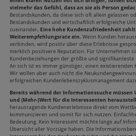
einen klaren Nutzen mit sich bringen, fühlen si
vielmehr das Gefühl, dass an sie als Person gedac
Bestandskunden, da diese sich oft allein gelassen o
Bestandskunden und wirtschaftlich erfolgreiche Un
zueinander
. Eine hohe Kundenzufriedenheit zahlt
Weiterempfehlungsrate ein.
Wenn Kunden herausr
verbinden, wird positiv über diese Erlebnisse ges
merklich positivere Reputation. Für Unternehmen s
Kundenbeziehungen der größte und signifikanteste 
An sich ist es immer günstiger, einen existierenden
Wir wollen aber auch nicht die Neukundengewinnung
erfolgreichen Kundenlebenszyklusmanagement daz
Bereits während der Informationssuche müssen 
und (Mehr-)Wert für die Interessenten herausstel
herausragende Kundenerlebnisse direkt vom Wettbe
kommunizieren und somit für sich nutzen. Einfachhei
Bedeutung. Kein Interessent möchte lange auf Inform
Übersicht aller Vorzüge haben. Die Informationsbere