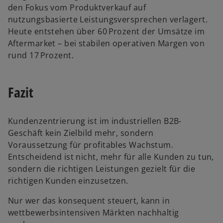
g
den Fokus vom Produktverkauf auf
e
nutzungsbasierte Leistungsversprechen verlagert.
ö
Heute entstehen über 60 Prozent der Umsätze im
f
Aftermarket – bei stabilen operativen Margen von
f
rund 17 Prozent.
n
e
t
Fazit
Kundenzentrierung ist im industriellen B2B-
Geschäft kein Zielbild mehr, sondern
Voraussetzung für profitables Wachstum.
Entscheidend ist nicht, mehr für alle Kunden zu tun,
sondern die richtigen Leistungen gezielt für die
richtigen Kunden einzusetzen.
Nur wer das konsequent steuert, kann in
wettbewerbsintensiven Märkten nachhaltig