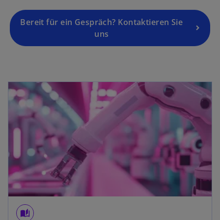
Bereit für ein Gespräch? Kontaktieren Sie
uns
wird in einer neuen Registerkarte geöffnet
auto_stories