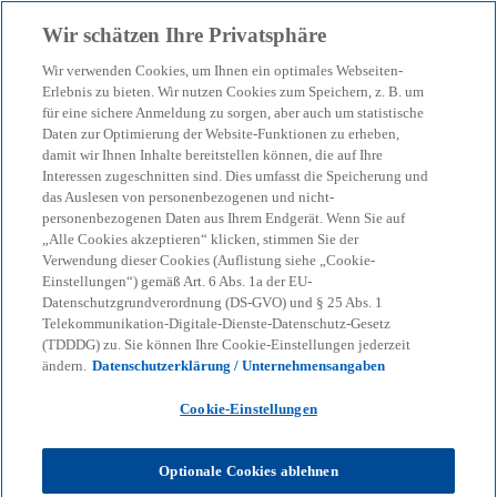
Zurück zur Inhaltsseite
Wir schätzen Ihre Privatsphäre
menu
search
Wir verwenden Cookies, um Ihnen ein optimales Webseiten-
Erlebnis zu bieten. Wir nutzen Cookies zum Speichern, z. B. um
Wenn Produkte
für eine sichere Anmeldung zu sorgen, aber auch um statistische
Daten zur Optimierung der Website-Funktionen zu erheben,
damit wir Ihnen Inhalte bereitstellen können, die auf Ihre
austauschbar werden: Wie
Interessen zugeschnitten sind. Dies umfasst die Speicherung und
das Auslesen von personenbezogenen und nicht-
Unternehmen sich im
personenbezogenen Daten aus Ihrem Endgerät. Wenn Sie auf
„Alle Cookies akzeptieren“ klicken, stimmen Sie der
Verwendung dieser Cookies (Auflistung siehe „Cookie-
Wettbewerb
Einstellungen“) gemäß Art. 6 Abs. 1a der EU-
Datenschutzgrundverordnung (DS-GVO) und § 25 Abs. 1
Telekommunikation-Digitale-Dienste-Datenschutz-Gesetz
differenzieren
(TDDDG) zu. Sie können Ihre Cookie-Einstellungen jederzeit
ändern.
Datenschutzerklärung / Unternehmensangaben
02-06-2026
event
Cookie-Einstellungen
w
w
w
i
i
i
Share
Optionale Cookies ablehnen
r
r
r
d
d
d