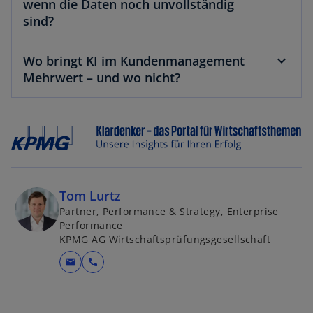
wenn die Daten noch unvollständig
sind?
Wo bringt KI im Kundenmanagement
Mehrwert – und wo nicht?
Tom Lurtz
Partner, Performance & Strategy, Enterprise
Performance
KPMG AG Wirtschaftsprüfungsgesellschaft
mail
call