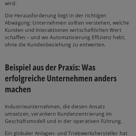
wird.
n
e
Die Herausforderung liegt in der richtigen
u
Abwägung: Unternehmen sollten verstehen, welche
e
Kunden und Interaktionen wirtschaftlichen Wert
n
schaffen – und wo Automatisierung Effizienz hebt,
R
ohne die Kundenbeziehung zu entwerten.
e
g
i
Beispiel aus der Praxis: Was
s
erfolgreiche Unternehmen anders
t
e
machen
r
k
Industrieunternehmen, die diesen Ansatz
a
umsetzen, verankern Kundenzentrierung im
r
Geschäftsmodell und in der operativen Führung.
t
e
Ein globaler Anlagen‑ und Triebwerkshersteller hat