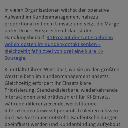
In vielen Organisationen wächst der operative
Aufwand im Kundenmanagement nahezu
proportional mit dem Umsatz und setzt die Marge
unter Druck. Entsprechend klar ist der
Handlungsbedarf:
94 Prozent der Unternehmen
wollen Kosten im Kundenkontakt senken –
gleichzeitig fehlt zwei von drei eine klare KI-
w
Strategie.
i
KI entfaltet ihren Wert dort, wo sie an den größten
r
Werttreibern im Kundenmanagement ansetzt.
d
Gleichzeitig erfordert ihr Einsatz klare
i
Priorisierung: Standardisierbare, wiederkehrende
n
Interaktionen sind prädestiniert für KI-Einsatz,
e
während differenzierende, wertstiftende
i
Interaktionen bewusst persönlich bleiben müssen -
n
dort, wo Vertrauen entsteht, Kaufentscheidungen
e
beeinflusst werden und Kundenbindung aufgebaut
r