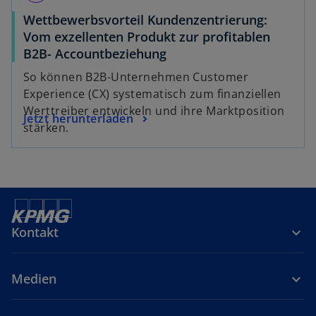
Wettbewerbsvorteil Kundenzentrierung:
Vom exzellenten Produkt zur profitablen
w
B2B- Accountbeziehung
i
So können B2B-Unternehmen Customer
r
Experience (CX) systematisch zum finanziellen
d
Werttreiber entwickeln und ihre Marktposition
w
Jetzt herunterladen
i
stärken.
i
n
r
e
d
i
i
n
n
e
e
r
Kontakt
i
n
n
e
e
u
Medien
r
e
n
n