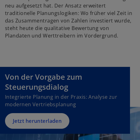
ir
neu aufgesetzt hat. Der Ansatz erweitert
d
traditionelle Planungslogiken: Wo früher viel Zeit in
i
das Zusammentragen von Zahlen investiert wurde,
n
steht heute die qualitative Bewertung von
e
Plandaten und Werttreibern im Vordergrund.
i
n
e
r
n
Von der Vorgabe zum
e
u
Steuerungsdialog
e
Integrierte Planung in der Praxis: Analyse zur
n
modernen Vertriebsplanung
R
e
g
Jetzt herunterladen
is
t