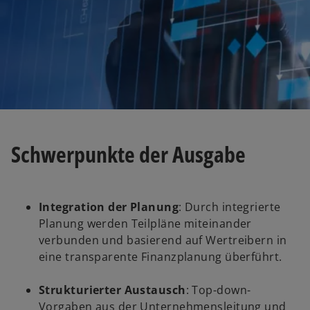
e
r
k
a
r
t
e
g
e
Schwerpunkte der Ausgabe
ö
ff
n
e
Integration der Planung
: Durch integrierte
t
Planung werden Teilpläne miteinander
verbunden und basierend auf Wertreibern in
eine transparente Finanzplanung überführt.
Strukturierter Austausch
: Top-down-
Vorgaben aus der Unternehmensleitung und