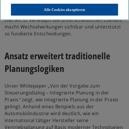
eingeschränkte Sicht auf Ursachen und Wirkungen.
Alle Cookies akzeptieren
Der Ansatz der integrierten Planung setzt genau
hier an: Er verknüpft die unterschiedlichen Ebenen,
macht Wechselwirkungen sichtbar und unterstützt
so fundierte Entscheidungen.
Ansatz erweitert traditionelle
Planungslogiken
Unser Whitepaper
„
Von der Vorgabe zum
Steuerungsdialog – Integrierte Planung in der
Praxis
“
zeigt, wie integrierte Planung in der Praxis
gelingt. Anhand eines Beispiels aus der
Automobilindustrie wird deutlich, wie ein
international tätiger Hersteller seine
w
Vertriebsplanung auf Basis moderner Technologien