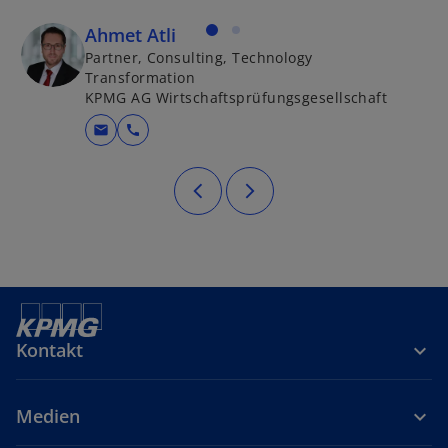
Ahmet Atli
Partner, Consulting, Technology
Transformation
KPMG AG Wirtschaftsprüfungsgesellschaft
mail
call
Kontakt
Medien