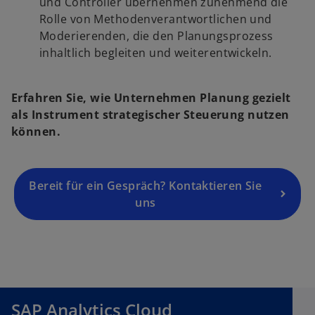
und Controller übernehmen zunehmend die
n
Rolle von Methodenverantwortlichen und
e
Moderierenden, die den Planungsprozess
r
inhaltlich begleiten und weiterentwickeln.
n
e
Erfahren Sie, wie Unternehmen Planung gezielt
u
als Instrument strategischer Steuerung nutzen
e
können.
n
R
e
g
Bereit für ein Gespräch? Kontaktieren Sie
is
uns
t
e
r
k
a
r
SAP Analytics Cloud