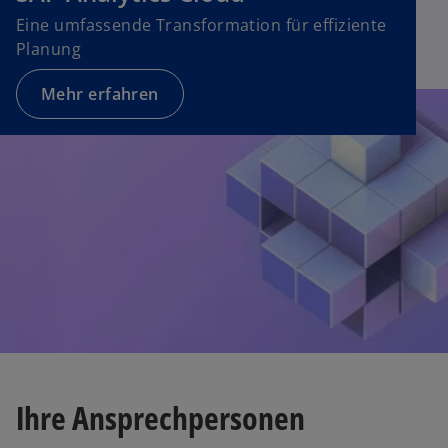
t
Eine umfassende Transformation für effiziente
e
Planung
g
e
Mehr erfahren
ö
ff
n
e
t
Ihre Ansprechpersonen