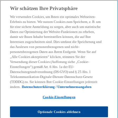
Zurück zur Inhaltsseite
Wir schätzen Ihre Privatsphäre
menu
search
Wir verwenden Cookies, um Ihnen ein optimales Webseiten-
Erlebnis zu bieten. Wir nutzen Cookies zum Speichern, z. B. um
Von der Vorgabe zum
für eine sichere Anmeldung zu sorgen, aber auch um statistische
Daten zur Optimierung der Website-Funktionen zu erheben,
damit wir Ihnen Inhalte bereitstellen können, die auf Ihre
Steuerungsdialog
Interessen zugeschnitten sind. Dies umfasst die Speicherung und
das Auslesen von personenbezogenen und nicht-
personenbezogenen Daten aus Ihrem Endgerät. Wenn Sie auf
Integrierte Planung in der Praxis
„Alle Cookies akzeptieren“ klicken, stimmen Sie der
Verwendung dieser Cookies (Auflistung siehe „Cookie-
Einstellungen“) gemäß Art. 6 Abs. 1a der EU-
Datenschutzgrundverordnung (DS-GVO) und § 25 Abs. 1
KPMG
Themen
Business Performance & Resilienz
Telekommunikation-Digitale-Dienste-Datenschutz-Gesetz
Von der Vorgabe zum Steuerungsdialog – Integrierte Planung in der
(TDDDG) zu. Sie können Ihre Cookie-Einstellungen jederzeit
Praxis
ändern.
Datenschutzerklärung / Unternehmensangaben
Cookie-Einstellungen
In vielen Unternehmen ist Planung ein zentrales
Steuerungsinstrument – doch häufig bleiben die
einzelnen Teilpläne voneinander getrennt. Dadurch
Optionale Cookies ablehnen
entstehen Brüche in Prozessen und eine